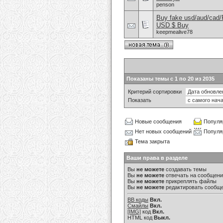
penson
Buy fake usd/aud/cad
USD $ Buy
keepmealive78
Показаны темы с 1 по 20 из 2035
Критерий сортировки
Показать
Новые сообщения
Популя
Нет новых сообщений
Популя
Тема закрыта
Ваши права в разделе
Вы
не можете
создавать темы
Вы
не можете
отвечать на сообщен
Вы
не можете
прикреплять файлы
Вы
не можете
редактировать сообщ
BB коды
Вкл.
Смайлы
Вкл.
[IMG]
код
Вкл.
HTML код
Выкл.