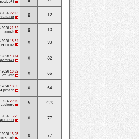
mealive78
8.2026
22:13
0
12
ancatrader
8.2026
21:52
0
10
т
mannick
8.2026
18:54
0
33
от
minex
7.2026
18:14
0
82
speter441
7.2026
16:22
0
65
от
Keith
7.2026
10:35
0
64
от
penson
7.2026
22:10
5
923
т
cachorro
7.2026
16:25
0
77
speter441
7.2026
13:25
0
77
markmark