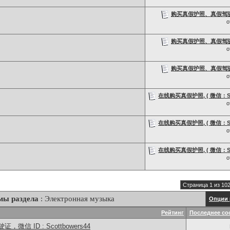
购买真假护照、真假驾驶证，
о
购买真假护照、真假驾驶证，
о
购买真假护照、真假驾驶证，
о
在线购买真假护照, ( 微信：Scot
о
在线购买真假护照, ( 微信：Scot
о
在线购买真假护照, ( 微信：Scot
о
Страница 1 из 10
мы раздела
: Электронная музыка
Опции 
Рейтинг
Последнее со
信 ID : Scottbowers44