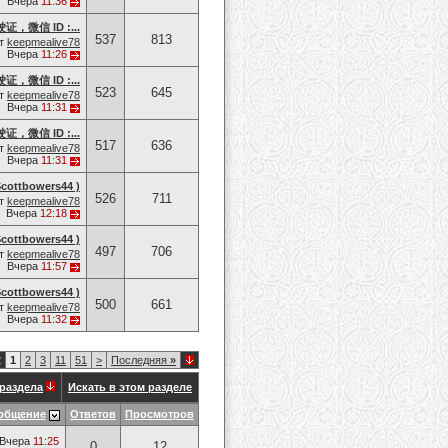
Вчера
11:36
微信 ID :...
537
813
т
keepmealive78
Вчера
11:26
微信 ID :...
523
645
т
keepmealive78
Вчера
11:31
微信 ID :...
517
636
т
keepmealive78
Вчера
11:31
tbowers44 )
526
711
т
keepmealive78
Вчера
12:18
tbowers44 )
497
706
т
keepmealive78
Вчера
11:57
tbowers44 )
500
661
т
keepmealive78
Вчера
11:32
2
1
2
3
11
51
>
Последняя
»
раздела
Искать в этом разделе
общение
Ответов
Просмотров
Вчера
11:25
0
12