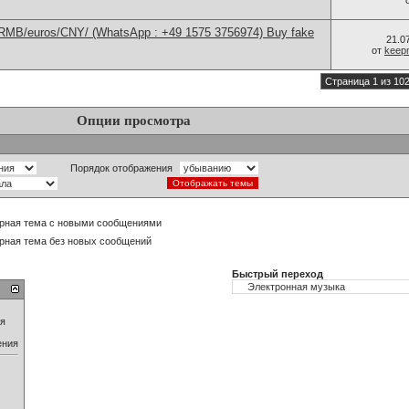
/RMB/euros/CNY/ (WhatsApp : +49 1575 3756974) Buy fake
21.0
от
keep
Страница 1 из 10
Опции просмотра
Порядок отображения
рная тема с новыми сообщениями
рная тема без новых сообщений
Быстрый переход
ия
ения