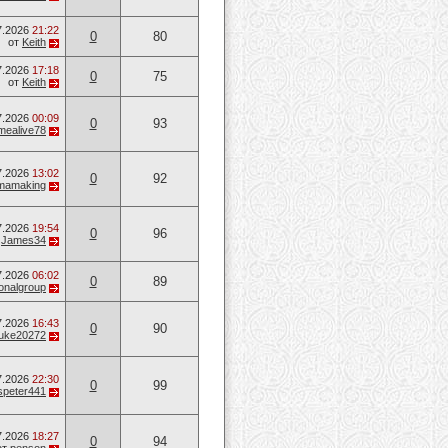
7.2026
21:22
0
80
от
Keith
7.2026
17:18
0
75
от
Keith
7.2026
00:09
0
93
mealive78
7.2026
13:02
0
92
mamaking
7.2026
19:54
0
96
т
James34
7.2026
06:02
0
89
onalgroup
7.2026
16:43
0
90
uke20272
7.2026
22:30
0
99
speter441
7.2026
18:27
0
94