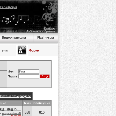
|
Регистрация
Помощь
Добавить в избранное
Видео приколы
Flash-игры
атели
Форум
Имя
Пароль
Искать в этом разделе
ение
Темы
Сообщений
微信 ID :...
558
810
т
keepmealive78