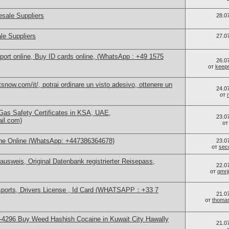
sale Suppliers
28.0
le Suppliers
27.0
port online, Buy ID cards online, (WhatsApp : +49 1575
26.0
от
keep
now.com/it/, potrai ordinare un visto adesivo, ottenere un
24.0
от
as Safety Certificates in KSA, UAE,
23.0
ail.com)
о
ne Online (WhatsApp: +447386364678)
23.0
от
sec
ausweis, Original Datenbank registrierter Reisepass,
22.0
от
qmrj
sports, Drivers License , Id Card (WHATSAPP：+33 7
21.0
от
thoma
4296 Buy Weed Hashish Cocaine in Kuwait City Hawally
21.0