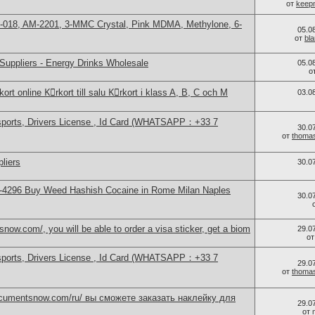
от
keep
-018, AM-2201, 3-MMC Crystal, Pink MDMA, Methylone, 6-
05.0
от
bl
Suppliers - Energy Drinks Wholesale
05.0
о
ort online Kِrkort till salu Kِrkort i klass A, B, C och M
03.0
sports, Drivers License , Id Card (WHATSAPP：+33 7
30.0
от
thoma
liers
30.0
-4296 Buy Weed Hashish Cocaine in Rome Milan Naples
30.0
now.com/, you will be able to order a visa sticker, get a biom
29.0
о
sports, Drivers License , Id Card (WHATSAPP：+33 7
29.0
от
thoma
documentsnow.com/ru/ вы сможете заказать наклейку для
29.0
от