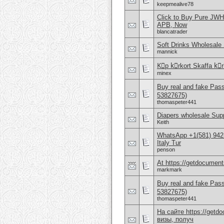
keepmealive78
Click to Buy Pure JWH
APB, Now
blancatrader
Soft Drinks Wholesale 
mannick
Kِp kِrkort Skaffa kِrk
minex
Buy real and fake Pas
53827675)
thomaspeter441
Diapers wholesale Supp
Keith
WhatsApp +1(581) 942
Italy Tur
penson
At https://getdocuments
markmark
Buy real and fake Pas
53827675)
thomaspeter441
На сайте https://get
визы, получ