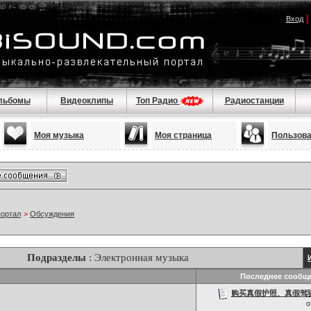
Вход
льбомы
Видеоклипы
Топ Радио
Радиостанции
Моя музыка
Моя страница
Пользов
портал
>
Обсуждения
Подразделы
: Электронная музыка
Последнее сообщ
购买真假护照、真假驾驶证，
о