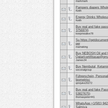
markmark
Pampers diapers Whole
Keith
Energy Drinks Wholesa
Keith
Buy real and fake pass
3756974)
keepmealive78
Su https://getdocuments
per
mamaking
Buy NEBOSH Oil and G
Qatar(certifitasap@gm
James34
Buy Nembutal, Ketami
seconalgroup
Führerschein, Personal
biometrisc
qmrjuke20272
Buy real and fake Pas
53827675)
thomaspeter441
WhatsApp +1(581) 942-
Salmiya