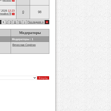
от
penson
7.2026
12:23
0
98
mealive78
2
1
2
3
11
51
>
Последняя
»
Модераторы
Модераторы : 1
Вячеслав Серёгин