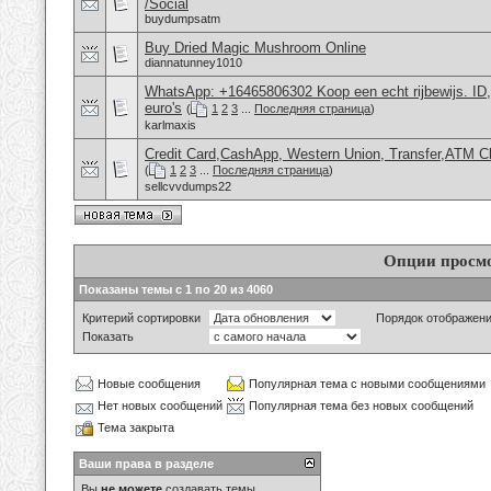
/Social
buydumpsatm
Buy Dried Magic Mushroom Online
diannatunney1010
WhatsApp: +16465806302 Koop een echt rijbewijs. ID
euro's
(
1
2
3
...
Последняя страница
)
karlmaxis
Credit Card,CashApp, Western Union, Transfer,ATM C
(
1
2
3
...
Последняя страница
)
sellcvvdumps22
Опции просм
Показаны темы с 1 по 20 из 4060
Критерий сортировки
Порядок отображен
Показать
Новые сообщения
Популярная тема с новыми сообщениями
Нет новых сообщений
Популярная тема без новых сообщений
Тема закрыта
Ваши права в разделе
Вы
не можете
создавать темы