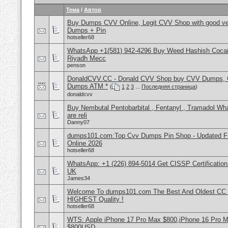
Тема
/
Автор
Buy Dumps CVV Online, Legit CVV Shop with good ve
Dumps + Pin
hotseller68
WhatsApp +1(581) 942-4296 Buy Weed Hashish Cocain
Riyadh Mecc
penson
DonaldCVV.CC - Donald CVV Shop buy CVV Dumps, CC
Dumps ATM *
(
1
2
3
...
Последняя страница
)
donaldcvv
Buy Nembutal Pentobarbital , Fentanyl , Tramadol 
are reli
Danny07
dumps101.com:Top Cvv Dumps Pin Shop - Updated Fre
Online 2026
hotseller68
WhatsApp: +1 (226) 894-5014​ Get CISSP Certification
UK
James34
Welcome To dumps101.com The Best And Oldest CC
HIGHEST Quality !
hotseller68
WTS: Apple iPhone 17 Pro Max $800,iPhone 16 Pro 
$800USD