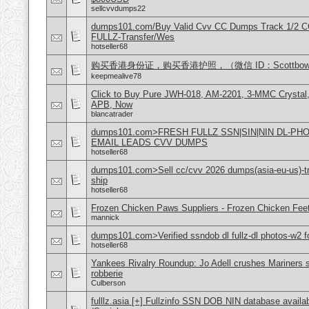
sellcvvdumps22
dumps101.com/Buy Valid Cvv CC Dumps Track 1/2 C
FULLZ-Transfer/Wes
hotseller68
购买香港身份证，购买香港护照，（微信 ID：Scottbowe
keepmealive78
Click to Buy Pure JWH-018, AM-2201, 3-MMC Crystal
APB, Now
blancatrader
dumps101.com>FRESH FULLZ SSN|SIN|NIN DL-P
EMAIL LEADS CVV DUMPS
hotseller68
dumps101.com>Sell cc/cvv 2026 dumps(asia-eu-us)-tr
ship
hotseller68
Frozen Chicken Paws Suppliers - Frozen Chicken Feet
mannick
dumps101.com>Verified ssndob dl fullz-dl photos-w2 fo
hotseller68
Yankees Rivalry Roundup: Jo Adell crushes Mariners s
robberie
Culberson
fulllz.asia [+] Fullzinfo SSN DOB NIN database avail