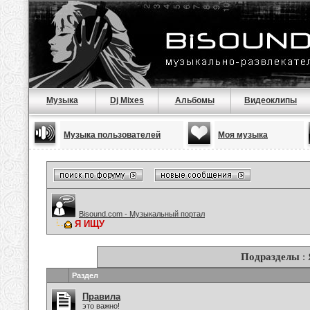
Музыка
Dj Mixes
Альбомы
Видеоклипы
Музыка пользователей
Моя музыка
Bisound.com - Музыкальный портал
Я ИЩУ
Подразделы
:
Раздел
Правила
это важно!