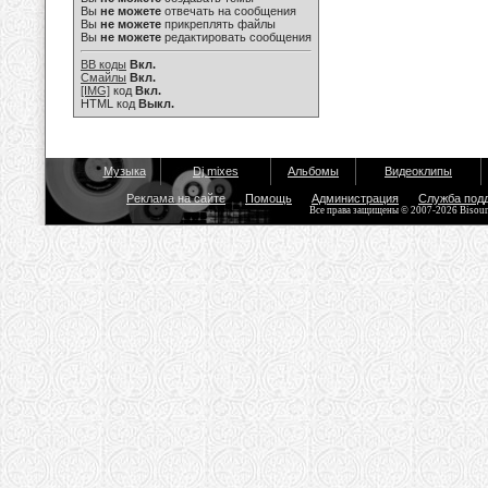
Вы
не можете
отвечать на сообщения
Вы
не можете
прикреплять файлы
Вы
не можете
редактировать сообщения
BB коды
Вкл.
Смайлы
Вкл.
[IMG]
код
Вкл.
HTML код
Выкл.
Музыка
Dj mixes
Альбомы
Видеоклипы
Реклама на сайте
Помощь
Администрация
Служба под
Все права защищены © 2007-2026 Bisou