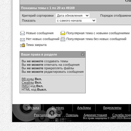
Оп
Показаны темы с 1 по 20 из 49169
Критерий сортировки
Порядок отображен
Показать
Новые сообщения
Популярная тема с новыми сообщениями
Нет новых сообщений
Популярная тема без новых сообщений
Тема закрыта
Ваши права в разделе
Вы
не можете
создавать темы
Вы
не можете
отвечать на сообщения
Вы
не можете
прикреплять файлы
Вы
не можете
редактировать сообщения
BB коды
Вкл.
Смайлы
Вкл.
[IMG]
код
Вкл.
HTML код
Выкл.
Музыка
Dj mixes
Альбомы
Видеоклипы
Реклама на сайте
Помощь
Администрация
Служба под
Все права защищены © 2007-2026 Bisou