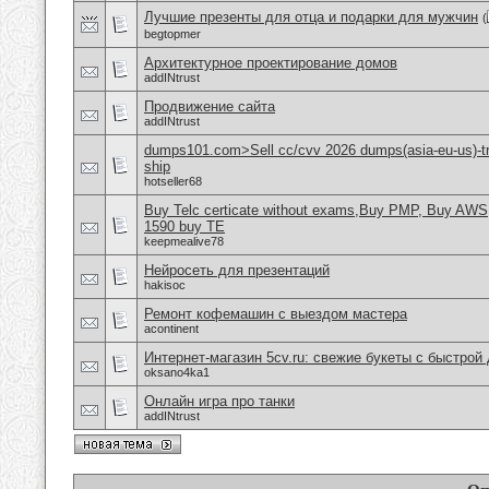
Лучшие презенты для отца и подарки для мужчин
(
begtopmer
Aрхитектурное проектирование домов
addINtrust
Продвижение сайта
addINtrust
dumps101.com>Sell cc/cvv 2026 dumps(asia-eu-us)-tr
ship
hotseller68
Buy Telc certicate without exams,Buy PMP, Buy AWS
1590 buy TE
keepmealive78
Нейросеть для презентаций
hakisoc
Ремонт кофемашин с выездом мастера
acontinent
Интернет-магазин 5cv.ru: свежие букеты с быстрой
oksano4ka1
Онлайн игра про танки
addINtrust