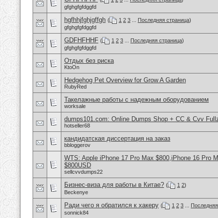
gfghgfgfdggfd
hgfhhjfghjgffgh
(
1
2
3
...
Последняя страница
)
gfghgfgfdggfd
GDFHFHHF
(
1
2
3
...
Последняя страница
)
gfghgfgfdggfd
Отдых без риска
KtoOn
Hedgehog Pet Overview for Grow A Garden
RubyRed
Такелажные работы с надежным оборудованием
worksale
dumps101.com: Online Dumps Shop + CC & Cvv Fullz
hotseller68
кандидатская диссертация на заказ
bbloggerov
WTS: Apple iPhone 17 Pro Max $800,iPhone 16 Pro 
$800USD
sellcvvdumps22
Бизнес-виза для работы в Китае?
(
1
2
)
Beckenye
Ради чего я обратился к хакеру
(
1
2
3
...
Последняя
sonnick84