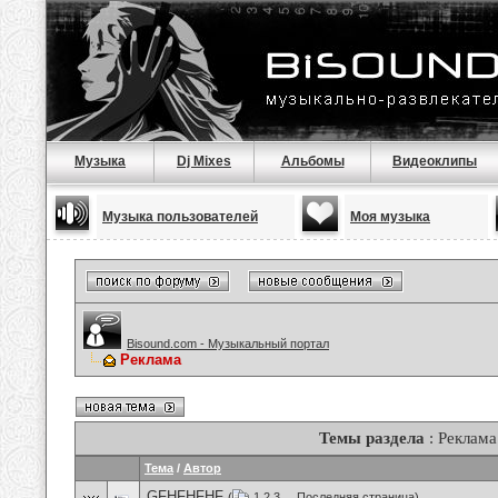
Музыка
Dj Mixes
Альбомы
Видеоклипы
Музыка пользователей
Моя музыка
Bisound.com - Музыкальный портал
Реклама
Темы раздела
: Реклама
Тема
/
Автор
GFHFHFHF
(
1
2
3
...
Последняя страница
)