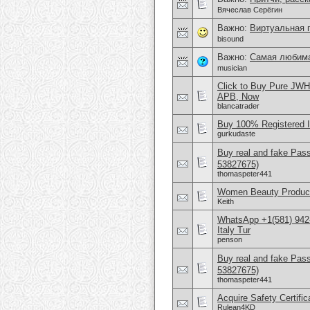
Вячеслав Серёгин
Важно:
Виртуальная 
bisound
Важно:
Самая любима
musician
Click to Buy Pure JW
APB, Now
blancatrader
Buy 100% Registered 
gurkudaste
Buy real and fake Pas
53827675)
thomaspeter441
Women Beauty Product
Keith
WhatsApp +1(581) 942
Italy Tur
penson
Buy real and fake Pas
53827675)
thomaspeter441
Acquire Safety Certifi
Rulean4KD