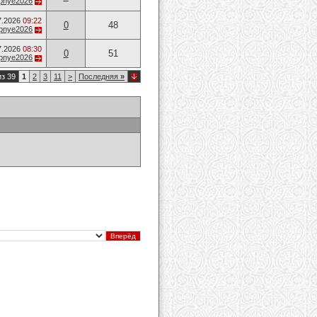
opnye2026
7.2026
09:22
0
48
opnye2026
7.2026
08:30
0
51
opnye2026
из 39
1
2
3
11
>
Последняя
»