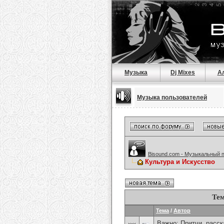
Музыка
Dj Mixes
А
Музыка пользователей
Bisound.com - Музыкальный 
Культура и Искусство
Тем
Тема
/
Автор
Важно:
Притчи, расска