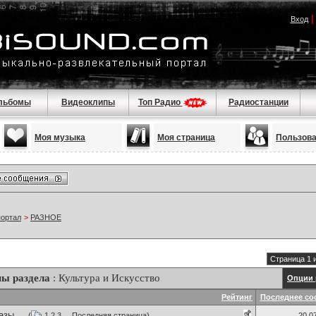
Вход
льбомы
Видеоклипы
Топ Радио
Радиостанции
Моя музыка
Моя страница
Пользов
портал
>
РАЗНОЕ
Страница 1 
ы раздела
: Культура и Искусство
Опции 
Рейтинг
Последнее со
зы ...
(
1
2
3
...
Последняя страница
)
20.0