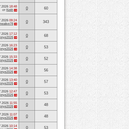
7.2026
18:48
0
60
от
Keith
7.2026
09:24
0
343
mealive78
7.2026
17:12
0
68
opnye2026
7.2026
16:23
0
53
opnye2026
7.2026
15:33
0
52
opnye2026
7.2026
14:38
0
56
opnye2026
7.2026
13:40
0
57
opnye2026
7.2026
12:47
0
53
opnye2026
7.2026
11:55
0
48
opnye2026
7.2026
11:07
0
48
opnye2026
7.2026
10:14
0
53