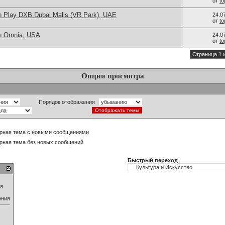
от
t
n Play DXB Dubai Malls (VR Park), UAE
24.0
от
t
in Omnia, USA
24.0
от
t
Страница 1 
Опции просмотра
Порядок отображения
рная тема с новыми сообщениями
рная тема без новых сообщений
Быстрый переход
ия
ения