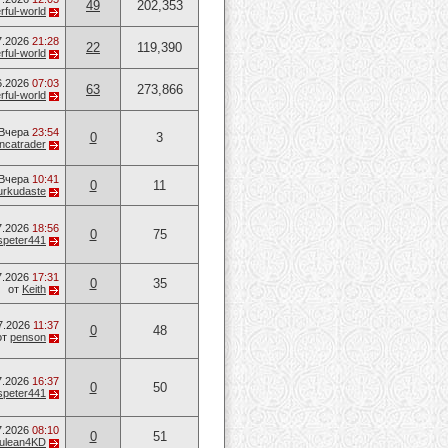
49
202,353
ful-world
7.2026
21:28
22
119,390
ful-world
6.2026
07:03
63
273,866
ful-world
Вчера
23:54
0
3
ancatrader
Вчера
10:41
0
11
urkudaste
7.2026
18:56
0
75
speter441
7.2026
17:31
0
35
от
Keith
7.2026
11:37
0
48
от
penson
7.2026
16:37
0
50
speter441
7.2026
08:10
0
51
ulean4KD