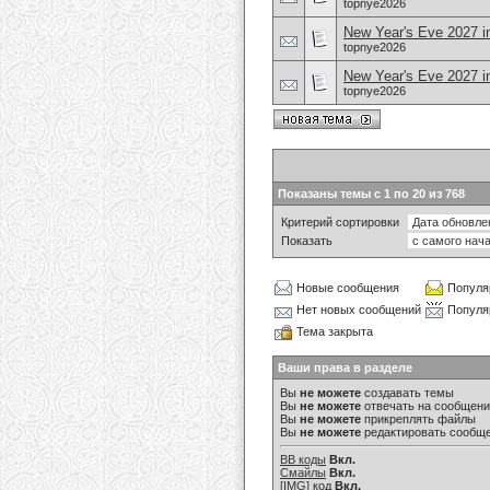
topnye2026
New Year's Eve 2027 i
topnye2026
New Year's Eve 2027 
topnye2026
Показаны темы с 1 по 20 из 768
Критерий сортировки
Показать
Новые сообщения
Популя
Нет новых сообщений
Популя
Тема закрыта
Ваши права в разделе
Вы
не можете
создавать темы
Вы
не можете
отвечать на сообщен
Вы
не можете
прикреплять файлы
Вы
не можете
редактировать сообщ
BB коды
Вкл.
Смайлы
Вкл.
[IMG]
код
Вкл.