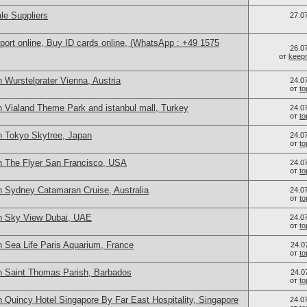
le Suppliers
27.0
port online, Buy ID cards online, (WhatsApp : +49 1575
26.0
от
keep
 Wurstelprater Vienna, Austria
24.0
от
t
n Vialand Theme Park and istanbul mall, Turkey
24.0
от
t
n Tokyo Skytree, Japan
24.0
от
t
n The Flyer San Francisco, USA
24.0
от
t
n Sydney Catamaran Cruise, Australia
24.0
от
t
n Sky View Dubai, UAE
24.0
от
t
n Sea Life Paris Aquarium, France
24.0
от
t
n Saint Thomas Parish, Barbados
24.0
от
t
 Quincy Hotel Singapore By Far East Hospitality, Singapore
24.0