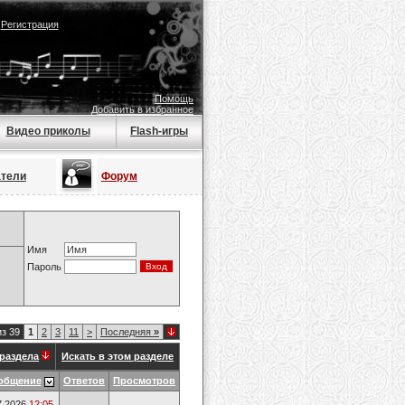
|
Регистрация
Помощь
Добавить в избранное
Видео приколы
Flash-игры
атели
Форум
Имя
Пароль
из 39
1
2
3
11
>
Последняя
»
раздела
Искать в этом разделе
общение
Ответов
Просмотров
7.2026
12:05