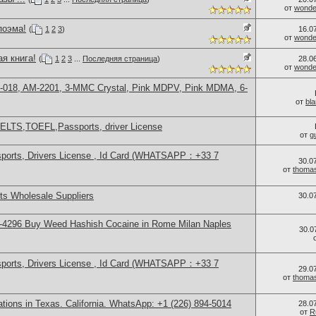
от
wonder
поэма!
(
1
2
3
)
16.0
от
wonder
я книга!
(
1
2
3
...
Последняя страница
)
28.0
от
wonder
H-018, AM-2201, 3-MMC Crystal, Pink MDPV, Pink MDMA, 6-
от
bl
IELTS,TOEFL,Passports, driver License
от
g
sports, Drivers License , Id Card (WHATSAPP：+33 7
30.0
от
thoma
s Wholesale Suppliers
30.0
-4296 Buy Weed Hashish Cocaine in Rome Milan Naples
30.0
sports, Drivers License , Id Card (WHATSAPP：+33 7
29.0
от
thoma
cations in Texas. California. WhatsApp: +1 (226) 894-5014
28.0
от
R