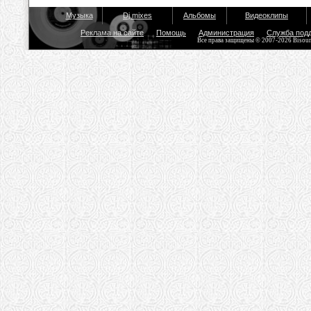
Музыка
Dj mixes
Альбомы
Видеоклипы
Реклама на сайте
Помощь
Администрация
Служба под
Все права защищены © 2007-2026 Bisou