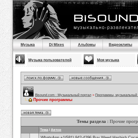
Музыка
Dj Mixes
Альбомы
Видеоклипы
Музыка пользователей
Моя музыка
Bisound.com - Музыкальный портал
>
Программы, музыкальный 
Прочие программы
Темы раздела
: Прочие прог
Тема
/
Автор
WhatsApp +1(581) 942-4296 Buy Weed Hashish Cocain