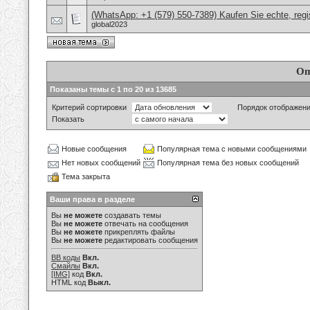
(WhatsApp: +1 (579) 550-7389) Kaufen Sie echte, regi
global2023
Оп
Показаны темы с 1 по 20 из 13685
Критерий сортировки
Порядок отображен
Показать
Новые сообщения
Популярная тема с новыми сообщениями
Нет новых сообщений
Популярная тема без новых сообщений
Тема закрыта
Ваши права в разделе
Вы
не можете
создавать темы
Вы
не можете
отвечать на сообщения
Вы
не можете
прикреплять файлы
Вы
не можете
редактировать сообщения
BB коды
Вкл.
Смайлы
Вкл.
[IMG]
код
Вкл.
HTML код
Выкл.