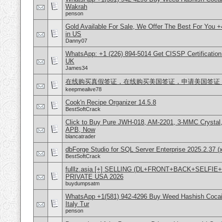
Wakrah
penson
Gold Available For Sale, We Offer The Best For You 
in US
Danny07
WhatsApp: +1 (226) 894-5014​ Get CISSP Certification
UK
James34
在线购买真假签证，在线购买美国签证，申请美国签证，微信号
keepmealive78
Cook'n Recipe Organizer 14.5.8
BestSoftCrack
Click to Buy Pure JWH-018, AM-2201, 3-MMC Crystal
APB, Now
blancatrader
dbForge Studio for SQL Server Enterprise 2025.2.37 (
BestSoftCrack
fulllz.asia [+] SELLING (DL+FRONT+BACK+SELFI
PRIVATE USA 2026
buydumpsatm
WhatsApp +1(581) 942-4296 Buy Weed Hashish Cocai
Italy Tur
penson