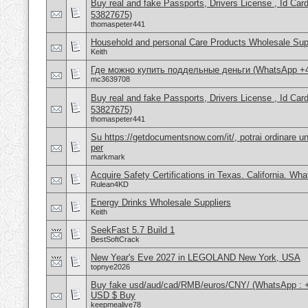
Buy real and fake Passports, Drivers License , Id
53827675)
thomaspeter441
Household and personal Care Products Wholesale Sup
Keith
Где можно купить поддельные деньги (WhatsApp +
mc3639708
Buy real and fake Passports, Drivers License , Id
53827675)
thomaspeter441
Su https://getdocumentsnow.com/it/, potrai ordinare un
per
markmark
Acquire Safety Certifications in Texas. California. Wh
Rulean4KD
Energy Drinks Wholesale Suppliers
Keith
SeekFast 5.7 Build 1
BestSoftCrack
New Year's Eve 2027 in LEGOLAND New York, USA
topnye2026
Buy fake usd/aud/cad/RMB/euros/CNY/ (WhatsApp : 
USD $ Buy
keepmealive78