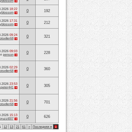
ryblossom
3.2026
18:22
0
192
ryblossom
3.2026
17:31
0
212
ryblossom
3.2026
09:24
0
321
otseller68
3.2026
09:03
0
228
от
penson
3.2026
02:29
0
360
otseller68
3.2026
23:53
0
305
speter441
3.2026
21:56
0
701
otseller68
3.2026
15:13
0
626
bruzzi007
1
12
13
21
61
>
Последняя
»