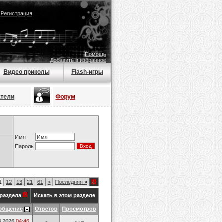
|
Регистрация
Помощь
Добавить в избранное
Видео приколы
Flash-игры
атели
Форум
Имя
Пароль
1
12
13
21
61
>
Последняя
»
раздела
Искать в этом разделе
общение
Ответов
Просмотров
3.2026
04:46