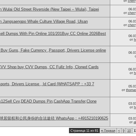
от
cher
 Wulai Old Street Riverside (New Taipei – Wulai), Taipei
06.0
от
cher
n Jangsaengpo Whale Culture Village Road, Ulsan
06.0
от
cher
Sell Dumps With Pin Online 101/201Buy CC Online 2026Best
06.0
от
h
Buy Guns, Fake Currency ,Passport, Drivers License online
06.0
CVV Shop buy CVV Dumps, CC Fullz Info, Cloned Cards
06.0
от
h
sports, Drivers License , Id Card (WHATSAPP：+33 7
05.0
от
thoma
12Sell Cvv,DEAD Dumps Pin,CashApp Transfer,Clone
03.0
от
h
居留权和公民身份的合法途径 WhatsApp：+4915210190625
03.0
от
a
Страница 11 из 81
«
Первая
<
9
10
1