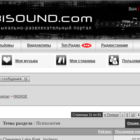
Вход
льбомы
Видеоклипы
Топ Радио
Радиостанции
Моя музыка
Моя страница
Пользов
портал
>
РАЗНОЕ
Страница 11 из 81
«
Первая
<
9
10
1
Темы раздела
: Психология
Опции 
Рейтинг
Последнее со
n Cheongna Lake Park, Incheon
07.0