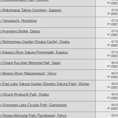
от
cher
in Makomanai Takino Cemetery, Sapporo
07.0
от
cher
n Yamaguchi, Hiroshima
07.0
от
cher
n Ayanggyo Bridge, Daegu
07.0
от
cher
n Nishinomaru Garden (Osaka Castle), Osaka
07.0
от
cher
in Kawazu River Sakura Promenade, Kawazu
07.0
от
cher
 Chiang Kai-shek Memorial Hall, Taipei
06.0
от
cher
n Meguro River (Nakameguro), Tokyo
06.0
от
cher
in East Lake Sakura Garden (Donghu Sakura Park), Wuhan
06.0
от
cher
n Oizumi Ryokuchi Park, Osaka
06.0
от
cher
n Gyeongpo Lake Circular Path, Gangneung
06.0
от
cher
n Showa Memorial Park (Tachikawa), Tokyo
06.0