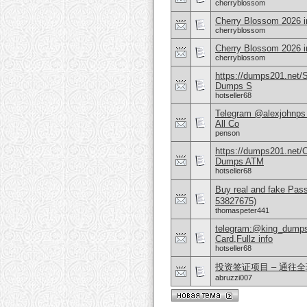
cherryblossom
Cherry Blossom 2026 in
cherryblossom
Cherry Blossom 2026 i
cherryblossom
https://dumps201.net/
Dumps S
hotseller68
Telegram @alexjohnps 
All Co
penson
https://dumps201.net/
Dumps ATM
hotseller68
Buy real and fake Pas
53827675)
thomaspeter441
telegram:@king_dumps
Card,Fullz info
hotseller68
投资签证项目 – 通往全球
abruzzi007