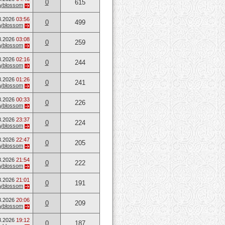
0
615
ryblossom
3.2026
03:56
0
499
ryblossom
3.2026
03:08
0
259
ryblossom
3.2026
02:16
0
244
ryblossom
3.2026
01:26
0
241
ryblossom
3.2026
00:33
0
226
ryblossom
3.2026
23:37
0
224
ryblossom
3.2026
22:47
0
205
ryblossom
3.2026
21:54
0
222
ryblossom
3.2026
21:01
0
191
ryblossom
3.2026
20:06
0
209
ryblossom
3.2026
19:12
0
187