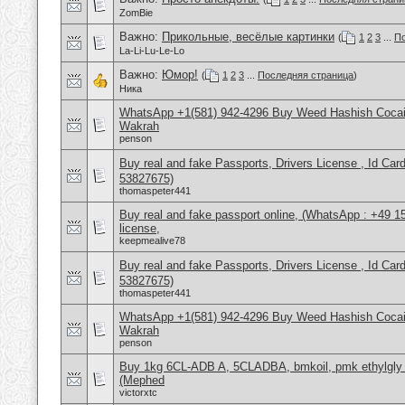
ZomBie
Важно:
Прикольные, весёлые картинки
(
1
2
3
...
По
La-Li-Lu-Le-Lo
Важно:
Юмор!
(
1
2
3
...
Последняя страница
)
Ника
WhatsApp +1(581) 942-4296 Buy Weed Hashish Cocain
Wakrah
penson
Buy real and fake Passports, Drivers License , Id
53827675)
thomaspeter441
Buy real and fake passport online, (WhatsApp : +49 1
license,
keepmealive78
Buy real and fake Passports, Drivers License , Id
53827675)
thomaspeter441
WhatsApp +1(581) 942-4296 Buy Weed Hashish Cocain
Wakrah
penson
Buy 1kg 6CL-ADB A, 5CLADBA, bmkoil, pmk ethylgly c
(Mephed
victorxtc