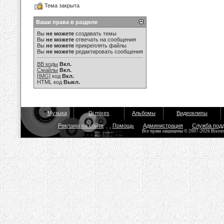
Тема закрыта
Ваши права в разделе
Вы
не можете
создавать темы
Вы
не можете
отвечать на сообщения
Вы
не можете
прикреплять файлы
Вы
не можете
редактировать сообщения
BB коды
Вкл.
Смайлы
Вкл.
[IMG]
код
Вкл.
HTML код
Выкл.
Музыка
Dj mixes
Альбомы
Видеоклипы
Реклама на сайте
Помощь
Администрация
Служба под
Все права защищены © 2007-2026 Bisou