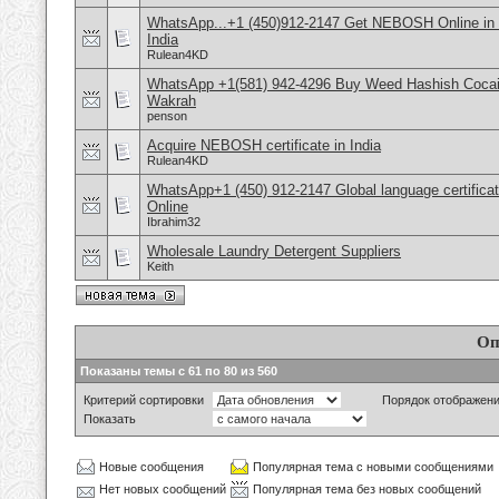
WhatsApp...+1 (450)912-2147 Get NEBOSH Online in 
India
Rulean4KD
WhatsApp +1(581) 942-4296 Buy Weed Hashish Cocain
Wakrah
penson
Acquire NEBOSH certificate in India
Rulean4KD
WhatsApp+1 (450) 912-2147 Global language certific
Online
Ibrahim32
Wholesale Laundry Detergent Suppliers
Keith
Оп
Показаны темы с 61 по 80 из 560
Критерий сортировки
Порядок отображен
Показать
Новые сообщения
Популярная тема с новыми сообщениями
Нет новых сообщений
Популярная тема без новых сообщений