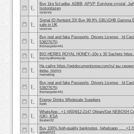
Buy 1kg 5cl-adba, ADBB, APVP, Eutylone crystal, Jwh
Isotonitazen
victorxtc
Signal ID:(fentpint.33) Buy 99.9% GBL\GHB Gamma Bu
sale in UK
victorxtc
Buy real and fake Passports, Drivers License , Id
53827675)
thomaspeter441
BIO HERBS ROYAL HONEY–10g x 30 Sachets https:/
buyroyalhoneyvip
На сайте https://getdocumentsnow.com/ru/ вы сможе
визы, получ
mamaking
Buy real and fake Passports, Drivers License , Id
53827675)
thomaspeter441
Energy Drinks Wholesale Suppliers
Keith
WhatsApp...+1 (450)912-2147 Obtain/Get NEBOSH Cert
(UK), KSA
Ibrahim32
Buy 100% high-quality banknotes, (whatsapp ..... +1 (5
global2023