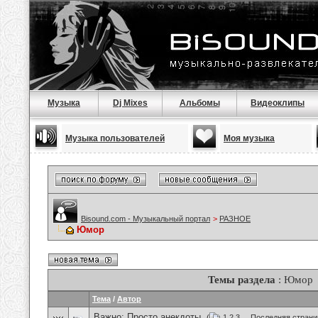
Музыка
Dj Mixes
Альбомы
Видеоклипы
Музыка пользователей
Моя музыка
Bisound.com - Музыкальный портал
>
РАЗНОЕ
Юмор
Темы раздела
: Юмор
Тема
/
Автор
Важно:
Просто анекдоты.
(
1
2
3
...
Последняя страни