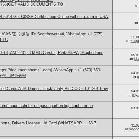
73736)GET VALID DOCUMENTS TO
о
-5014​ Get CISSP Certification Online without exam in USA,
о
S 证书 微信 ID: Scottbowers44, WhatsApp: +1 (775)
06.0
ELC
от
keep
H-018, AM-2201, 3-MMC Crystal, Pink MDPA, Mephedrone,
05.0
от
bl
/documentshome1.com) (WhatsApp：+1 (579) 550-
04.0
、簽證、假身分證
от
g
 Cloned Cards ATM Dumps Track verify Pin CODE 101 201 Emv
04.0
от
buy
iométrique acheter un passeport en ligne acheter un
03.0
sports, Drivers License , Id Card (WHATSAPP：+33 7
31.0
от
wonder