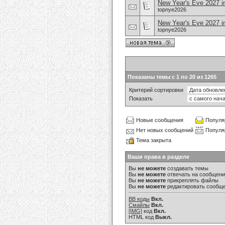
New Year's Eve 2027 i
topnye2026
New Year's Eve 2027 i
topnye2026
Показаны темы с 1 по 20 из 1265
Критерий сортировки
Показать
Новые сообщения
Популя
Нет новых сообщений
Популя
Тема закрыта
Ваши права в разделе
Вы
не можете
создавать темы
Вы
не можете
отвечать на сообщен
Вы
не можете
прикреплять файлы
Вы
не можете
редактировать сообщ
BB коды
Вкл.
Смайлы
Вкл.
[IMG]
код
Вкл.
HTML код
Выкл.