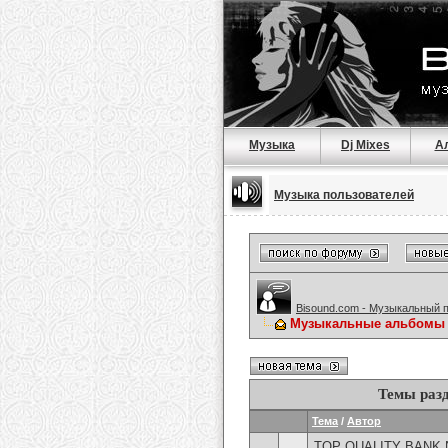
Музыка
Dj Mixes
А
Музыка пользователей
Bisound.com - Музыкальный 
Музыкальные альбомы о
Темы раз
Тема
/
Автор
TOP QUALITY BANK 