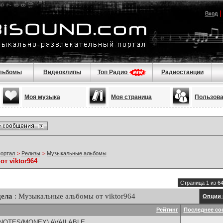
Вход
льбомы
Видеоклипы
Топ Радио
Радиостанции
Моя музыка
Моя страница
Пользов
портал
>
Релизы
>
Музыкальные альбомы
т viktor964
Страница 1 из 6
дела
: Музыкальные альбомы от viktor964
Опции 
Рейтинг
Последнее со
NOTES(MONEY) AVAILABLE