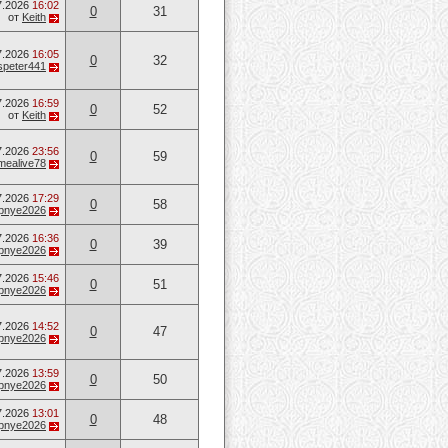
7.2026
16:02
0
31
от
Keith
7.2026
16:05
0
32
speter441
7.2026
16:59
0
52
от
Keith
7.2026
23:56
0
59
mealive78
7.2026
17:29
0
58
opnye2026
7.2026
16:36
0
39
opnye2026
7.2026
15:46
0
51
opnye2026
7.2026
14:52
0
47
opnye2026
7.2026
13:59
0
50
opnye2026
7.2026
13:01
0
48
opnye2026