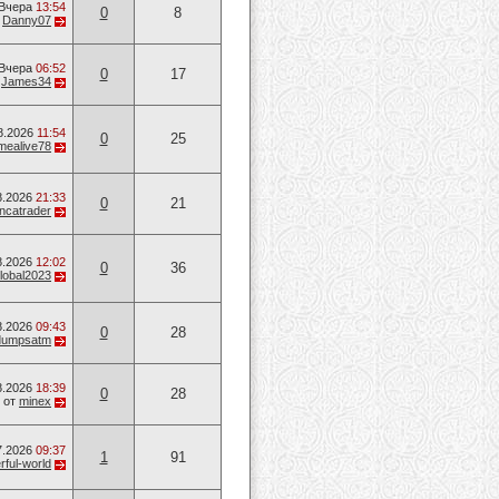
Вчера
13:54
0
8
т
Danny07
Вчера
06:52
0
17
т
James34
8.2026
11:54
0
25
mealive78
8.2026
21:33
0
21
ancatrader
8.2026
12:02
0
36
lobal2023
8.2026
09:43
0
28
dumpsatm
8.2026
18:39
0
28
от
minex
7.2026
09:37
1
91
ful-world