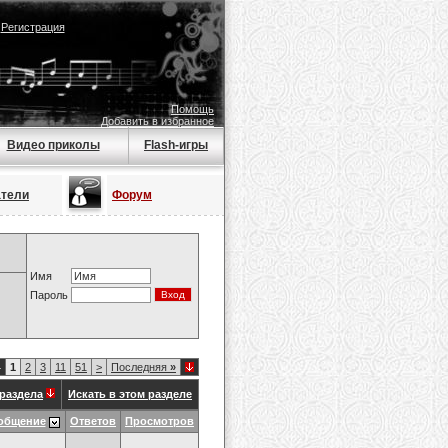
|
Регистрация
Помощь
Добавить в избранное
Видео приколы
Flash-игры
атели
Форум
Имя
Пароль
4
1
2
3
11
51
>
Последняя
»
раздела
Искать в этом разделе
общение
Ответов
Просмотров