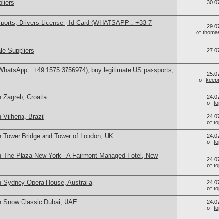
liers
30.0
sports, Drivers License , Id Card (WHATSAPP：+33 7
29.0
от
thoma
le Suppliers
27.0
(WhatsApp : +49 1575 3756974), buy legitimate US passports,
25.0
от
keep
 Zagreb, Croatia
24.0
от
t
 Vilhena, Brazil
24.0
от
t
n Tower Bridge and Tower of London, UK
24.0
от
t
n The Plaza New York - A Fairmont Managed Hotel, New
24.0
от
t
n Sydney Opera House, Australia
24.0
от
t
n Snow Classic Dubai, UAE
24.0
от
t