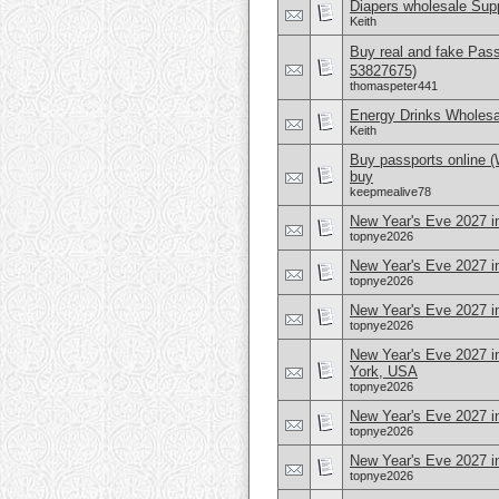
Diapers wholesale Supp
Keith
Buy real and fake Pas
53827675)
thomaspeter441
Energy Drinks Wholesa
Keith
Buy passports online 
buy
keepmealive78
New Year's Eve 2027 in
topnye2026
New Year's Eve 2027 in
topnye2026
New Year's Eve 2027 i
topnye2026
New Year's Eve 2027 i
York, USA
topnye2026
New Year's Eve 2027 i
topnye2026
New Year's Eve 2027 i
topnye2026