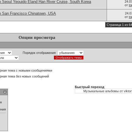
n Seoul Yeouido Eland Han River Cruise, South Korea
24.0
от
t
n San Francisco Chinatown, USA
24.0
от
t
Страница 1 из 6
Опции просмотра
Порядок отображения
рная тема с новыми сообщениями
рная тема без новых сообщений
Быстрый переход
ия
ения