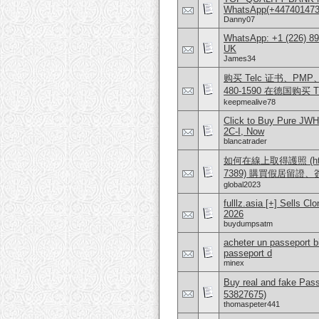
WhatsApp(+4474014
Danny07
WhatsApp: +1 (226) 894
UK
James34
购买 Telc 证书、PMP、AW
480-1590 在德国购买 T
keepmealive78
Click to Buy Pure JW
2C-I, Now
blancatrader
如何在線上取得護照 (https:/
7389) 購買假居留證
global2023
fulllz.asia [+] Sells
2026
buydumpsatm
acheter un passeport b
passeport d
minex
Buy real and fake Pas
53827675)
thomaspeter441