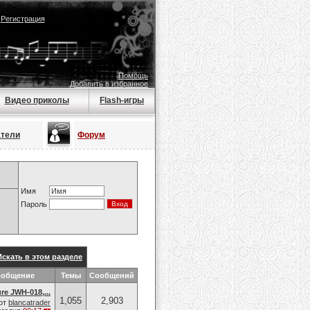
|
Регистрация
Помощь
Добавить в избранное
Видео приколы
Flash-игры
атели
Форум
Имя
Пароль
Искать в этом разделе
ообщение
Темы
Сообщений
re JWH-018,...
1,055
2,903
от
blancatrader