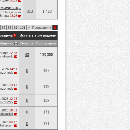
егодня
00:17
re JWH-018,...
813
1,428
от
blancatrader
Вчера
23:28
52
53
61
101
>
Последняя
»
раздела
Искать в этом разделе
общение
Ответов
Просмотров
Вчера
12:38
43
193,388
ful-world
1.2026
14:11
0
137
enzomeds
1.2026
13:47
0
143
enzomeds
1.2026
12:28
0
132
анте2222
1.2026
10:31
0
171
т
88isurf01
1.2026
04:42
0
171
8ivinacom