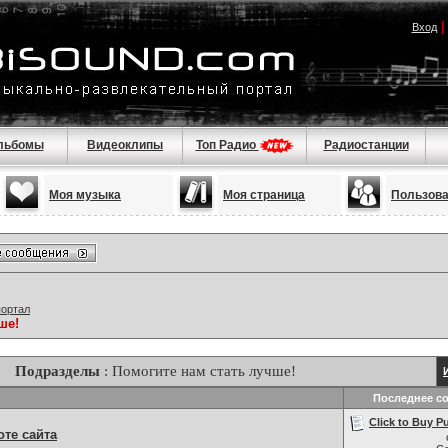
Вход
льбомы
Видеоклипы
Топ Радио
Радиостанции
Моя музыка
Моя страница
Пользов
портал
ше!
Подразделы
: Помогите нам стать лучше!
Последнее с
Click to Buy Pu
те сайта