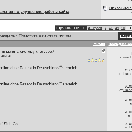
С
Click to Buy Pu
ожения по улучшению работы сайта
Страница 51 из 196
«
Первая
<
41
49
50
51
раздела
: Помогите нам стать лучше!
Опции 
Рейтинг
Последнее со
ли менять систему статусов?
раница
)
от
wonder
online ohne Rezept in Deutschland/Österreich
20.0
от
Luca
online ohne Rezept in Deutschland/Österreich
20.0
от
Luca
20.0
от
Д
20.0
о
Trí Đỉnh Cao
20.0
от
8