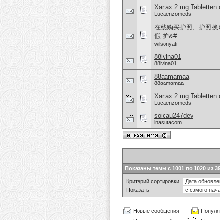
Xanax 2 mg Tabletten o
Lucaenzomeds
在线购买护照、护照换领（邮
假 护&#
wilsonyati
88ivina01
88ivina01
88aamamaa
88aamamaa
Xanax 2 mg Tabletten o
Lucaenzomeds
soicau247dev
inasutacom
Показаны темы с 1001 по 1020 из 3
Критерий сортировки
Показать
Новые сообщения
Популя