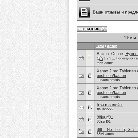
Ваши отзывы и предл
Темы 
Тема
/
Автор
Важно: Опрос:
Нужно 
(
1
2
3
...
Последняя ст
tech-admin
Xanax 2 mg Tabletten 
bestellen/kaufen
Lucaenzomeds
Xanax 2 mg Tabletten 
bestellen/kaufen
Lucaenzomeds
Ігри в онлайні
Данте2222
88isurf01
88isurf01
88I – Nơi Hội Tụ Giải 
88ivinacom