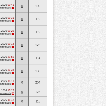
1.2026
00:41
0
109
enzomeds
1.2026
00:31
0
119
enzomeds
1.2026
00:26
0
119
enzomeds
1.2026
00:13
0
123
enzomeds
1.2026
23:55
0
114
enzomeds
1.2026
21:38
0
130
enzomeds
1.2026
15:41
0
204
enzomeds
1.2026
15:27
0
128
enzomeds
1.2026
15:12
0
115
enzomeds