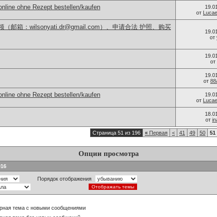
nline ohne Rezept bestellen/kaufen
19.0
от
Luca
箱：wilsonyati.dr@gmail.com）、申请合法 护照、购买
19.0
от
19.0
от
19.0
от
88
nline ohne Rezept bestellen/kaufen
19.0
от
Luca
18.0
от
i
Страница 51 из 196
«
Первая
<
41
49
50
51
Опции просмотра
916
Порядок отображения
рная тема с новыми сообщениями