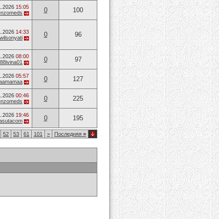
1.2026
15:05
0
100
enzomeds
1.2026
14:33
0
96
wilsonyati
1.2026
08:00
0
97
88ivina01
1.2026
05:57
0
127
aamamaa
1.2026
00:46
0
225
enzomeds
1.2026
19:46
0
195
nasutacom
52
53
61
101
>
Последняя
»