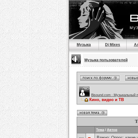
Музыка
Dj Mixes
А
Музыка пользователей
Bisound.com - Музыкальный 
Кино, видео и ТВ
Т
Тема
/
Автор
Важно: Опрос:
какие