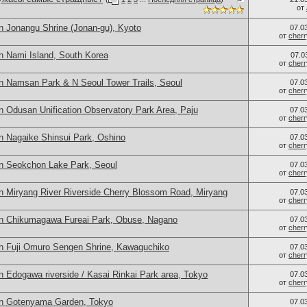
от
n Jonangu Shrine (Jonan-gu), Kyoto
07.0
от
cher
n Nami Island, South Korea
07.0
от
cher
n Namsan Park & N Seoul Tower Trails, Seoul
07.0
от
cher
n Odusan Unification Observatory Park Area, Paju
07.0
от
cher
n Nagaike Shinsui Park, Oshino
07.0
от
cher
n Seokchon Lake Park, Seoul
07.0
от
cher
n Miryang River Riverside Cherry Blossom Road, Miryang
07.0
от
cher
in Chikumagawa Fureai Park, Obuse, Nagano
07.0
от
cher
n Fuji Omuro Sengen Shrine, Kawaguchiko
07.0
от
cher
 Edogawa riverside / Kasai Rinkai Park area, Tokyo
07.0
от
cher
in Gotenyama Garden, Tokyo
07.0