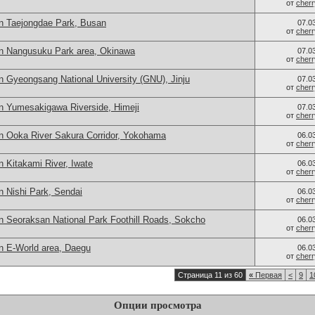
от
cher
n Taejongdae Park, Busan
07.0
от
cher
in Nangusuku Park area, Okinawa
07.0
от
cher
n Gyeongsang National University (GNU), Jinju
07.0
от
cher
n Yumesakigawa Riverside, Himeji
07.0
от
cher
n Ooka River Sakura Corridor, Yokohama
06.0
от
cher
 Kitakami River, Iwate
06.0
от
cher
n Nishi Park, Sendai
06.0
от
cher
n Seoraksan National Park Foothill Roads, Sokcho
06.0
от
cher
n E-World area, Daegu
06.0
от
cher
Страница 11 из 60
«
Первая
<
9
1
Опции просмотра