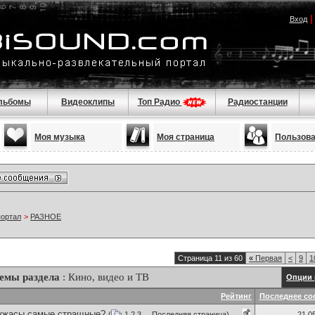
Вход
льбомы
Видеоклипы
Топ Радио
Радиостанции
Моя музыка
Моя страница
Пользов
портал
>
РАЗНОЕ
Страница 11 из 60
«
Первая
<
9
1
емы раздела
: Кино, видео и ТВ
Опции 
Рейтинг
Последнее со
 ужасы самые стращные?
(
1
2
3
...
Последняя страница
)
21.0