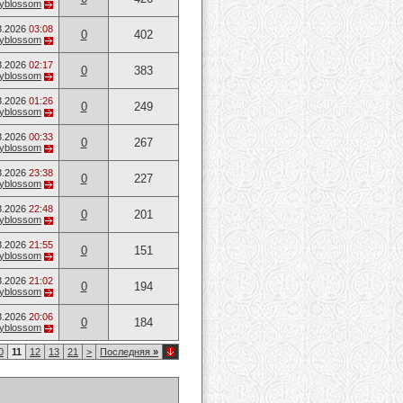
ryblossom
3.2026
03:08
0
402
ryblossom
3.2026
02:17
0
383
ryblossom
3.2026
01:26
0
249
ryblossom
3.2026
00:33
0
267
ryblossom
3.2026
23:38
0
227
ryblossom
3.2026
22:48
0
201
ryblossom
3.2026
21:55
0
151
ryblossom
3.2026
21:02
0
194
ryblossom
3.2026
20:06
0
184
ryblossom
0
11
12
13
21
>
Последняя
»