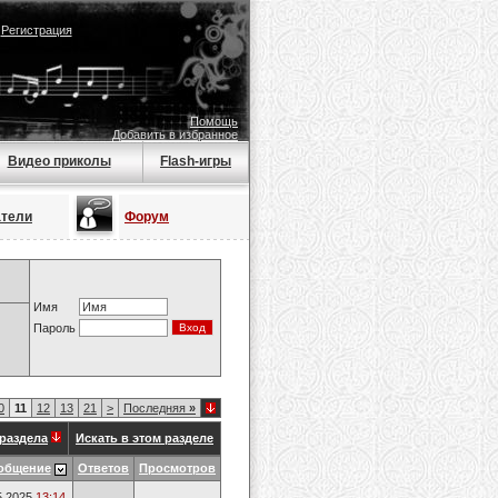
|
Регистрация
Помощь
Добавить в избранное
Видео приколы
Flash-игры
атели
Форум
Имя
Пароль
0
11
12
13
21
>
Последняя
»
раздела
Искать в этом разделе
общение
Ответов
Просмотров
5.2025
13:14