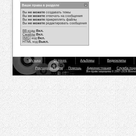
Ваши права в разделе
Вы
не можете
создавать темы
Вы
не можете
отвечать на сообщения
Вы
не можете
прикреплять файлы
Вы
не можете
редактировать сообщения
BB коды
Вкл.
Смайлы
Вкл.
[IMG]
код
Вкл.
HTML код
Выкл.
Музыка
Dj mixes
Альбомы
Видеоклипы
Реклама на сайте
Помощь
Администрация
Служба под
Все права защищены © 2007-2026 Bisou