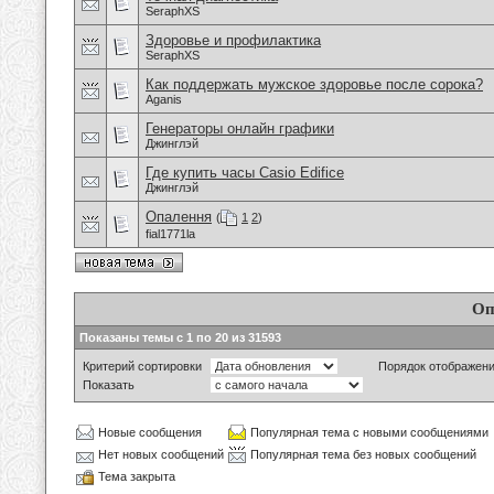
SeraphXS
Здоровье и профилактика
SeraphXS
Как поддержать мужское здоровье после сорока?
Aganis
Генераторы онлайн графики
Джинглэй
Где купить часы Casio Edifice
Джинглэй
Опалення
(
1
2
)
fial1771la
Оп
Показаны темы с 1 по 20 из 31593
Критерий сортировки
Порядок отображен
Показать
Новые сообщения
Популярная тема с новыми сообщениями
Нет новых сообщений
Популярная тема без новых сообщений
Тема закрыта