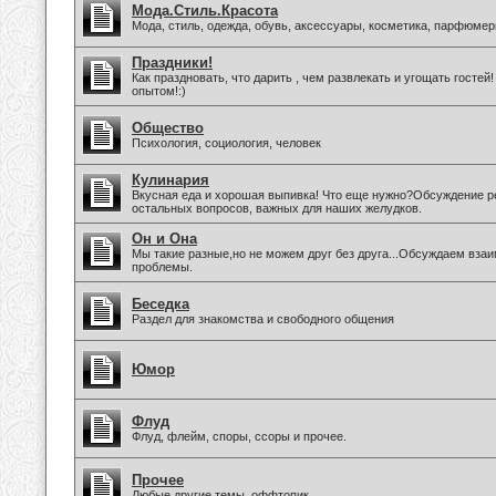
Мода.Стиль.Красота
Мода, стиль, одежда, обувь, аксессуары, косметика, парфюмер
Праздники!
Как праздновать, что дарить , чем развлекать и угощать госте
опытом!:)
Общество
Психология, социология, человек
Кулинария
Вкусная еда и хорошая выпивка! Что еще нужно?Обсуждение ре
остальных вопросов, важных для наших желудков.
Он и Она
Мы такие разные,но не можем друг без друга...Обсуждаем вза
проблемы.
Беседка
Раздел для знакомства и свободного общения
Юмор
Флуд
Флуд, флейм, споры, ссоры и прочее.
Прочее
Любые другие темы, оффтопик