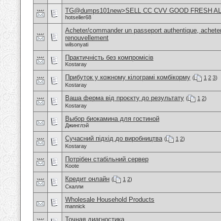
TG@dumps101new>SELL CC CVV GOOD FRESH A
hotseller68
Acheter/commander un passeport authentique, acheter
renouvellement
wilsonyati
Практичність без компромісів
Kostaray
Прибуток у кожному кілограмі комбікорму
(
1
2
3
)
Kostaray
Ваша ферма від проєкту до результату
(
1
2
)
Kostaray
Выбор биокамина для гостиной
Джинглэй
Сучасний підхід до виробництва
(
1
2
)
Kostaray
Потрібен стабільний сервер
Koote
Кредит онлайн
(
1
2
)
Скалли
Wholesale Household Products
mannick
Точная диагностика