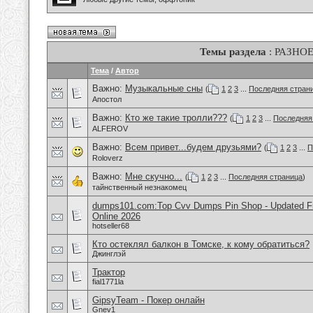
Темы раздела
: РАЗНО
Тема
/
Автор
Важно:
Музыкальные сны
(
1
2
3
...
Последняя стран
Апостол
Важно:
Кто же такие тролли???
(
1
2
3
...
Последняя
ALFEROV
Важно:
Всем привет...будем друзьями?
(
1
2
3
...
П
Roloverz
Важно:
Мне скучно...
(
1
2
3
...
Последняя страница
)
тайнственный незнакомец
dumps101.com:Top Cvv Dumps Pin Shop - Updated Fre
Online 2026
hotseller68
Кто остеклял балкон в Томске, к кому обратиться?
Джинглэй
Трактор
fial1771la
GipsyTeam - Покер онлайн
Gnev1