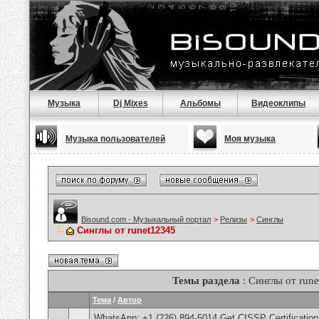
Музыка
Dj Mixes
Альбомы
Видеоклипы
Музыка пользователей
Моя музыка
Bisound.com - Музыкальный портал
>
Релизы
>
Синглы
Синглы от runet12345
Темы раздела
: Синглы от run
Тема
/
Автор
WhatsApp: +1 (226) 894-5014​ Get CISSP Certification