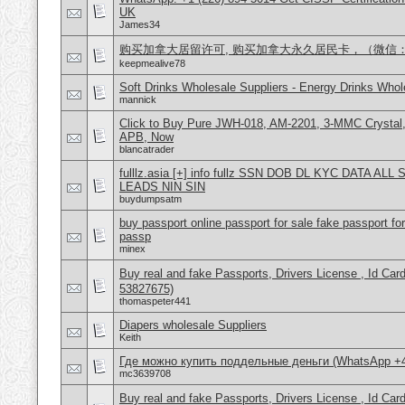
UK
James34
购买加拿大居留许可, 购买加拿大永久居民卡，（微信：Scot
keepmealive78
Soft Drinks Wholesale Suppliers - Energy Drinks Whol
mannick
Click to Buy Pure JWH-018, AM-2201, 3-MMC Crysta
APB, Now
blancatrader
fulllz.asia [+] info fullz SSN DOB DL KYC DATA AL
LEADS NIN SIN
buydumpsatm
buy passport online passport for sale fake passport fo
passp
minex
Buy real and fake Passports, Drivers License , Id
53827675)
thomaspeter441
Diapers wholesale Suppliers
Keith
Где можно купить поддельные деньги (WhatsApp +
mc3639708
Buy real and fake Passports, Drivers License , Id