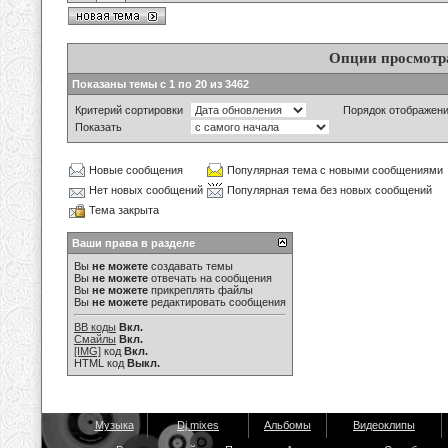
Опции просмотр
Показаны темы с 1 по 20 из 3462
Критерий сортировки
Порядок отображен
Показать
Новые сообщения
Популярная тема с новыми сообщениями
Нет новых сообщений
Популярная тема без новых сообщений
Тема закрыта
Ваши права в разделе
Вы
не можете
создавать темы
Вы
не можете
отвечать на сообщения
Вы
не можете
прикреплять файлы
Вы
не можете
редактировать сообщения
BB коды
Вкл.
Смайлы
Вкл.
[IMG]
код
Вкл.
HTML код
Выкл.
Музыка
Dj mixes
Альбомы
Видеоклипы