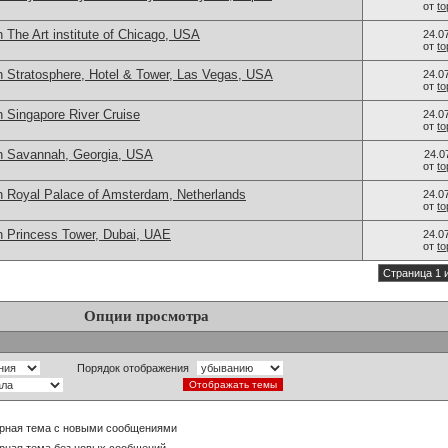
от
t
 The Art institute of Chicago, USA
24.0
от
t
n Stratosphere, Hotel & Tower, Las Vegas, USA
24.0
от
t
 Singapore River Cruise
24.0
от
t
n Savannah, Georgia, USA
24.0
от
t
n Royal Palace of Amsterdam, Netherlands
24.0
от
t
n Princess Tower, Dubai, UAE
24.0
от
t
Страница 1 
Опции просмотра
Порядок отображения
рная тема с новыми сообщениями