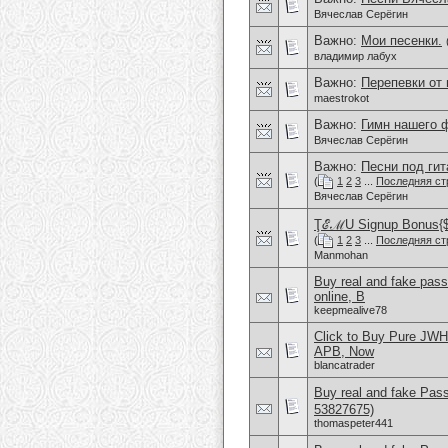
Вячеслав Серёгин
Важно:
Мои песенки.
владимир лабух
Важно:
Перепевки от
maestrokot
Важно:
Гимн нашего 
Вячеслав Серёгин
Важно:
Песни под гит
(
1
2
3
...
Последняя ст
Вячеслав Серёгин
ŢℰℳU Signup Bonus{$2
(
1
2
3
...
Последняя ст
Manmohan
Buy real and fake pas
online, B
keepmealive78
Click to Buy Pure JW
APB, Now
blancatrader
Buy real and fake Pas
53827675)
thomaspeter441