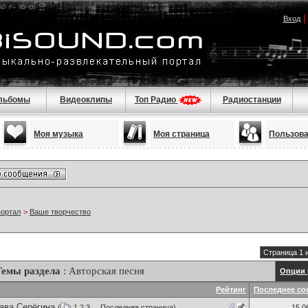
Вход
льбомы
Видеоклипы
Топ Радио
Радиостанции
Моя музыка
Моя страница
Пользов
портал
>
Ваше творчество
Страница 1 
Темы раздела
: Авторская песня
Опции 
Рейтинг
Последнее со
ава Серёгина
(
1
2
3
...
Последняя страница
)
15.0