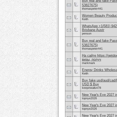
Buy real and fake Pas
53827675)
thomaspeter441
Women Beauty Product
Keith
WhatsApp +1(581) 942
Brisbane Austr
penson
Buy real and fake Pas
53827675)
thomaspeter441
На сайте https://get
визы, получ
markmark
Energy Drinks Wholesa
Keith
Buy fake usd/aud/cad
USD $ Buy
keepmealive78
New Year's Eve 2027 i
topnye2026
New Year's Eve 2027 i
topnye2026
New Year's Eve 2027 i