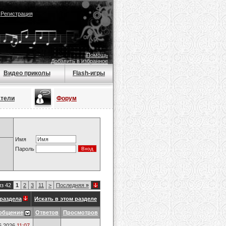
|
Регистрация
Помощь
Добавить в избранное
Видео приколы
Flash-игры
атели
Форум
Имя
Пароль
из 42
1
2
3
11
>
Последняя
»
раздела
Искать в этом разделе
общение
Ответов
Просмотров
6.2026
11:07