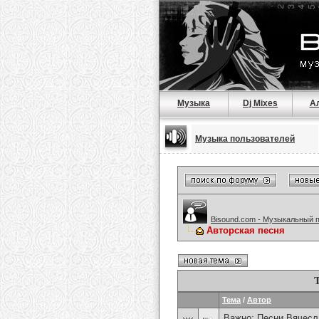
Музыка
Dj Mixes
А
Музыка пользователей
Bisound.com - Музыкальный 
Авторская песня
Тема
/
Автор
Важно:
Песни Вячесл