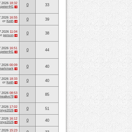
7.2026
18:32
0
33
speter441
7.2026
16:55
0
39
от
Keith
7.2026
11:04
0
38
от
penson
7.2026
16:51
0
44
speter441
7.2026
00:09
0
40
markmark
7.2026
18:33
0
40
от
Keith
7.2026
08:53
0
85
mealive78
7.2026
17:02
0
51
opnye2026
7.2026
16:12
0
40
opnye2026
7.2026
15:23