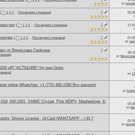
от
wonder
(
1
2
3
...
Последняя страница
)
03.0
 маэстро
(
1
2
3
...
Последняя страница
)
17.0
форума
(
1
2
3
...
Последняя страница
)
07.0
от
sam
ару от Вячеслава Серёгина
09.1
раница
)
от
Вячеслав
00 off} ''ACT911495^ for new Users
раница
)
от
1
sport online,WhatsApp: +1 (775) 480-1590 Buy passport
от
keep
H-018, AM-2201, 3-MMC Crystal, Pink MDPV, Mephedrone, 6-
05.0
от
bl
sports, Drivers License , Id Card (WHATSAPP：+33 7
01.0
от
wonder