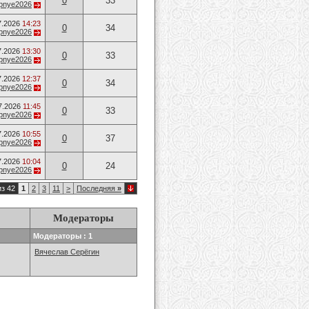
0
33
opnye2026
7.2026
14:23
0
34
opnye2026
7.2026
13:30
0
33
opnye2026
7.2026
12:37
0
34
opnye2026
7.2026
11:45
0
33
opnye2026
7.2026
10:55
0
37
opnye2026
7.2026
10:04
0
24
opnye2026
из 42
1
2
3
11
>
Последняя
»
Модераторы
Модераторы : 1
Вячеслав Серёгин