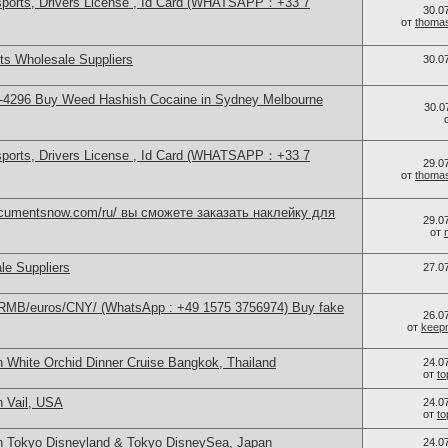
sports, Drivers License , Id Card (WHATSAPP：+33 7
30.0
от
thoma
s Wholesale Suppliers
30.0
-4296 Buy Weed Hashish Cocaine in Sydney Melbourne
30.0
sports, Drivers License , Id Card (WHATSAPP：+33 7
29.0
от
thoma
documentsnow.com/ru/ вы сможете заказать наклейку для
29.0
от
le Suppliers
27.0
/RMB/euros/CNY/ (WhatsApp : +49 1575 3756974) Buy fake
26.0
от
keep
n White Orchid Dinner Cruise Bangkok, Thailand
24.0
от
t
n Vail, USA
24.0
от
t
n Tokyo Disneyland & Tokyo DisneySea, Japan
24.0