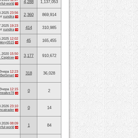
4,288
1,137,053
ful-world
8.2025
23:56
2,360
869,914
от
xundira
7.2025
19:23
414
310,985
от
xundira
5.2025
12:02
45
165,455
levy0515
1.2020
15:50
3,177
910,672
 Серёгин
Вчера
12:23
318
36,028
2BetSmart
Вчера
12:15
0
2
mealive78
8.2026
23:10
0
14
ancatrader
8.2026
08:09
1
84
ful-world