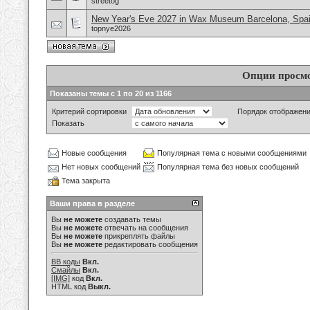
streetog
New Year's Eve 2027 in Wax Museum Barcelona, Spa
topnye2026
Опции просм
Показаны темы с 1 по 20 из 1166
Критерий сортировки
Порядок отображен
Показать
Новые сообщения
Популярная тема с новыми сообщениями
Нет новых сообщений
Популярная тема без новых сообщений
Тема закрыта
Ваши права в разделе
Вы
не можете
создавать темы
Вы
не можете
отвечать на сообщения
Вы
не можете
прикреплять файлы
Вы
не можете
редактировать сообщения
BB коды
Вкл.
Смайлы
Вкл.
[IMG]
код
Вкл.
HTML код
Выкл.