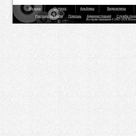
Музыка
Dj mixes
Альбомы
Видеоклипы
Реклама на сайте
Помощь
Администрация
Служба под
Все права защищены © 2007-2026 Bisou