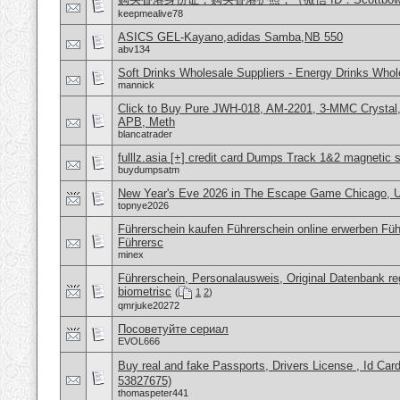
keepmealive78
ASICS GEL-Kayano,adidas Samba,NB 550
abv134
Soft Drinks Wholesale Suppliers - Energy Drinks Whol
mannick
Click to Buy Pure JWH-018, AM-2201, 3-MMC Crystal
APB, Meth
blancatrader
fulllz.asia [+] credit card Dumps Track 1&2 magnetic s
buydumpsatm
New Year's Eve 2026 in The Escape Game Chicago, US
topnye2026
Führerschein kaufen Führerschein online erwerben Füh
Führersc
minex
Führerschein, Personalausweis, Original Datenbank reg
biometrisc
(
1
2
)
qmrjuke20272
Посоветуйте сериал
EVOL666
Buy real and fake Passports, Drivers License , Id
53827675)
thomaspeter441