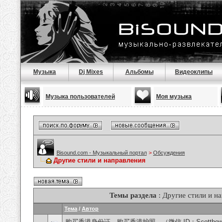
Музыка
Dj Mixes
Альбомы
Видеоклипы
Музыка пользователей
Моя музыка
Bisound.com - Музыкальный портал
>
Обсуждения
Другие стили и направления
Темы раздела
: Другие стили и н
Тема
/
Автор
购买香港身份证，购买香港护照，（微信 ID：Scottbowe