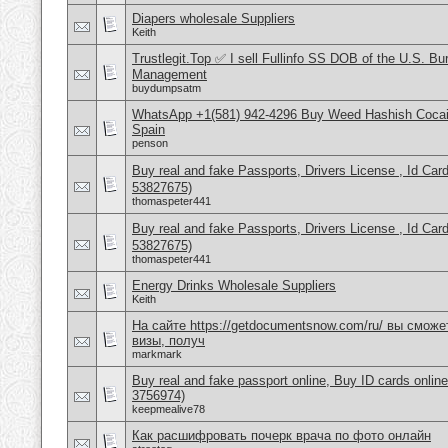
Diapers wholesale Suppliers
Keith
Trustlegit.Top ✅ I sell Fullinfo SS DOB of the U.S. Bu
Management
buydumpsatm
WhatsApp +1(581) 942-4296 Buy Weed Hashish Cocain
Spain
penson
Buy real and fake Passports, Drivers License , Id
53827675)
thomaspeter441
Buy real and fake Passports, Drivers License , Id
53827675)
thomaspeter441
Energy Drinks Wholesale Suppliers
Keith
На сайте https://getdocumentsnow.com/ru/ вы сможе
визы, получ
markmark
Buy real and fake passport online, Buy ID cards onli
3756974)
keepmealive78
Как расшифровать почерк врача по фото онлайн