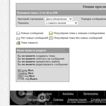
Опции просм
Показаны темы с 1 по 20 из 538
Критерий сортировки
Порядок отображен
Показать
Новые сообщения
Популярная тема с новыми сообщениями
Нет новых сообщений
Популярная тема без новых сообщений
Тема закрыта
Ваши права в разделе
Вы
не можете
создавать темы
Вы
не можете
отвечать на сообщения
Вы
не можете
прикреплять файлы
Вы
не можете
редактировать сообщения
BB коды
Вкл.
Смайлы
Вкл.
[IMG]
код
Вкл.
HTML код
Выкл.
Музыка
Dj mixes
Альбомы
Видеоклипы
Реклама на сайте
Помощь
Администрация
Служба под
Все права защищены © 2007-2026 Bisou