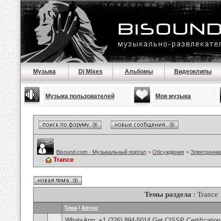
Музыка
Dj Mixes
Альбомы
Видеоклипы
Музыка пользователей
Моя музыка
Bisound.com - Музыкальный портал
>
Обсуждения
>
Электронна
Trance
Темы раздела
: Trance
Тема
/
Автор
WhatsApp: +1 (226) 894-5014​ Get CISSP Certification