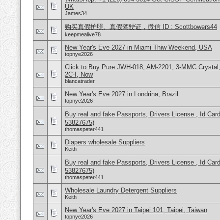
UK
James34
购买真假护照、真假驾驶证，微信 ID : Scottbowers44
keepmealive78
New Year's Eve 2027 in Miami Thiw Weekend, USA
topnye2026
Click to Buy Pure JWH-018, AM-2201, 3-MMC Crysta
2C-I, Now
blancatrader
New Year's Eve 2027 in Londrina, Brazil
topnye2026
Buy real and fake Passports, Drivers License , Id
53827675)
thomaspeter441
Diapers wholesale Suppliers
Keith
Buy real and fake Passports, Drivers License , Id
53827675)
thomaspeter441
Wholesale Laundry Detergent Suppliers
Keith
New Year's Eve 2027 in Taipei 101, Taipei, Taiwan
topnye2026