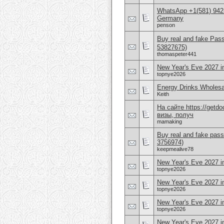
WhatsApp +1(581) 942
Germany
penson
Buy real and fake Pas
53827675)
thomaspeter441
New Year's Eve 2027 i
topnye2026
Energy Drinks Wholesa
Keith
На сайте https://get
визы, получ
mamaking
Buy real and fake pass
3756974)
keepmealive78
New Year's Eve 2027 i
topnye2026
New Year's Eve 2027 i
topnye2026
New Year's Eve 2027 
topnye2026
New Year's Eve 2027 i