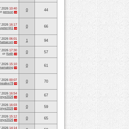
7.2026
10:40
0
44
от
penson
7.2026
16:17
0
66
speter441
7.2026
06:01
1
94
hattaicom
7.2026
17:30
0
57
от
Keith
7.2026
15:10
0
61
mamaking
7.2026
00:07
0
70
mealive78
7.2026
16:54
0
67
opnye2026
7.2026
16:03
0
59
opnye2026
7.2026
15:12
0
65
opnye2026
7.2026
14:14