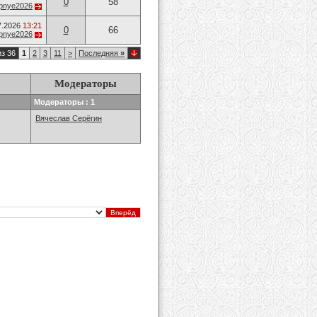
0
58
opnye2026
7.2026
13:21
0
66
opnye2026
из 36
1
2
3
11
>
Последняя
»
Модераторы
Модераторы : 1
Вячеслав Серёгин