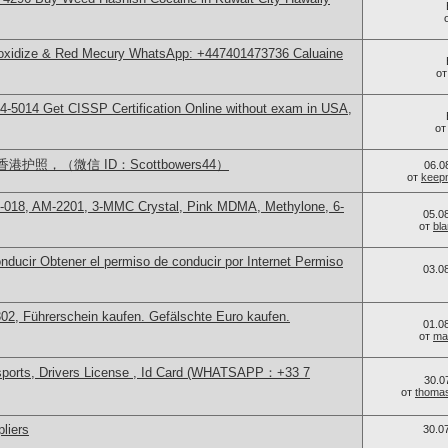
 oxidize & Red Mecury WhatsApp: +447401473736 Caluaine
о
-5014​ Get CISSP Certification Online without exam in USA,
о
照，（微信 ID：Scottbowers44）
06.0
от
keep
-018, AM-2201, 3-MMC Crystal, Pink MDMA, Methylone, 6-
05.0
от
bl
ducir Obtener el permiso de conducir por Internet Permiso
03.0
, Führerschein kaufen. Gefälschte Euro kaufen.
01.0
от
ma
sports, Drivers License , Id Card (WHATSAPP：+33 7
30.0
от
thoma
liers
30.0