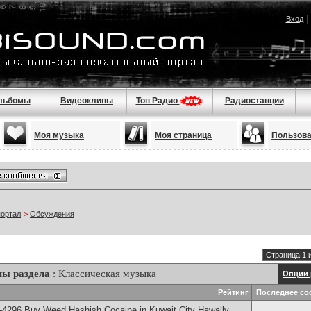
Вход
льбомы
Видеоклипы
Топ Радио
Радиостанции
Моя музыка
Моя страница
Пользов
портал
>
Обсуждения
Страница 1 
мы раздела
: Классическая музыка
Опции 
Рейтинг
Последнее со
4296 Buy Weed Hashish Cocaine in Kuwait City Hawally