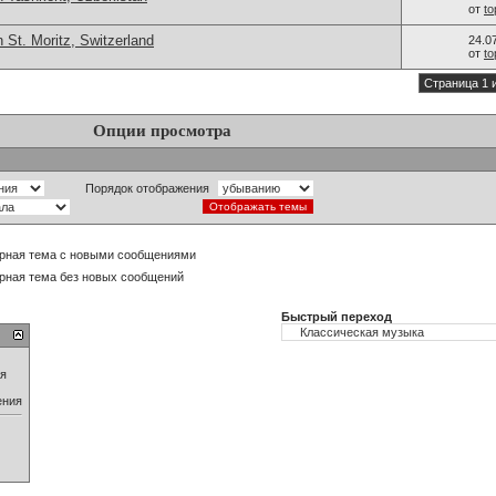
от
t
 St. Moritz, Switzerland
24.0
от
t
Страница 1 
Опции просмотра
Порядок отображения
рная тема с новыми сообщениями
рная тема без новых сообщений
Быстрый переход
ия
ения