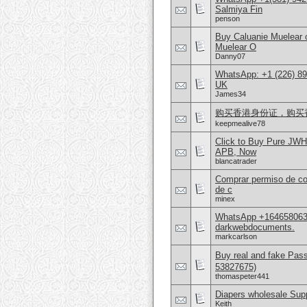
Salmiya Fin
penson
Buy Caluanie Muelear
Muelear O
Danny07
WhatsApp: +1 (226) 894
UK
James34
购买香港身份证，购买香港护
keepmealive78
Click to Buy Pure JWH
APB, Now
blancatrader
Comprar permiso de con
de c
minex
WhatsApp +16465806302
darkwebdocuments.
markcarlson
Buy real and fake Pas
53827675)
thomaspeter441
Diapers wholesale Supp
Keith