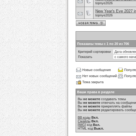
topnye2026
New Year's Eve 2027 in
topnye2026
Показаны темы с 1 по 20 из 706
Критерий сортировки
Показать
Новые сообщения
Популя
Нет новых сообщений
Популя
Тема закрыта
Ваши права в разделе
Вы
не можете
создавать темы
Вы
не можете
отвечать на сообщен
Вы
не можете
прикреплять файлы
Вы
не можете
редактировать сообщ
BB коды
Вкл.
Смайлы
Вкл.
[IMG]
код
Вкл.
HTML код
Выкл.