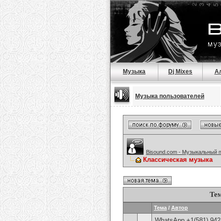
Музыка
Dj Mixes
А
Музыка пользователей
Bisound.com - Музыкальный 
Классическая музыка
Те
Тема
/
Автор
WhatsApp +1(581) 942-