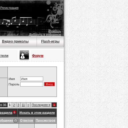
|
Регистрация
Помощь
Добавить в избранное
Видео приколы
Flash-игры
атели
Форум
Имя
Пароль
из 36
1
2
3
11
>
Последняя
»
раздела
Искать в этом разделе
общение
Ответов
Просмотров