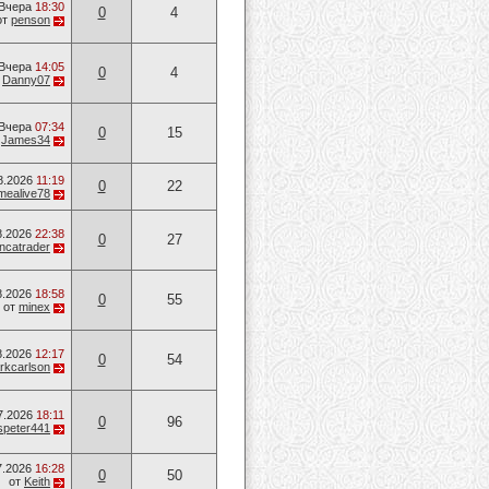
Вчера
18:30
0
4
от
penson
Вчера
14:05
0
4
т
Danny07
Вчера
07:34
0
15
т
James34
8.2026
11:19
0
22
mealive78
8.2026
22:38
0
27
ancatrader
8.2026
18:58
0
55
от
minex
8.2026
12:17
0
54
rkcarlson
7.2026
18:11
0
96
speter441
7.2026
16:28
0
50
от
Keith