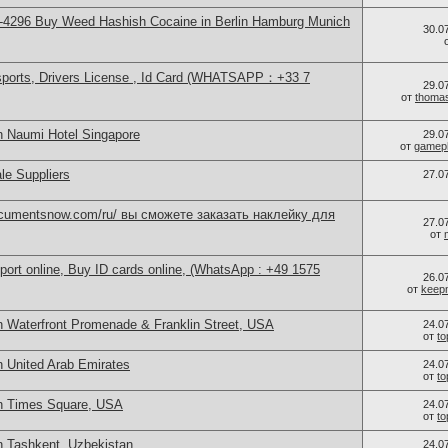
-4296 Buy Weed Hashish Cocaine in Berlin Hamburg Munich
30.0
sports, Drivers License , Id Card (WHATSAPP：+33 7
29.0
от
thoma
n Naumi Hotel Singapore
29.0
от
gamep
le Suppliers
27.0
documentsnow.com/ru/ вы сможете заказать наклейку для
27.0
от
port online, Buy ID cards online, (WhatsApp : +49 1575
26.0
от
keep
n Waterfront Promenade & Franklin Street, USA
24.0
от
t
n United Arab Emirates
24.0
от
t
in Times Square, USA
24.0
от
t
n Tashkent, Uzbekistan
24.0