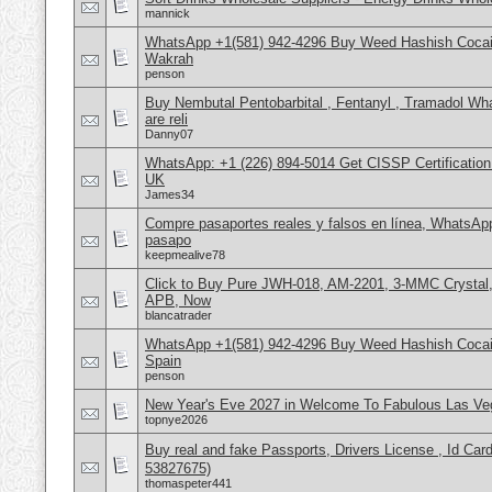
mannick
WhatsApp +1(581) 942-4296 Buy Weed Hashish Cocain
Wakrah
penson
Buy Nembutal Pentobarbital , Fentanyl , Tramadol 
are reli
Danny07
WhatsApp: +1 (226) 894-5014​ Get CISSP Certification
UK
James34
Compre pasaportes reales y falsos en línea, WhatsAp
pasapo
keepmealive78
Click to Buy Pure JWH-018, AM-2201, 3-MMC Crystal
APB, Now
blancatrader
WhatsApp +1(581) 942-4296 Buy Weed Hashish Cocain
Spain
penson
New Year's Eve 2027 in Welcome To Fabulous Las V
topnye2026
Buy real and fake Passports, Drivers License , Id
53827675)
thomaspeter441