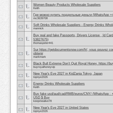
Women Beauty Products Wholesale Suppliers
Keith
Где можно купить поддельные деньги (WhatsApp +
mc3639708
Soft Drinks Wholesale Suppliers - Energy Drinks Whol
mannick
Buy real and fake Passports, Drivers License , Id
53827675)
thomaspeter441
Sur https://getdocumentsnow.com/fr/, vous pouvez co
obtenir
markmark
Black Bull Extreme Don’t Quit Royal Honey. https://b
buyroyalhoneyvip
New Year's Eve 2027 in KidZania Tokyo, Japan
topnye2026
Energy Drinks Wholesale Suppliers
Keith
Buy fake usd/aud/cad/RMB/euros/CNY/ (WhatsApp : 
USD $ Buy
keepmealive78
New Year's Eve 2027 in United States
topnye2026