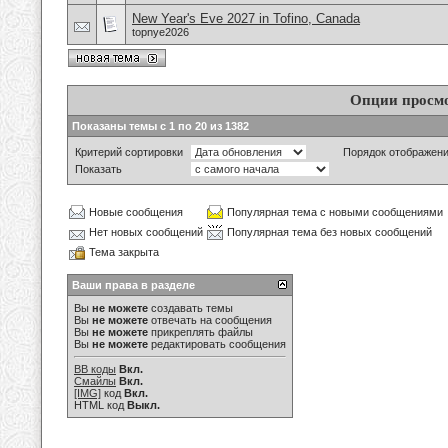
New Year's Eve 2027 in Tofino, Canada
topnye2026
Опции просм
Показаны темы с 1 по 20 из 1382
Критерий сортировки
Порядок отображен
Показать
Новые сообщения
Популярная тема с новыми сообщениями
Нет новых сообщений
Популярная тема без новых сообщений
Тема закрыта
Ваши права в разделе
Вы
не можете
создавать темы
Вы
не можете
отвечать на сообщения
Вы
не можете
прикреплять файлы
Вы
не можете
редактировать сообщения
BB коды
Вкл.
Смайлы
Вкл.
[IMG]
код
Вкл.
HTML код
Выкл.