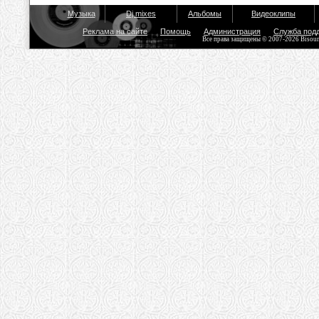
Музыка
Dj mixes
Альбомы
Видеоклипы
Реклама на сайте
Помощь
Администрация
Служба под
Все права защищены © 2007-2026 Bisou