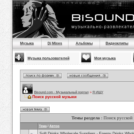
Музыка
Dj Mixes
Альбомы
Видеоклипы
Музыка пользователей
Моя музыка
Bisound.com - Музыкальный портал
>
Я ИЩУ
Поиск русской музыки
Темы раздела
: Поиск русской
Тема
/
Автор
Soft Drinks Wholesale Suppliers - Energy Drinks Whol