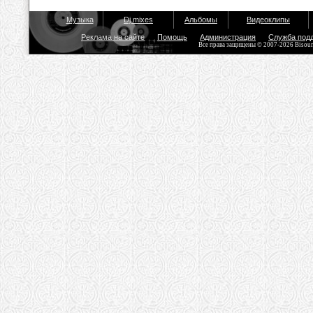
Музыка
Dj mixes
Альбомы
Видеоклипы
Реклама на сайте
Помощь
Администрация
Служба под
Все права защищены © 2007-2026 Bisou