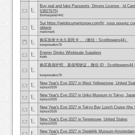
Buy real and fake Passports, Drivers License , Id
53827675)
thomaspeter441
Sur https://getdocumentsnow.com/fr/, vous pouvez co
obtenir
markmark
购买加拿大永久居民卡，（微信：Scottbowers44）
keepmealive78
Energy Drinks Wholesale Suppliers
Keith
购买真假护照、真假驾驶证，微信 ID : Scottbower
keepmealive78
New Year's Eve 2027 in West Yellowstone, United Sta
topnye2026
New Year's Eve 2027 in Unko Museum in Tokyo, Japa
topnye2026
New Year's Eve 2027 in Tokyo Bay Lunch Cruise (the
topnye2026
New Year's Eve 2027 in Tennessee, United States
topnye2026
New Year's Eve 2027 in Stedelijk Museum Amsterdam