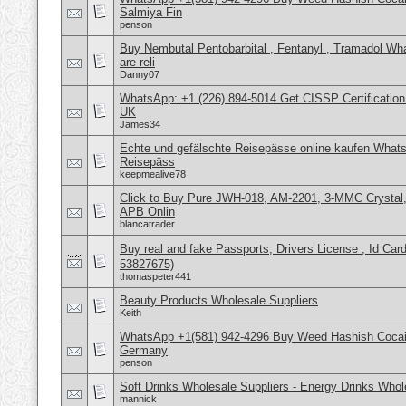
Salmiya Fin
penson
Buy Nembutal Pentobarbital , Fentanyl , Tramadol 
are reli
Danny07
WhatsApp: +1 (226) 894-5014​ Get CISSP Certification
UK
James34
Echte und gefälschte Reisepässe online kaufen Whats
Reisepäss
keepmealive78
Click to Buy Pure JWH-018, AM-2201, 3-MMC Crystal
APB Onlin
blancatrader
Buy real and fake Passports, Drivers License , Id
53827675)
thomaspeter441
Beauty Products Wholesale Suppliers
Keith
WhatsApp +1(581) 942-4296 Buy Weed Hashish Cocai
Germany
penson
Soft Drinks Wholesale Suppliers - Energy Drinks Whol
mannick