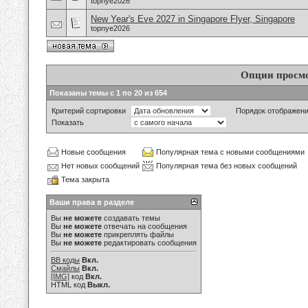
topnye2026
New Year's Eve 2027 in Singapore Flyer, Singapore
topnye2026
Опции просм
Показаны темы с 1 по 20 из 654
Критерий сортировки
Порядок отображен
Показать
Новые сообщения
Популярная тема с новыми сообщениями
Нет новых сообщений
Популярная тема без новых сообщений
Тема закрыта
Ваши права в разделе
Вы
не можете
создавать темы
Вы
не можете
отвечать на сообщения
Вы
не можете
прикреплять файлы
Вы
не можете
редактировать сообщения
BB коды
Вкл.
Смайлы
Вкл.
[IMG]
код
Вкл.
HTML код
Выкл.