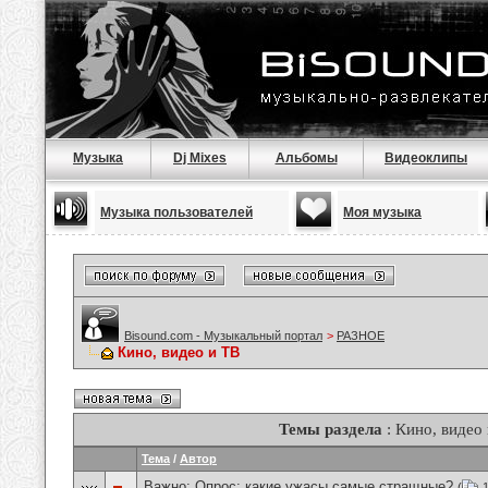
Музыка
Dj Mixes
Альбомы
Видеоклипы
Музыка пользователей
Моя музыка
Bisound.com - Музыкальный портал
>
РАЗНОЕ
Кино, видео и ТВ
Темы раздела
: Кино, видео
Тема
/
Автор
Важно: Опрос:
какие ужасы самые стращные?
(