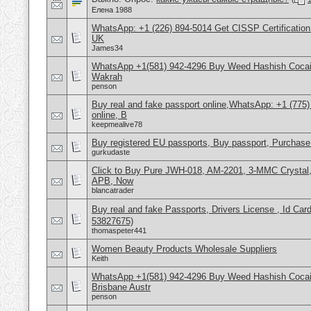
Елена 1988
WhatsApp: +1 (226) 894-5014​ Get CISSP Certification
UK
James34
WhatsApp +1(581) 942-4296 Buy Weed Hashish Cocain
Wakrah
penson
Buy real and fake passport online,WhatsApp: +1 (775
online, B
keepmealive78
Buy registered EU passports, Buy passport, Purchase 
gurkudaste
Click to Buy Pure JWH-018, AM-2201, 3-MMC Crysta
APB, Now
blancatrader
Buy real and fake Passports, Drivers License , Id
53827675)
thomaspeter441
Women Beauty Products Wholesale Suppliers
Keith
WhatsApp +1(581) 942-4296 Buy Weed Hashish Cocai
Brisbane Austr
penson