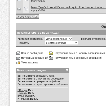
topnye2026
New Year's Eve 2027 in Sailing At The Golden Gate i
topnye2026
Оп
Показаны темы с 1 по 20 из 1193
Критерий сортировки
Порядок отображен
Показать
Новые сообщения
Популярная тема с новыми сообщениями
Нет новых сообщений
Популярная тема без новых сообщений
Тема закрыта
Ваши права в разделе
Вы
не можете
создавать темы
Вы
не можете
отвечать на сообщения
Вы
не можете
прикреплять файлы
Вы
не можете
редактировать сообщения
BB коды
Вкл.
Смайлы
Вкл.
[IMG]
код
Вкл.
HTML код
Выкл.