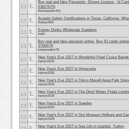
Buy real and fake Passports, Drivers License , Id
53827675)
thomaspeter441
Acquire Safety Certifications in Texas. California. Wh
Rulean4KD
Energy Drinks Wholesale Suppliers
Keith
Buy real and fake passport online, Buy ID cards onli
3756974)
keepmealive78
New Year's Eve 2027 in Wonderful Pearl Cruise Bangk
topnye2026
New Year's Eve 2027 in Venezuela
topnye2026
New Year's Eve 2027 in Tokyo Maxell Aqua Park Shi
topnye2026
New Year's Eve 2027 in The Devil Wears Prada Londo
topnye2026
New Year's Eve 2027 in Sweden
topnye2026
New Year's Eve 2027 in Sisi Museum Hofburg and Gar
topnye2026
New Year's Eve 2027 in Sea Life in istanbul, Turkey