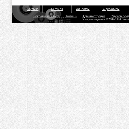
Музыка
Dj mixes
Альбомы
Видеоклипы
Реклама на сайте
Помощь
Администрация
Служба под
Все права защищены © 2007-2026 Bisou