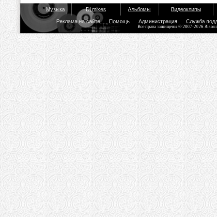
Музыка
Dj mixes
Альбомы
Видеоклипы
Реклама на сайте
Помощь
Администрация
Служба под
Все права защищены © 2007-2026 Bisou