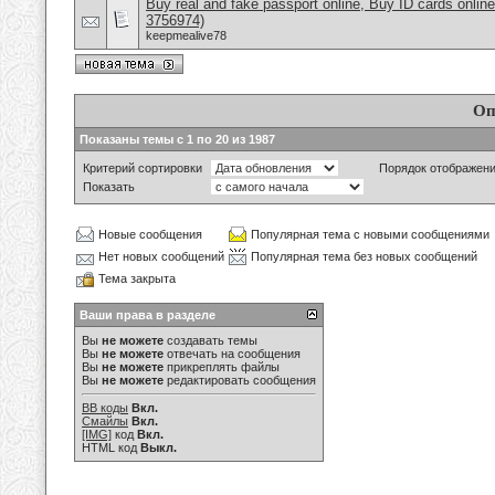
Buy real and fake passport online, Buy ID cards onli
3756974)
keepmealive78
Оп
Показаны темы с 1 по 20 из 1987
Критерий сортировки
Порядок отображен
Показать
Новые сообщения
Популярная тема с новыми сообщениями
Нет новых сообщений
Популярная тема без новых сообщений
Тема закрыта
Ваши права в разделе
Вы
не можете
создавать темы
Вы
не можете
отвечать на сообщения
Вы
не можете
прикреплять файлы
Вы
не можете
редактировать сообщения
BB коды
Вкл.
Смайлы
Вкл.
[IMG]
код
Вкл.
HTML код
Выкл.