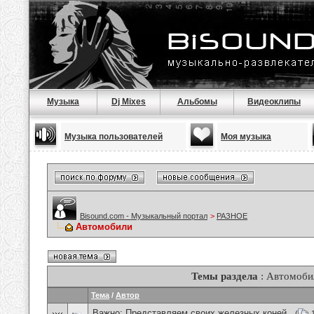
Музыка
Dj Mixes
Альбомы
Видеоклипы
Музыка пользователей
Моя музыка
Bisound.com - Музыкальный портал
>
РАЗНОЕ
Автомобили
Темы раздела
: Автомоби
Тема
/
Автор
Важно:
Представляем своих железных коней .
(