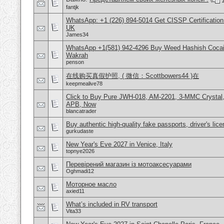
fantjk
WhatsApp: +1 (226) 894-5014​ Get CISSP Certification
UK
James34
WhatsApp +1(581) 942-4296 Buy Weed Hashish Cocain
Wakrah
penson
在线购买真假护照, ( 微信：Scottbowers44 )在
keepmealive78
Click to Buy Pure JWH-018, AM-2201, 3-MMC Crystal
APB, Now
blancatrader
Buy authentic high-quality fake passports, driver's lic
gurkudaste
New Year's Eve 2027 in Venice, Italy
topnye2026
Перевірений магазин із мотоаксесуарами
Oghmadi12
Моторное масло
axied11
What’s included in RV transport
Vita33