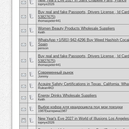
New Year's Eve 2027 in Saint Chapelle Paris, France
topnye2026
Buy real and fake Passports, Drivers License , Id
53827675)
thomaspeter441
Women Beauty Products Wholesale Suppliers
Keith
WhatsApp +1(581) 942-4296 Buy Weed Hashish Cocain
Spain
penson
Buy real and fake Passports, Drivers License , Id
53827675)
thomaspeter441
Современный рынок
Jonnny
Acquire Safety Certifications in Texas. California. Wh
Rulean4KD
Energy Drinks Wholesale Suppliers
Keith
Выбор кофра для квадроцикла под мои поездки
1987Екатерина1987
New Year's Eve 2027 in World of Illusions Los Angele
topnye2026