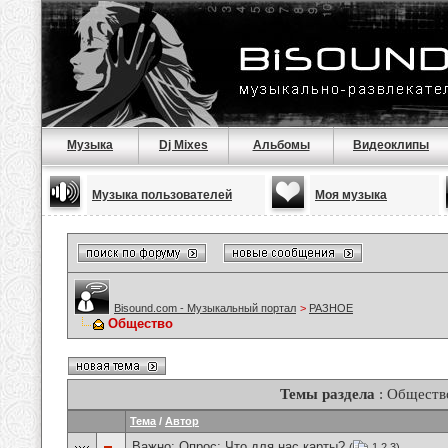
Музыка
Dj Mixes
Альбомы
Видеоклипы
Музыка пользователей
Моя музыка
Bisound.com - Музыкальный портал
>
РАЗНОЕ
Общество
Темы раздела
: Обществ
Тема
/
Автор
Важно: Опрос:
Что для нас карты?
(
1
2
3
)