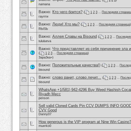
namana
Важно:
Кто чего боится?
(
1
2
3
...
Последняя страни
гаупти
Важно:
Люди! Хто мы?
(
1
2
3
...
Последняя страница
)
RЫSЬ
Важно:
Аллея Славы на Bisound
(
1
2
3
...
Последня
tululueva
Важно:
Что представляет из себя причинение зла и
(
1
2
3
...
Последняя страница
)
3ара3ка=)
Важно:
Положительные качества!)
(
1
2
3
...
Послед
bisound
Важно:
слово ранит, слово лечит...
(
1
2
3
...
Послед
bisound
WhatsApp +1(581) 942-4296 Buy Weed Hashish Cocain
Riyadh Mecc
penson
Sell valid Cloned Cards Pin CCV DUMPS INFO GOOD
CVV Good
Danny07
How generous is the VIP program at Nine Win Casino
muerko0