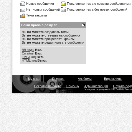
Новые сообщения
Популярная тема с новыми сообщениями
Нет новых сообщений
Популярная тема без новых сообщений
Тема закрыта
Ваши права в разделе
Вы
не можете
создавать темы
Вы
не можете
отвечать на сообщения
Вы
не можете
прикреплять файлы
Вы
не можете
редактировать сообщения
BB коды
Вкл.
Смайлы
Вкл.
[IMG]
код
Вкл.
HTML код
Выкл.
Музыка
Dj mixes
Альбомы
Видеоклипы
Реклама на сайте
Помощь
Администрация
Служба под
Все права защищены © 2007-2026 Bisou