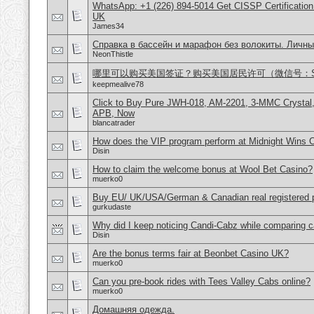
WhatsApp: +1 (226) 894-5014​ Get CISSP Certification
UK
James34
Справка в бассейн и марафон без волокиты. Личны
NeonThistle
哪里可以购买美国签证？购买美国居民许可（微信号：Scott
keepmealive78
Click to Buy Pure JWH-018, AM-2201, 3-MMC Crystal
APB, Now
blancatrader
How does the VIP program perform at Midnight Wins 
Disin
How to claim the welcome bonus at Wool Bet Casino?
muerko0
Buy EU/ UK/USA/German & Canadian real registered pa
gurkudaste
Why did I keep noticing Candi-Cabz while comparing c
Disin
Are the bonus terms fair at Beonbet Casino UK?
muerko0
Can you pre-book rides with Tees Valley Cabs online?
muerko0
Домашняя одежда.