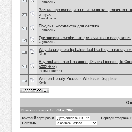
Oghmadi12
Забыла про очереди в поликлиниках: делюсь конта
отпуск
NeonThistle
Покупка биофильтра для септика
Oghmadi12
Где заказать биофильтр для очистного сооружения
Oghmadi12
Why do drugstore lip balms feel like they make dryne
Disin
Buy real and fake Passports, Drivers License , Id
53827675)
thomaspeter441
Women Beauty Products Wholesale Suppliers
Keith
Оп
Показаны темы с 1 по 20 из 2046
Критерий сортировки
Порядок отображен
Показать