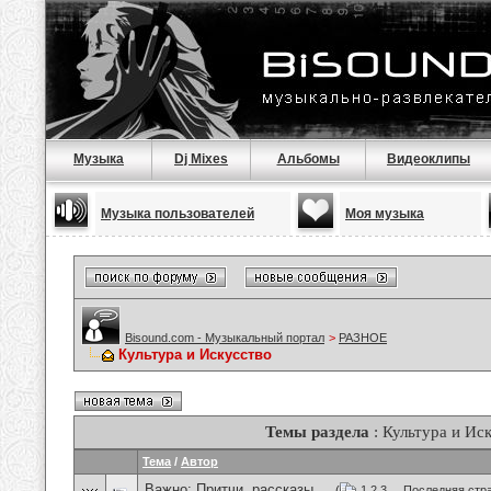
Музыка
Dj Mixes
Альбомы
Видеоклипы
Музыка пользователей
Моя музыка
Bisound.com - Музыкальный портал
>
РАЗНОЕ
Культура и Искусство
Темы раздела
: Культура и Ис
Тема
/
Автор
Важно:
Притчи, рассказы ...
(
1
2
3
...
Последняя стр