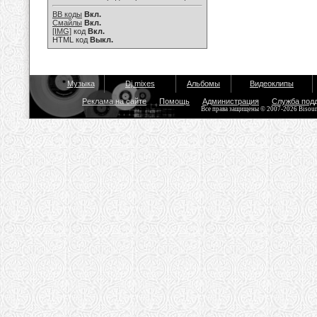
BB коды
Вкл.
Смайлы
Вкл.
[IMG]
код
Вкл.
HTML код
Выкл.
Музыка
Dj mixes
Альбомы
Видеоклипы
Реклама на сайте
Помощь
Администрация
Служба под
Все права защищены © 2007-2026 Bisou