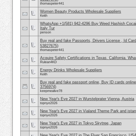
thomaspeter441
Women Beauty Products Wholesale Suppliers
Keith
WhatsApp +1(581) 942-4296 Buy Weed Hashish Cocai
Italy Tur
penson
Buy real and fake Passports, Drivers License , Id
53827675)
thomaspeter441
Acquire Safety Certifications in Texas. California. Wh
Rulean4KD
Energy Drinks Wholesale Suppliers
Keith
Buy real and fake passport online, Buy ID cards onli
3756974)
keepmealive78
New Year's Eve 2027 in Wurstelprater Vienna, Austria
topnye2026
New Year's Eve 2027 in Vialand Theme Park and istan
topnye2026
New Year's Eve 2027 in Tokyo Skytree, Japan
topnye2026
New Year's Eve 2027 in The Flyer San Francisco, US