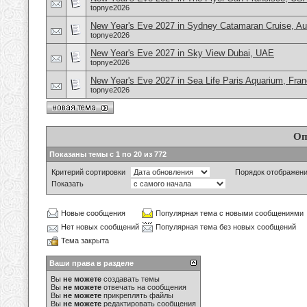
topnye2026
New Year's Eve 2027 in Sydney Catamaran Cruise, Aus
topnye2026
New Year's Eve 2027 in Sky View Dubai, UAE
topnye2026
New Year's Eve 2027 in Sea Life Paris Aquarium, Fra
topnye2026
Оп
Показаны темы с 1 по 20 из 772
Критерий сортировки
Порядок отображен
Показать
Новые сообщения
Популярная тема с новыми сообщениями
Нет новых сообщений
Популярная тема без новых сообщений
Тема закрыта
Ваши права в разделе
Вы
не можете
создавать темы
Вы
не можете
отвечать на сообщения
Вы
не можете
прикреплять файлы
Вы
не можете
редактировать сообщения