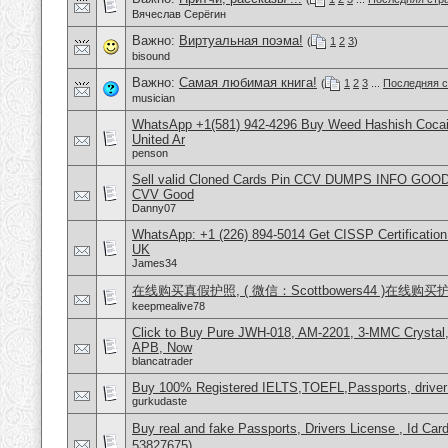
Вячеслав Серёгин
Важно:
Виртуальная поэма!
(
1
2
3
)
bisound
Важно:
Самая любимая книга!
(
1
2
3
...
Последняя с
musician
WhatsApp +1(581) 942-4296 Buy Weed Hashish Cocai
United Ar
penson
Sell valid Cloned Cards Pin CCV DUMPS INFO GOOD
CVV Good
Danny07
WhatsApp: +1 (226) 894-5014​ Get CISSP Certification
UK
James34
在线购买真假护照, ( 微信：Scottbowers44 )在线购
keepmealive78
Click to Buy Pure JWH-018, AM-2201, 3-MMC Crysta
APB, Now
blancatrader
Buy 100% Registered IELTS,TOEFL,Passports, driver
gurkudaste
Buy real and fake Passports, Drivers License , Id
53827675)