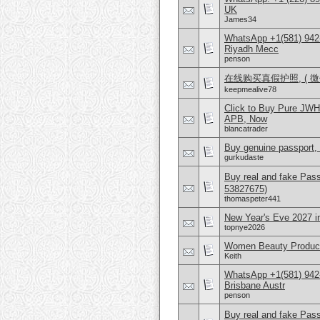
UK
James34
WhatsApp +1(581) 942
Riyadh Mecc
penson
在线购买真假护照, ( 微信
keepmealive78
Click to Buy Pure JW
APB, Now
blancatrader
Buy genuine passport, 
gurkudaste
Buy real and fake Pas
53827675)
thomaspeter441
New Year's Eve 2027 
topnye2026
Women Beauty Product
Keith
WhatsApp +1(581) 942
Brisbane Austr
penson
Buy real and fake Pas