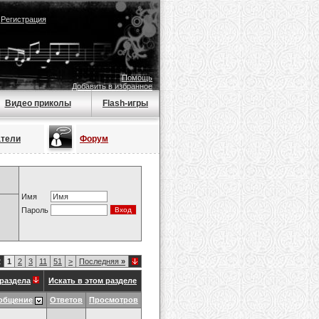
|
Регистрация
Помощь
Добавить в избранное
Видео приколы
Flash-игры
атели
Форум
Имя
Пароль
2
1
2
3
11
51
>
Последняя
»
раздела
Искать в этом разделе
общение
Ответов
Просмотров