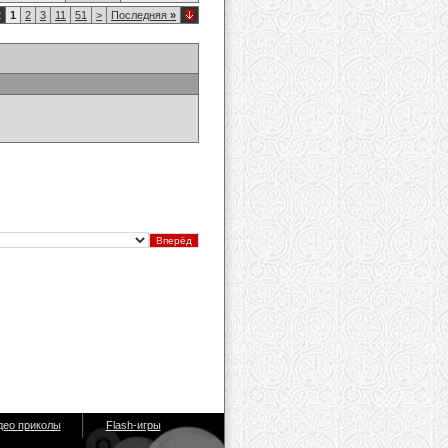
2
1
2
3
11
51
>
Последняя
»
део приколы
Flash-игры