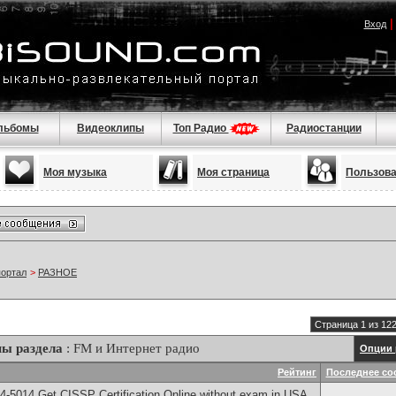
Вход
льбомы
Видеоклипы
Топ Радио
Радиостанции
Моя музыка
Моя страница
Пользов
портал
>
РАЗНОЕ
Страница 1 из 12
ы раздела
: FM и Интернет радио
Опции 
Рейтинг
Последнее со
-5014​ Get CISSP Certification Online without exam in USA,