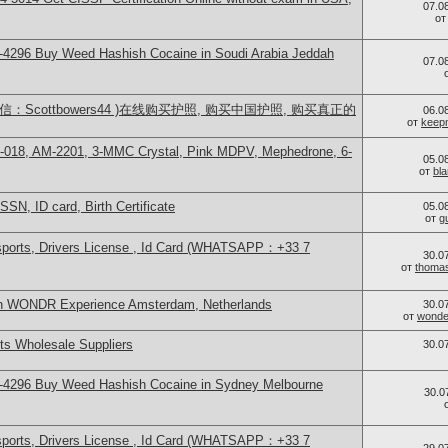
07.0
о
-4296 Buy Weed Hashish Cocaine in Soudi Arabia Jeddah
07.0
：Scottbowers44 )在线购买护照, 购买中国护照, 购买真正的
06.0
от
keep
H-018, AM-2201, 3-MMC Crystal, Pink MDPV, Mephedrone, 6-
05.0
от
bl
SSN, ID card, Birth Certificate
05.0
от
g
sports, Drivers License , Id Card (WHATSAPP：+33 7
30.0
от
thoma
in WONDR Experience Amsterdam, Netherlands
30.0
от
wonder
s Wholesale Suppliers
30.0
-4296 Buy Weed Hashish Cocaine in Sydney Melbourne
30.0
sports, Drivers License , Id Card (WHATSAPP：+33 7