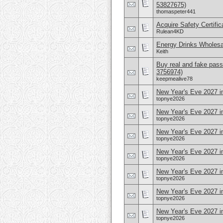
53827675)
thomaspeter441
Acquire Safety Certifi
Rulean4KD
Energy Drinks Wholesa
Keith
Buy real and fake pass
3756974)
keepmealive78
New Year's Eve 2027 i
topnye2026
New Year's Eve 2027 i
topnye2026
New Year's Eve 2027 in
topnye2026
New Year's Eve 2027 i
topnye2026
New Year's Eve 2027 i
topnye2026
New Year's Eve 2027 i
topnye2026
New Year's Eve 2027 i
topnye2026