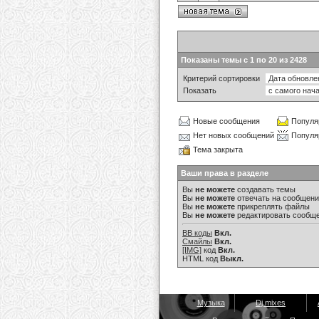
Показаны темы с 1 по 20 из 2428
Критерий сортировки
Показать
Новые сообщения
Популя
Нет новых сообщений
Популя
Тема закрыта
Ваши права в разделе
Вы
не можете
создавать темы
Вы
не можете
отвечать на сообщен
Вы
не можете
прикреплять файлы
Вы
не можете
редактировать сообщ
BB коды
Вкл.
Смайлы
Вкл.
[IMG]
код
Вкл.
HTML код
Выкл.
Музыка
Dj mixes