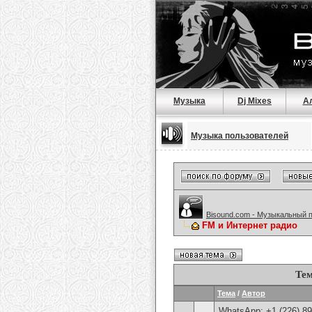
Музыка
Dj Mixes
А
Музыка пользователей
Bisound.com - Музыкальный 
FM и Интернет радио
Тем
Тема
/
Автор
WhatsApp: +1 (226) 894