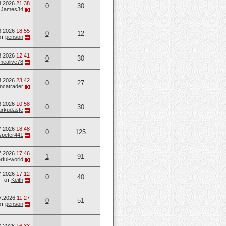
8.2026
21:38
0
30
т
James34
8.2026
18:55
0
12
от
penson
8.2026
12:41
0
30
mealive78
8.2026
23:42
0
27
ancatrader
8.2026
10:58
0
30
urkudaste
7.2026
18:48
0
125
speter441
7.2026
17:46
1
91
ful-world
7.2026
17:12
0
40
от
Keith
7.2026
11:27
0
51
от
penson