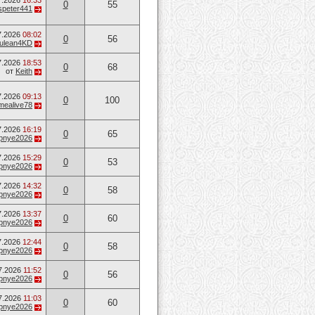
7.2026
16:33
0
55
speter441
7.2026
08:02
0
56
ulean4KD
7.2026
18:53
0
68
от
Keith
7.2026
09:13
0
100
mealive78
7.2026
16:19
0
65
opnye2026
7.2026
15:29
0
53
opnye2026
7.2026
14:32
0
58
opnye2026
7.2026
13:37
0
60
opnye2026
7.2026
12:44
0
58
opnye2026
7.2026
11:52
0
56
opnye2026
7.2026
11:03
0
60
opnye2026