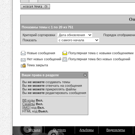
Оп
Показаны темы с 1 по 20 из 751
Критерий сортировки
Порядок отображен
Показать
Новые сообщения
Популярная тема с новыми сообщениями
Нет новых сообщений
Популярная тема без новых сообщений
Тема закрыта
Ваши права в разделе
Вы
не можете
создавать темы
Вы
не можете
отвечать на сообщения
Вы
не можете
прикреплять файлы
Вы
не можете
редактировать сообщения
BB коды
Вкл.
Смайлы
Вкл.
[IMG]
код
Вкл.
HTML код
Выкл.
Музыка
Dj mixes
Альбомы
Видеоклипы