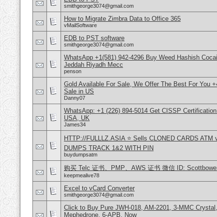
smithgeorge3074@gmail.com
How to Migrate Zimbra Data to Office 365
vMailSoftware
EDB to PST software
smithgeorge3074@gmail.com
WhatsApp +1(581) 942-4296 Buy Weed Hashish Cocain
Jeddah Riyadh Mecc
penson
Gold Available For Sale, We Offer The Best For You 
Sale in US
Danny07
WhatsApp: +1 (226) 894-5014​ Get CISSP Certification
USA, UK
James34
HTTP://FULLLZ.ASIA ⭐️ Sells CLONED CARDS ATM v
DUMPS TRACK 1&2 WITH PIN
buydumpsatm
购买 Telc 证书、PMP、AWS 证书 微信 ID: Scottbower
keepmealive78
Excel to vCard Converter
smithgeorge3074@gmail.com
Click to Buy Pure JWH-018, AM-2201, 3-MMC Crystal
Mephedrone, 6-APB, Now