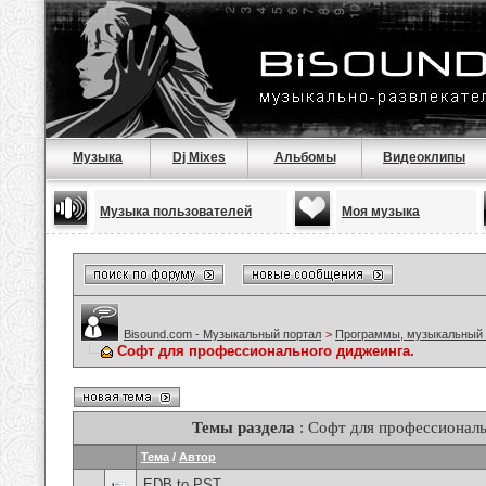
Музыка
Dj Mixes
Альбомы
Видеоклипы
Музыка пользователей
Моя музыка
Bisound.com - Музыкальный портал
>
Программы, музыкальный 
Софт для профессионального диджеинга.
Темы раздела
: Софт для профессиональ
Тема
/
Автор
EDB to PST