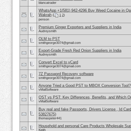
blancatrader
WhatsApp +1(581) 942-4296 Buy Weed Cocaine in Qa
Wakrah
(
1
2
)
penson
Premium Ginger Exporters and Suppliers in India
Audreysmith
OLM to PST
smithgeorge3074@gmail.com
Export-Grade Fresh Red Onion Suppliers in India
Audreysmith
Convert Excel to vCard
smithgeorge3074@gmail.com
7Z Password Recovery software
smithgeorge3074@gmail.com
Anyone Tried a Good PST to MBOX Conversion Tool?
vMailSoftware
OST vs PST: Key Differences, Benefits, and Which 
vMailSoftware
Buy real and fake Passports, Drivers License , Id
53827675)
thomaspeter441
Household and personal Care Products Wholesale Sup
Keith