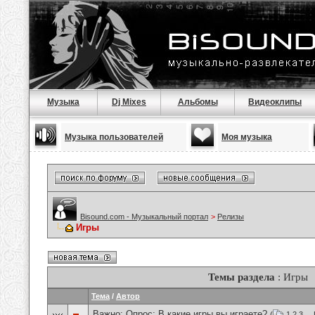
Музыка
Dj Mixes
Альбомы
Видеоклипы
Музыка пользователей
Моя музыка
Bisound.com - Музыкальный портал
>
Релизы
Игры
Темы раздела
: Игры
Тема
/
Автор
Важно: Опрос:
В какие игры вы играете?
(
1
2
3
...