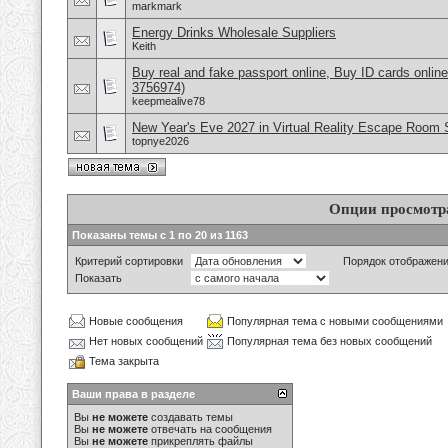
markmark
Energy Drinks Wholesale Suppliers
Keith
Buy real and fake passport online, Buy ID cards onli
3756974)
keepmealive78
New Year's Eve 2027 in Virtual Reality Escape Room S
topnye2026
Опции просмотр
Показаны темы с 1 по 20 из 1163
Критерий сортировки
Порядок отображен
Показать
Новые сообщения
Популярная тема с новыми сообщениями
Нет новых сообщений
Популярная тема без новых сообщений
Тема закрыта
Ваши права в разделе
Вы
не можете
создавать темы
Вы
не можете
отвечать на сообщения
Вы
не можете
прикреплять файлы