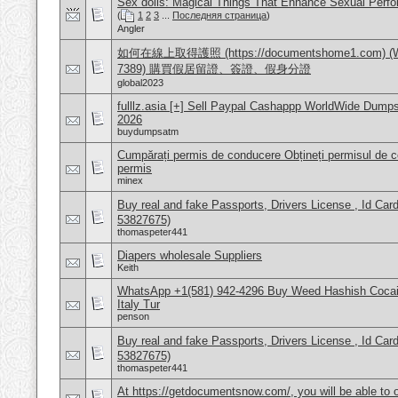
Sex dolls: Magical Things That Enhance Sexual Perf
(
1
2
3
...
Последняя страница
)
Angler
如何在線上取得護照 (https://documentshome1.com) (Wh
7389) 購買假居留證、簽證、假身分證
global2023
fulllz.asia [+] Sell Paypal Cashappp WorldWide Dump
2026
buydumpsatm
Cumpărați permis de conducere Obțineți permisul de 
permis
minex
Buy real and fake Passports, Drivers License , Id
53827675)
thomaspeter441
Diapers wholesale Suppliers
Keith
WhatsApp +1(581) 942-4296 Buy Weed Hashish Cocai
Italy Tur
penson
Buy real and fake Passports, Drivers License , Id
53827675)
thomaspeter441
At https://getdocumentsnow.com/, you will be able to o