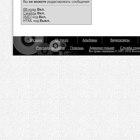
Вы
не можете
редактировать сообщения
BB коды
Вкл.
Смайлы
Вкл.
[IMG]
код
Вкл.
HTML код
Выкл.
Музыка
Dj mixes
Альбомы
Видеоклипы
Реклама на сайте
Помощь
Администрация
Служба под
Все права защищены © 2007-2026 Bisou