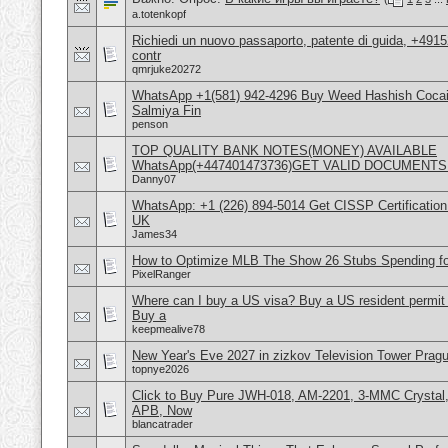
a.totenkopf
Richiedi un nuovo passaporto, patente di guida, +491
contr
qmrjuke20272
WhatsApp +1(581) 942-4296 Buy Weed Hashish Cocain
Salmiya Fin
penson
TOP QUALITY BANK NOTES(MONEY) AVAILABLE
WhatsApp(+447401473736)GET VALID DOCUMENTS
Danny07
WhatsApp: +1 (226) 894-5014​ Get CISSP Certification
UK
James34
How to Optimize MLB The Show 26 Stubs Spending f
PixelRanger
Where can I buy a US visa? Buy a US resident permit
Buy a
keepmealive78
New Year's Eve 2027 in zizkov Television Tower Prag
topnye2026
Click to Buy Pure JWH-018, AM-2201, 3-MMC Crystal
APB, Now
blancatrader