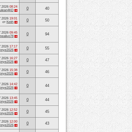
7.2026
08:24
0
40
ulean4KD
7.2026
19:01
0
50
от
Keith
7.2026
09:45
0
94
mealive78
7.2026
17:17
0
55
opnye2026
7.2026
16:27
0
47
opnye2026
7.2026
15:38
0
46
opnye2026
7.2026
14:42
0
44
opnye2026
7.2026
13:45
0
44
opnye2026
7.2026
12:52
0
45
opnye2026
7.2026
12:00
0
43
opnye2026