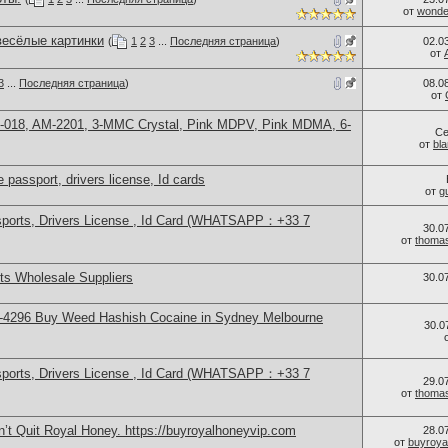
от
wonder
весёлые картинки
(
1
2
3
...
Последняя страница
)
02.0
от
3
...
Последняя страница
)
08.0
от
H-018, AM-2201, 3-MMC Crystal, Pink MDPV, Pink MDMA, 6-
Се
от
bl
 passport, drivers license, Id cards
от
g
sports, Drivers License , Id Card (WHATSAPP：+33 7
30.0
от
thoma
s Wholesale Suppliers
30.0
-4296 Buy Weed Hashish Cocaine in Sydney Melbourne
30.0
sports, Drivers License , Id Card (WHATSAPP：+33 7
29.0
от
thoma
’t Quit Royal Honey. https://buyroyalhoneyvip.com
28.0
от
buyroya