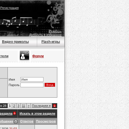
|
Регистрация
Помощь
Добавить в избранное
Видео приколы
Flash-игры
атели
Форум
Имя
Пароль
из 28
1
2
3
11
>
Последняя
»
раздела
Искать в этом разделе
общение
Ответов
Просмотров
7.2026
21:02