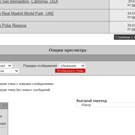
 San Bernardino, California, USA
24.0
от
t
n Real Madrid World Park, UAE
24.0
от
t
n Polar Regions
24.0
от
t
Страница 1 
Опции просмотра
Порядок отображения
рная тема с новыми сообщениями
рная тема без новых сообщений
Быстрый переход
ия
ения