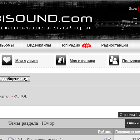
Вход
льбомы
Видеоклипы
Топ Радио
Радиостанции
Моя музыка
Моя страница
Пользов
портал
>
РАЗНОЕ
Страница 1 
Темы раздела
: Юмор
Опции 
Рейтинг
Последнее со
оты.
(
1
2
3
...
Последняя страница
)
23.0