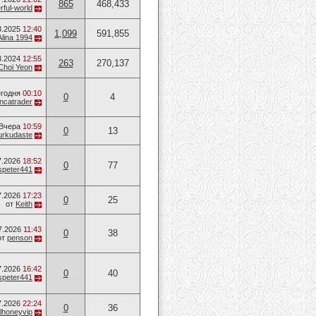
865
468,433
ful-world
3.2025
12:40
1,099
591,855
Alina 1994
8.2024
12:55
263
270,137
Choi Yeon
годня
00:10
0
4
ancatrader
Вчера
10:59
0
13
urkudaste
7.2026
18:52
0
77
speter441
7.2026
17:23
0
25
от
Keith
7.2026
11:43
0
38
от
penson
7.2026
16:42
0
40
speter441
7.2026
22:24
0
36
lhoneyvip