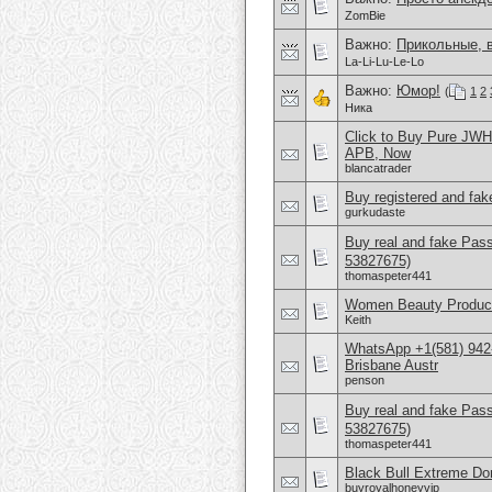
ZomBie
Важно:
Прикольные, 
La-Li-Lu-Le-Lo
Важно:
Юмор!
(
1
2
Ника
Click to Buy Pure JW
APB, Now
blancatrader
Buy registered and fake
gurkudaste
Buy real and fake Pas
53827675)
thomaspeter441
Women Beauty Product
Keith
WhatsApp +1(581) 942
Brisbane Austr
penson
Buy real and fake Pas
53827675)
thomaspeter441
Black Bull Extreme Don
buyroyalhoneyvip