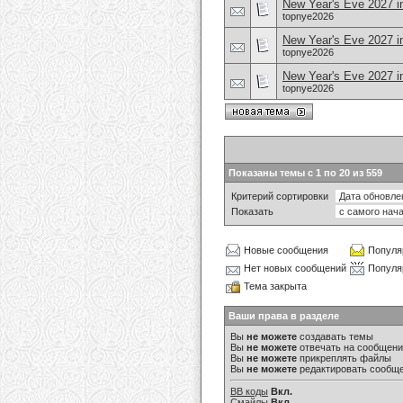
New Year's Eve 2027 in
topnye2026
New Year's Eve 2027 i
topnye2026
New Year's Eve 2027 i
topnye2026
Показаны темы с 1 по 20 из 559
Критерий сортировки
Показать
Новые сообщения
Популя
Нет новых сообщений
Популя
Тема закрыта
Ваши права в разделе
Вы
не можете
создавать темы
Вы
не можете
отвечать на сообщен
Вы
не можете
прикреплять файлы
Вы
не можете
редактировать сообщ
BB коды
Вкл.
Смайлы
Вкл.