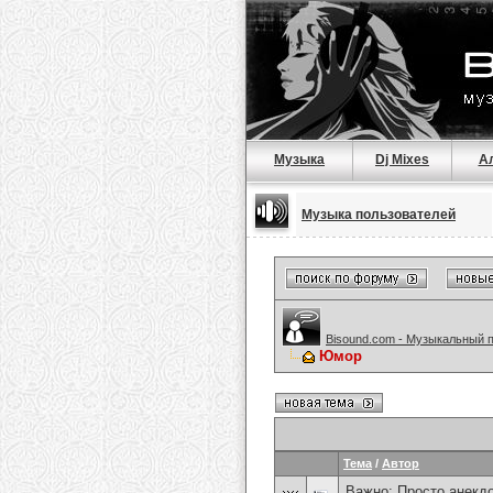
Музыка
Dj Mixes
А
Музыка пользователей
Bisound.com - Музыкальный 
Юмор
Тема
/
Автор
Важно:
Просто анекд