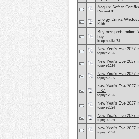
Acquire Safety Certifi
Rulean4KD
Energy Drinks Wholesa
Keith
Buy passports online 
buy
keepmealive78
New Year's Eve 2027 i
topnye2026
New Year's Eve 2027 i
topnye2026
New Year's Eve 2027 i
topnye2026
New Year's Eve 2027 i
USA
topnye2026
New Year's Eve 2027 in
topnye2026
New Year's Eve 2027 i
topnye2026
New Year's Eve 2027 
topnye2026