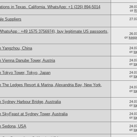
cations in Texas. California. WhatsApp: +1 (226) 894-5014
28.0
от
R
le Suppliers
27.0
(WhatsApp : +49 1575 3756974), buy legitimate US passports,
26.0
от
keep
n Yangzhou, China
24.0
от
t
n Vienna Danube Tower, Austria
24.0
от
t
n Tokyo Tower, Tokyo, Japan
24.0
от
t
n The Ledges Resort & Marina, Alexandria Bay, New York,
24.0
от
t
 Sydney Harbour Bridge, Australia
24.0
от
t
n SkyFeast at Sydney Tower, Australia
24.0
от
t
in Sedona, USA
24.0
от
t