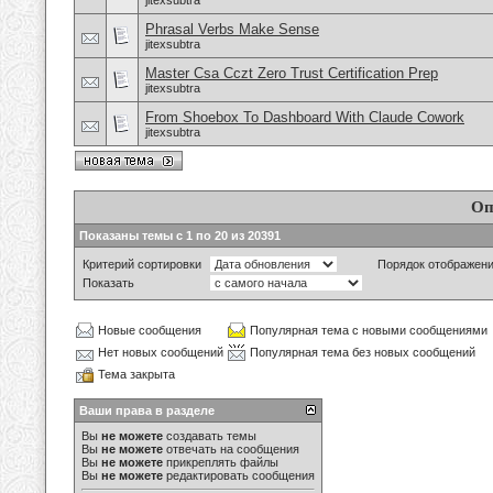
jitexsubtra
Phrasal Verbs Make Sense
jitexsubtra
Master Csa Cczt Zero Trust Certification Prep
jitexsubtra
From Shoebox To Dashboard With Claude Cowork
jitexsubtra
Оп
Показаны темы с 1 по 20 из 20391
Критерий сортировки
Порядок отображен
Показать
Новые сообщения
Популярная тема с новыми сообщениями
Нет новых сообщений
Популярная тема без новых сообщений
Тема закрыта
Ваши права в разделе
Вы
не можете
создавать темы
Вы
не можете
отвечать на сообщения
Вы
не можете
прикреплять файлы
Вы
не можете
редактировать сообщения