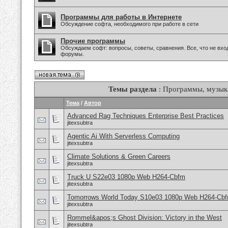
Программы для работы в Интернете
Обсуждение софта, необходимого при работе в сети
Прочие программы
Обсуждаем софт: вопросы, советы, сравнения. Все, что не вх
форумы.
Темы раздела
: Программы, музыка
Тема
/
Автор
Advanced Rag Techniques Enterprise Best Practices
jitexsubtra
Agentic Ai With Serverless Computing
jitexsubtra
Climate Solutions & Green Careers
jitexsubtra
Truck U S22e03 1080p Web H264-Cbfm
jitexsubtra
Tomorrows World Today S10e03 1080p Web H264-Cb
jitexsubtra
Rommel&apos;s Ghost Division: Victory in the West
jitexsubtra