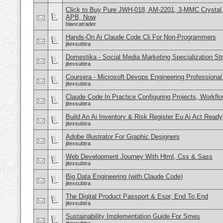
Click to Buy Pure JWH-018, AM-2201, 3-MMC Crystal
APB, Now
blancatrader
Hands-On Ai Claude Code Cli For Non-Programmers
jitexsubtra
Domestika - Social Media Marketing Specialization St
jitexsubtra
Coursera - Microsoft Devops Engineering Professional 
jitexsubtra
Claude Code In Practice Configuring Projects, Workfl
jitexsubtra
Build An Ai Inventory & Risk Register Eu Ai Act Ready
jitexsubtra
Adobe Illustrator For Graphic Designers
jitexsubtra
Web Development Journey With Html, Css & Sass
jitexsubtra
Big Data Engineering (with Claude Code)
jitexsubtra
The Digital Product Passport & Espr, End To End
jitexsubtra
Sustainability Implementation Guide For Smes