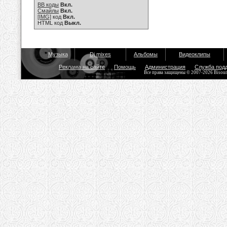
BB коды
Вкл.
Смайлы
Вкл.
[IMG]
код
Вкл.
HTML код
Выкл.
Музыка
Dj mixes
Альбомы
Видеоклипы
Реклама на сайте
Помощь
Администрация
Служба под
Все права защищены © 2007-2026 Bisou