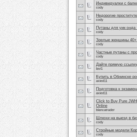
Индивидуалки с балк
cody
Недорогие проститутк
cody
Путаны для уик-энда
cody
Зрелые женщины 40+ 
cody
Частные путаны с пр
cody
Дайте прямую ссылку
lavi1
Купить в Обнинске po
axied11
Подготовка к экзаме
axied11
Click to Buy Pure JW
Online
blancatrader
Шлюхи на выезд в би
cody
Стройные модели Ко
cody