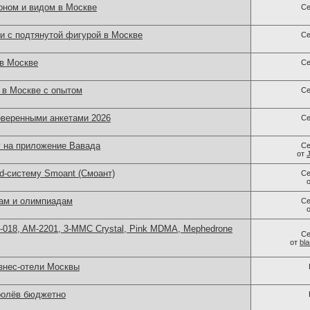
оном и видом в Москве
Се
и с подтянутой фигурой в Москве
Се
 в Москве
Се
в Москве с опытом
Се
оверенными анкетами 2026
Се
 на приложение Вавада
Се
от
d-систему Smoant (Смоант)
Се
нам и олимпиадам
Се
H-018, AM-2201, 3-MMC Crystal, Pink MDMA, Mephedrone
Се
от
bl
знес-отели Москвы
ролёв бюджетно