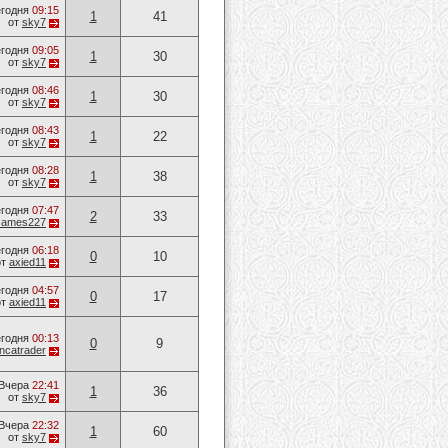
годня
09:15
1
41
от
sky7
годня
09:05
1
30
от
sky7
годня
08:46
1
30
от
sky7
годня
08:43
1
22
от
sky7
годня
08:28
1
38
от
sky7
годня
07:47
2
33
James227
годня
06:18
0
10
от
axied11
годня
04:57
0
17
от
axied11
годня
00:13
0
9
ancatrader
Вчера
22:41
1
36
от
sky7
Вчера
22:32
1
60
от
sky7