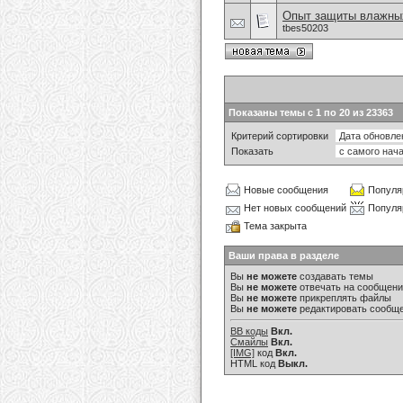
Опыт защиты влажных
tbes50203
Показаны темы с 1 по 20 из 23363
Критерий сортировки
Показать
Новые сообщения
Популя
Нет новых сообщений
Популя
Тема закрыта
Ваши права в разделе
Вы
не можете
создавать темы
Вы
не можете
отвечать на сообщен
Вы
не можете
прикреплять файлы
Вы
не можете
редактировать сообщ
BB коды
Вкл.
Смайлы
Вкл.
[IMG]
код
Вкл.
HTML код
Выкл.