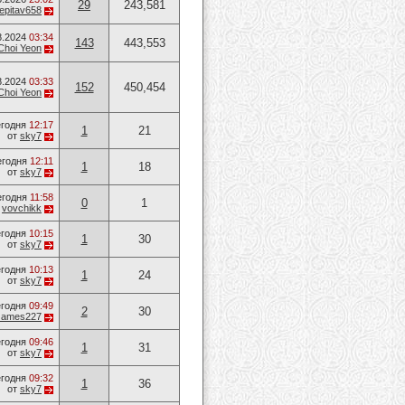
29
243,581
epitav658
8.2024
03:34
143
443,553
Choi Yeon
8.2024
03:33
152
450,454
Choi Yeon
годня
12:17
1
21
от
sky7
егодня
12:11
1
18
от
sky7
егодня
11:58
0
1
т
vovchikk
годня
10:15
1
30
от
sky7
годня
10:13
1
24
от
sky7
годня
09:49
2
30
James227
годня
09:46
1
31
от
sky7
годня
09:32
1
36
от
sky7