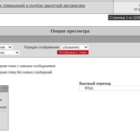
 помещений и подбор защитной автоматики
от
Страница 1 из 116
Опции просмотра
Порядок отображения
рная тема с новыми сообщениями
рная тема без новых сообщений
Быстрый переход
ия
ения