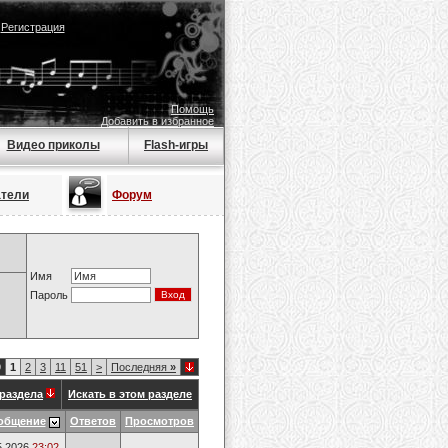
|
Регистрация
Помощь
Добавить в избранное
Видео приколы
Flash-игры
атели
Форум
Имя
Пароль
9
1
2
3
11
51
>
Последняя
»
раздела
Искать в этом разделе
общение
Ответов
Просмотров
5.2026
23:02