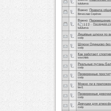
tululueva
Важно:
Правила обще
Вячеслав Серёгин
Важно:
Перемещение 
(
1
2
3
...
Последняя ст
tululueva
Дешёвые шлюхи по вы
cody
Шлюхи Одинцово без 
cody
Как работают спортив
vovchikk
Реальные путаны Бал
cody
Проверенные простит
cody
Можно ли в приложен
lavi1
Проверенные девочки
cody
Девушки для атмосфе
cody