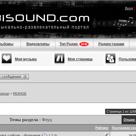
Вход
льбомы
Видеоклипы
Топ Радио
Радиостанции
Моя музыка
Моя страница
Пользов
портал
>
РАЗНОЕ
Страница 1 из 116
Темы раздела
: Флуд
Опции 
Рейтинг
Последнее со
ова сайтов - форумов
(
1
2
3
)
28.0