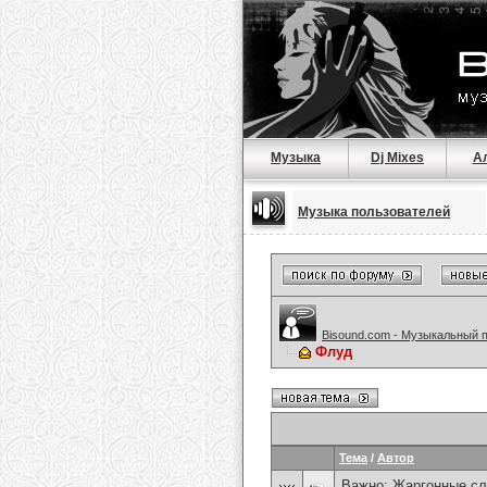
Музыка
Dj Mixes
А
Музыка пользователей
Bisound.com - Музыкальный 
Флуд
Тема
/
Автор
Важно:
Жаргонные сл