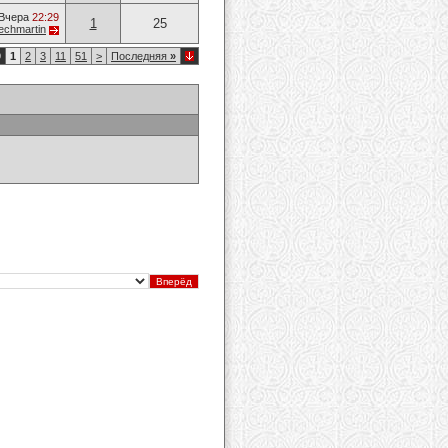
Вчера
22:29
1
25
techmartin
9
1
2
3
11
51
>
Последняя
»