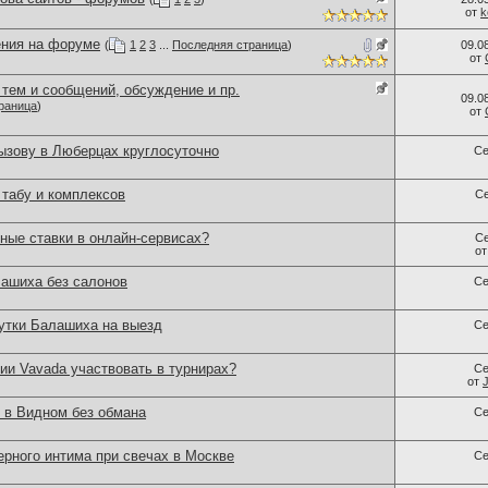
от
k
ния на форуме
(
1
2
3
...
Последняя страница
)
09.0
от
тем и сообщений, обсуждение и пр.
09.0
раница
)
от
зову в Люберцах круглосуточно
Се
табу и комплексов
С
ные ставки в онлайн-сервисах?
С
о
ашиха без салонов
Се
утки Балашиха на выезд
Се
ии Vavada участвовать в турнирах?
Се
от
 в Видном без обмана
Се
рного интима при свечах в Москве
Се