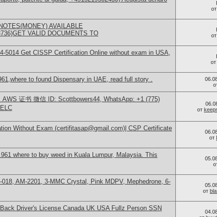
о
NOTES(MONEY) AVAILABLE
73736)GET VALID DOCUMENTS TO
о
-5014​ Get CISSP Certification Online without exam in USA,
о
1,where to found Dispensary in UAE, read full story .
06.0
о
S 证书 微信 ID: Scottbowers44, WhatsApp: +1 (775)
06.0
ELC
от
keep
tion Without Exam (certifitasap@gmail.com)| CSP Certificate
06.0
от
961 where to buy weed in Kuala Lumpur, Malaysia. This
05.0
о
H-018, AM-2201, 3-MMC Crystal, Pink MDPV, Mephedrone, 6-
05.0
от
bl
nt+Back Driver's License Canada UK USA Fullz Person SSN
04.0