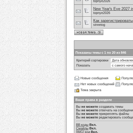
topnye2026
New Year's Eve 2027 i
topnye2026
Как зарегистрировать
streetog
Показаны темы с 1 по 20 из 846
Критерий сортировки
Показать
Новые сообщения
Популя
Нет новых сообщений
Популя
Тема закрыта
Ваши права в разделе
Вы
не можете
создавать темы
Вы
не можете
отвечать на сообщен
Вы
не можете
прикреплять файлы
Вы
не можете
редактировать сообщ
BB коды
Вкл.
Смайлы
Вкл.
[IMG]
код
Вкл.