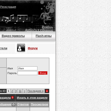
|
Регистрация
Помощь
Добавить в избранное
Видео приколы
Flash-игры
атели
Форум
Имя
Пароль
из 43
1
2
3
11
>
Последняя
»
раздела
Искать в этом разделе
общение
Ответов
Просмотров