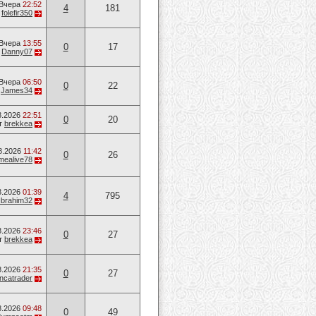
Вчера
22:52
4
181
т
folefir350
Вчера
13:55
0
17
т
Danny07
Вчера
06:50
0
22
т
James34
8.2026
22:51
0
20
т
brekkea
8.2026
11:42
0
26
mealive78
8.2026
01:39
4
795
Ibrahim32
8.2026
23:46
0
27
т
brekkea
8.2026
21:35
0
27
ancatrader
8.2026
09:48
0
49