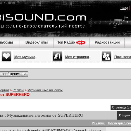
Вход
льбомы
Видеоклипы
Топ Радио
Радиостанции
Моя музыка
Моя страница
Пользов
портал
>
Релизы
>
Музыкальные альбомы
 от SUPERHERO
Страница 1 
ла
: Музыкальные альбомы от SUPERHERO
Опции 
Рейтинг
Последнее со
aporto, patente di guida, +4915219502430) Acquista denaro