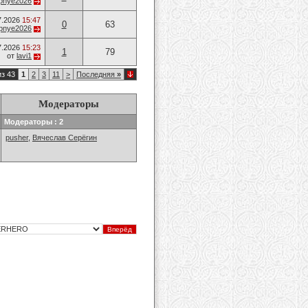
opnye2026
7.2026
15:47
0
63
opnye2026
7.2026
15:23
1
79
от
lavi1
из 43
1
2
3
11
>
Последняя
»
Модераторы
Модераторы : 2
pusher
,
Вячеслав Серёгин