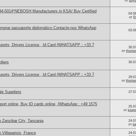
от
buy
94-5014*NEBOSH Manufacturers in KSA/ Buy Certified
04.0
от
R
mprar passaporte diplomático Contacte-nos WhatsApp
03.0
sports, Drivers License , Id Card (WHATSAPP：+33 7
30.0
от
thoma
liers
30.0
sports, Drivers License , Id Card (WHATSAPP：+33 7
29.0
от
thoma
le Suppliers
27.0
port online, Buy ID cards online, (WhatsApp : +49 1575
25.0
от
keep
 Zanzibar City, Tanzania
24.0
от
t
 Villeparisis, France
24.0