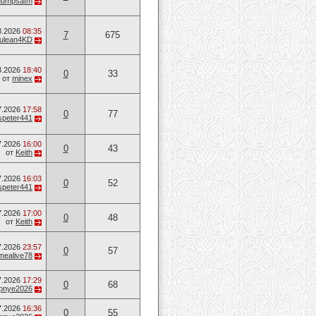
dumpsatm
8.2026
08:35
7
675
ulean4KD
8.2026
18:40
0
33
от
minex
7.2026
17:58
0
77
speter441
7.2026
16:00
0
43
от
Keith
7.2026
16:03
0
52
speter441
7.2026
17:00
0
48
от
Keith
7.2026
23:57
0
57
mealive78
7.2026
17:29
0
68
opnye2026
7.2026
16:36
0
55