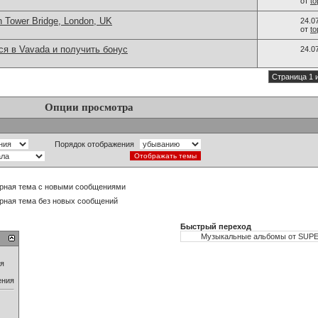
от
t
n Tower Bridge, London, UK
24.0
от
t
ся в Vavada и получить бонус
24.0
Страница 1 
Опции просмотра
Порядок отображения
рная тема с новыми сообщениями
рная тема без новых сообщений
Быстрый переход
ия
ения