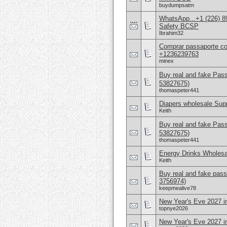
buydumpsatm
WhatsApp...+1 (226) 8
Safety BCSP
Ibrahim32
Comprar passaporte co
+1236239763
minex
Buy real and fake Pas
53827675)
thomaspeter441
Diapers wholesale Supp
Keith
Buy real and fake Pas
53827675)
thomaspeter441
Energy Drinks Wholesa
Keith
Buy real and fake pass
3756974)
keepmealive78
New Year's Eve 2027 in
topnye2026
New Year's Eve 2027 in