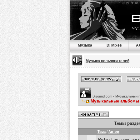
Музыка
Dj Mixes
А
Музыка пользователей
Bisound.com - Музыкальный 
Музыкальные альбомы
Темы разде
Тема
/
Автор
Richiedi un nuovo pass