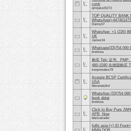
contr
qmrjuke20272
TOP QUALITY BANK 
WhatsApp(+4474014
Danny07
WhatsApp: +1 (226) 894
UK
James34
Whatsapp(33)754.090.96
brekkea
购买 Telc 证书、PMP、AW
480-1590 在德国购买 T
keepmealive78
Acquire BCSP Certifica
USA
Meranda2kd
WhatsApp (33)754.090.
book detai
brekkea
Click to Buy Pure JW
APB, Now
blancatrader
fulllz.asia [+] ID Fro
MMN DOB