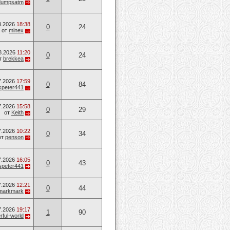
dumpsatm
8.2026
18:38
0
24
от
minex
8.2026
11:20
0
24
т
brekkea
7.2026
17:59
0
84
speter441
7.2026
15:58
0
29
от
Keith
7.2026
10:22
0
34
от
penson
7.2026
16:05
0
43
speter441
7.2026
12:21
0
44
markmark
7.2026
19:17
1
90
ful-world