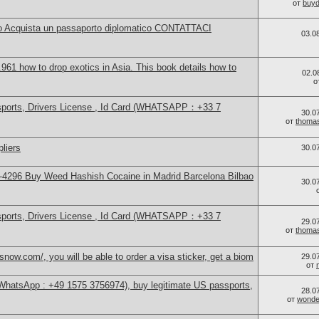
от
buy
o Acquista un passaporto diplomatico CONTATTACI
03.0
61 how to drop exotics in Asia. This book details how to
02.0
о
sports, Drivers License , Id Card (WHATSAPP：+33 7
30.0
от
thoma
liers
30.0
4296 Buy Weed Hashish Cocaine in Madrid Barcelona Bilbao
30.0
sports, Drivers License , Id Card (WHATSAPP：+33 7
29.0
от
thoma
now.com/, you will be able to order a visa sticker, get a biom
29.0
от
(WhatsApp : +49 1575 3756974), buy legitimate US passports,
28.0
от
wonder