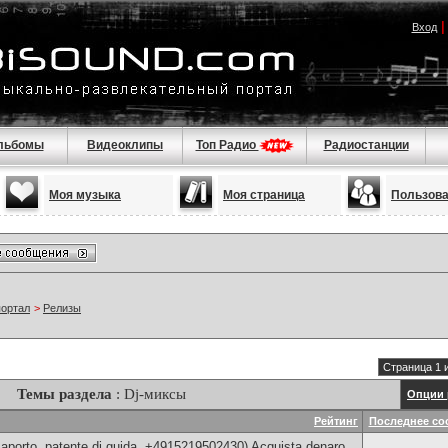
Вход
льбомы
Видеоклипы
Топ Радио
Радиостанции
Моя музыка
Моя страница
Пользов
портал
>
Релизы
Страница 1 
Темы раздела
: Dj-миксы
Опции 
Рейтинг
Последнее со
aporto, patente di guida, +4915219502430) Acquista denaro