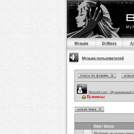
Музыка
Dj Mixes
А
Музыка пользователей
Bisound.com - Музыкальный 
Dj-миксы
Тема
/
Автор
Richiedi un nuovo pass