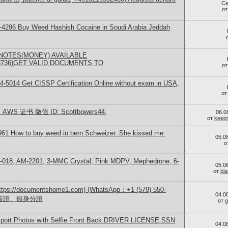
Се
о
-4296 Buy Weed Hashish Cocaine in Soudi Arabia Jeddah
NOTES(MONEY) AVAILABLE
73736)GET VALID DOCUMENTS TO
о
-5014​ Get CISSP Certification Online without exam in USA,
о
WS 证书 微信 ID: Scottbowers44,
06.0
от
keep
61 How to buy weed in bern Schweizer. She kissed me.
05.0
о
H-018, AM-2201, 3-MMC Crystal, Pink MDPV, Mephedrone, 6-
05.0
от
bl
/documentshome1.com) (WhatsApp：+1 (579) 550-
04.0
、簽證、假身分證
от
g
Passport Photos with Selfie Front Back DRIVER LICENSE SSN
04.0