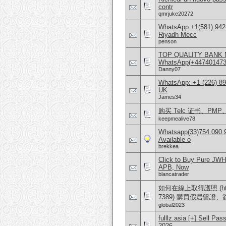
contr
qmrjuke20272
WhatsApp +1(581) 942
Riyadh Mecc
penson
TOP QUALITY BANK 
WhatsApp(+4474014
Danny07
WhatsApp: +1 (226) 894
UK
James34
购买 Telc 证书、PMP、A
keepmealive78
Whatsapp(33)754.090.9
Available o
brekkea
Click to Buy Pure JW
APB, Now
blancatrader
如何在線上取得護照 (https:/
7389) 購買假居留證
global2023
fulllz.asia [+] Sell 
2026