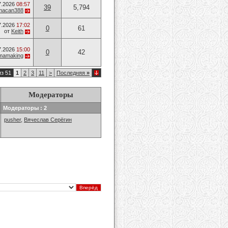
7.2026
08:57
39
5,794
_macan388
7.2026
17:02
0
61
от
Keith
7.2026
15:00
0
42
mamaking
из 51
1
2
3
11
>
Последняя
»
Модераторы
Модераторы : 2
pusher
,
Вячеслав Серёгин