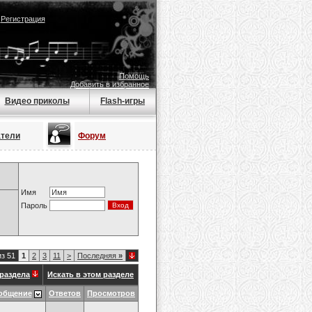
|
Регистрация
Помощь
Добавить в избранное
Видео приколы
Flash-игры
атели
Форум
Имя
Пароль
из 51
1
2
3
11
>
Последняя
»
раздела
Искать в этом разделе
общение
Ответов
Просмотров