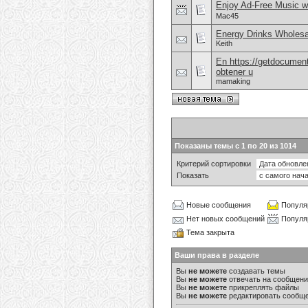
Enjoy Ad-Free Music w
Mac45
Energy Drinks Wholesa
Keith
En https://getdocument
obtener u
mamaking
Показаны темы с 1 по 20 из 1014
Критерий сортировки
Показать
Новые сообщения
Популя
Нет новых сообщений
Популя
Тема закрыта
Ваши права в разделе
Вы
не можете
создавать темы
Вы
не можете
отвечать на сообщен
Вы
не можете
прикреплять файлы
Вы
не можете
редактировать сообщ