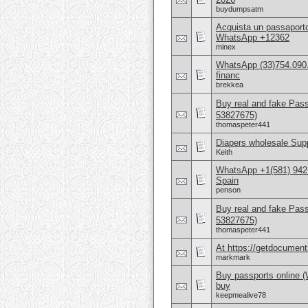
buydumpsatm
Acquista un passaport
WhatsApp +12362
minex
WhatsApp (33)754.090.9
financ
brekkea
Buy real and fake Pas
53827675)
thomaspeter441
Diapers wholesale Supp
Keith
WhatsApp +1(581) 942-
Spain
penson
Buy real and fake Pas
53827675)
thomaspeter441
At https://getdocuments
markmark
Buy passports online 
buy
keepmealive78