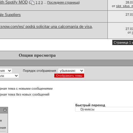
ith Spotify MOD
(
1
2
3
...
Последняя страница
)
28.0
от
slot_situs
le Suppliers
27.0
snow.com/es/ podrá solicitar una calcomanía de visa,
27.0
от
Страница 1 
Опции просмотра
Порядок отображения
рная тема с новыми сообщениями
рная тема без новых сообщений
Быстрый переход
ия
ения