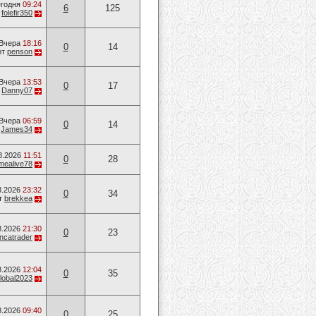
годня
09:24
6
125
т
folefir350
Вчера
18:16
0
14
от
penson
Вчера
13:53
0
17
т
Danny07
Вчера
06:59
0
14
т
James34
8.2026
11:51
0
28
mealive78
8.2026
23:32
0
34
т
brekkea
8.2026
21:30
0
23
ancatrader
8.2026
12:04
0
35
lobal2023
8.2026
09:40
0
25