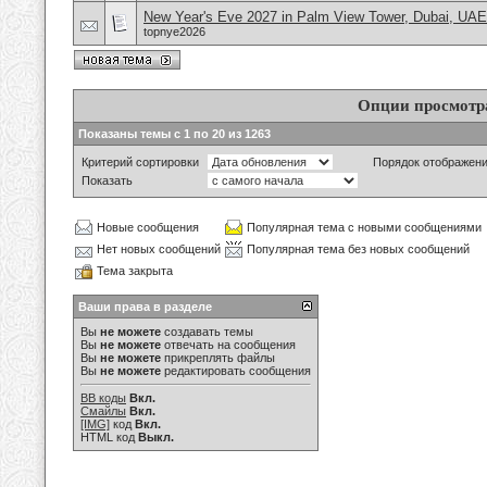
New Year's Eve 2027 in Palm View Tower, Dubai, UAE
topnye2026
Опции просмотр
Показаны темы с 1 по 20 из 1263
Критерий сортировки
Порядок отображен
Показать
Новые сообщения
Популярная тема с новыми сообщениями
Нет новых сообщений
Популярная тема без новых сообщений
Тема закрыта
Ваши права в разделе
Вы
не можете
создавать темы
Вы
не можете
отвечать на сообщения
Вы
не можете
прикреплять файлы
Вы
не можете
редактировать сообщения
BB коды
Вкл.
Смайлы
Вкл.
[IMG]
код
Вкл.
HTML код
Выкл.