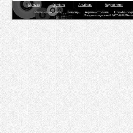
Музыка
Dj mixes
Альбомы
Видеоклипы
Реклама на сайте
Помощь
Администрация
Служба под
Все права защищены © 2007-2026 Bisou