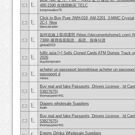
480-1590 在德国购买 TELC
keepmealive78
Click to Buy Pure JWH-018, AM-2201, 3-MMC Crysta
2C-I, Now
blancatrader
如何在線上取得護照 (https://documentshome1.com) (Wh
7389) 購買假居留證、簽證、假身分證
global2023
fulllz.asia [+] Sells Cloned Cards ATM Dumps Track 
2026
buydumpsatm
acheter un passeport biométrique acheter un passeport
passeport d
minex
Buy real and fake Passports, Drivers License , Id
53827675)
thomaspeter441
Diapers wholesale Suppliers
Keith
Buy real and fake Passports, Drivers License , Id
53827675)
thomaspeter441
Energy Drinks Wholesale Suppliers