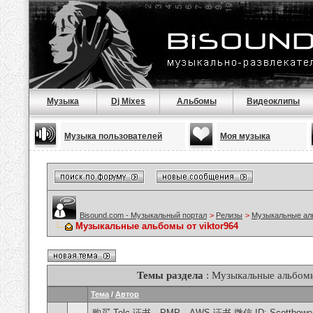
Музыка
Dj Mixes
Альбомы
Видеоклипы
Музыка пользователей
Моя музыка
Bisound.com - Музыкальный портал
>
Релизы
>
Музыкальные а
Музыкальные альбомы от viktor964
Темы раздела
: Музыкальные альбомы
Тема
/
Автор
购买 Telc 证书、PMP、AWS 证书 微信 ID: Scottbowers44