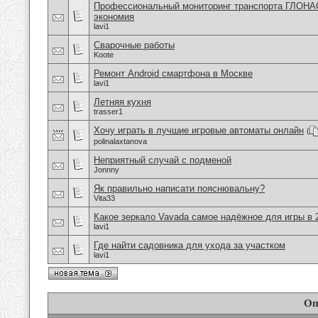
Профессиональный мониторинг транспорта ГЛОНА
экономия
lavi1
Сварочные работы
Koote
Ремонт Android смартфона в Москве
lavi1
Летняя кухня
trasser1
Хочу играть в лучшие игровые автоматы онлайн
(
polinalaxtanova
Неприятный случай с подменой
Jonnny
Як правильно написати пояснювальну?
Vita33
Какое зеркало Vavada самое надёжное для игры в 
lavi1
Где найти садовника для ухода за участком
lavi1
Оп