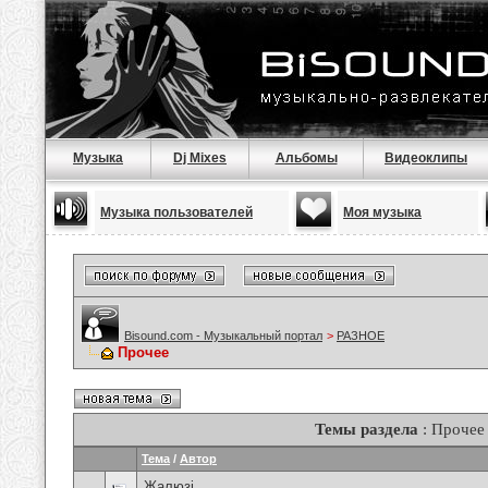
Музыка
Dj Mixes
Альбомы
Видеоклипы
Музыка пользователей
Моя музыка
Bisound.com - Музыкальный портал
>
РАЗНОЕ
Прочее
Темы раздела
: Прочее
Тема
/
Автор
Жалюзі