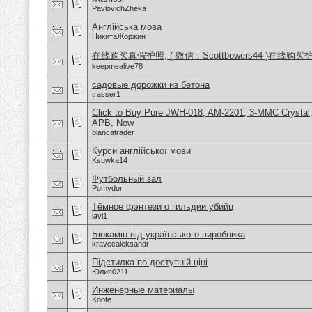
PavlovichZheka
Англійська мова
НикитаЖоржин
在线购买真假护照, ( 微信：Scottbowers44 )在线购
keepmealive78
садовые дорожки из бетона
trasser1
Click to Buy Pure JWH-018, AM-2201, 3-MMC Crystal
APB, Now
blancatrader
Курси англійської мови
Ksuwka14
Футбольный зал
Pomydor
Тёмное фэнтези о гильдии убийц
lavi1
Біокамін від українського виробника
kravecaleksandr
Підстилка по доступній ціні
Юлия0211
Инженерные материалы
Koote