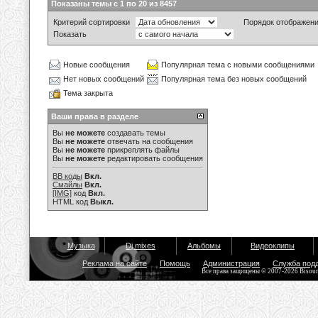
Показаны темы с 1 по 20 из 8457
Критерий сортировки
Порядок отображен
Показать
Новые сообщения
Популярная тема с новыми сообщениями
Нет новых сообщений
Популярная тема без новых сообщений
Тема закрыта
Ваши права в разделе
Вы
не можете
создавать темы
Вы
не можете
отвечать на сообщения
Вы
не можете
прикреплять файлы
Вы
не можете
редактировать сообщения
BB коды
Вкл.
Смайлы
Вкл.
[IMG]
код
Вкл.
HTML код
Выкл.
Музыка
Dj mixes
Альбомы
Видеоклипы
Реклама на сайте
Помощь
Администрация
Служба под
Все права защищены © 2007-2026 Bisou