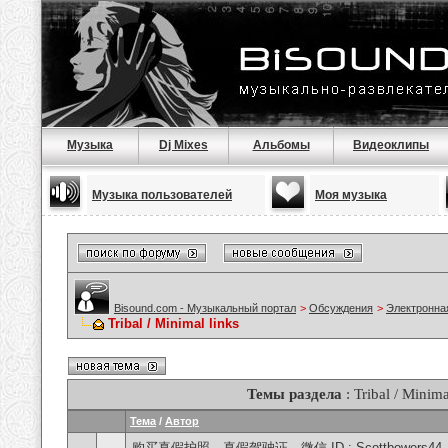
Музыка
Dj Mixes
Альбомы
Видеоклипы
Музыка пользователей
Моя музыка
Bisound.com - Музыкальный портал
>
Обсуждения
>
Электронна
Tribal / Minimal links
Темы раздела
: Tribal / Minima
Тема
/
Автор
购买真假护照、真假驾驶证，微信 ID : Scottbowers44, What