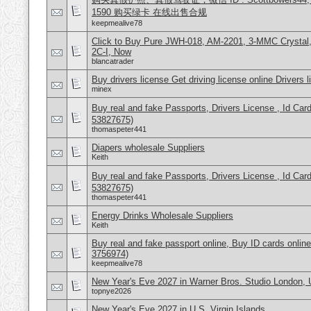
1590 购买绿卡 在线出售合规
keepmealive78
Click to Buy Pure JWH-018, AM-2201, 3-MMC Crysta
2C-I, Now
blancatrader
Buy drivers license Get driving license online Drivers 
minex
Buy real and fake Passports, Drivers License , Id
53827675)
thomaspeter441
Diapers wholesale Suppliers
Keith
Buy real and fake Passports, Drivers License , Id
53827675)
thomaspeter441
Energy Drinks Wholesale Suppliers
Keith
Buy real and fake passport online, Buy ID cards onli
3756974)
keepmealive78
New Year's Eve 2027 in Warner Bros. Studio London,
topnye2026
New Year's Eve 2027 in U.S. Virgin Islands