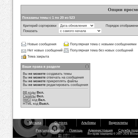
Опции просм
Показаны темы с 1 по 20 из 523
Критерий сортировки
Порядок отображен
Показать
Новые сообщения
Популярная тема с новыми сообщениями
Нет новых сообщений
Популярная тема без новых сообщений
Тема закрыта
Ваши права в разделе
Вы
не можете
создавать темы
Вы
не можете
отвечать на сообщения
Вы
не можете
прикреплять файлы
Вы
не можете
редактировать сообщения
BB коды
Вкл.
Смайлы
Вкл.
[IMG]
код
Вкл.
HTML код
Выкл.
Музыка
Dj mixes
Альбомы
Видеоклипы
Реклама на сайте
Помощь
Администрация
Служба под
Все права защищены © 2007-2026 Bisou