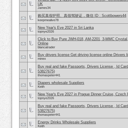
UK
James34
购买真假护照、真假驾驶证，微信 ID : Scottbowers44
keepmealive78
New Year's Eve 2027 in Sri Lanka
topnye2026
Click to Buy Pure JWH-018, AM-2201, 3-MMC Crysta
Online
blancatrader
Buy drivers license Get driving license online Drivers 
minex
Buy real and fake Passports, Drivers License , Id
53827675)
thomaspeter441
Diapers wholesale Suppliers
Keith
New Year's Eve 2027 in Prague Dinner Cruise, Czech 
topnye2026
Buy real and fake Passports, Drivers License , Id
53827675)
thomaspeter441
Energy Drinks Wholesale Suppliers
Keith