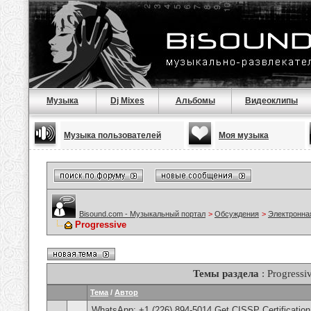
Музыка
Dj Mixes
Альбомы
Видеоклипы
Музыка пользователей
Моя музыка
Bisound.com - Музыкальный портал
>
Обсуждения
>
Электронна
Progressive
Темы раздела
: Progressi
Тема
/
Автор
WhatsApp: +1 (226) 894-5014​ Get CISSP Certification