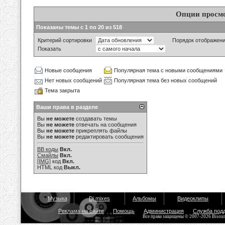
Опции просм
Показаны темы с 1 по 20 из 518
Критерий сортировки
Порядок отображен
Показать
Новые сообщения
Популярная тема с новыми сообщениями
Нет новых сообщений
Популярная тема без новых сообщений
Тема закрыта
Ваши права в разделе
Вы
не можете
создавать темы
Вы
не можете
отвечать на сообщения
Вы
не можете
прикреплять файлы
Вы
не можете
редактировать сообщения
BB коды
Вкл.
Смайлы
Вкл.
[IMG]
код
Вкл.
HTML код
Выкл.
Музыка
Dj mixes
Альбомы
Видеоклипы
Реклама на сайте
Помощь
Администрация
Служба под
Все права защищены © 2007-2026 Bisou