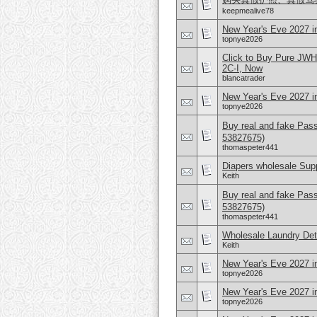
keepmealive78
New Year's Eve 2027 
topnye2026
Click to Buy Pure JW
2C-I, Now
blancatrader
New Year's Eve 2027 in
topnye2026
Buy real and fake Pas
53827675)
thomaspeter441
Diapers wholesale Supp
Keith
Buy real and fake Pas
53827675)
thomaspeter441
Wholesale Laundry Det
Keith
New Year's Eve 2027 in
topnye2026
New Year's Eve 2027 in
topnye2026