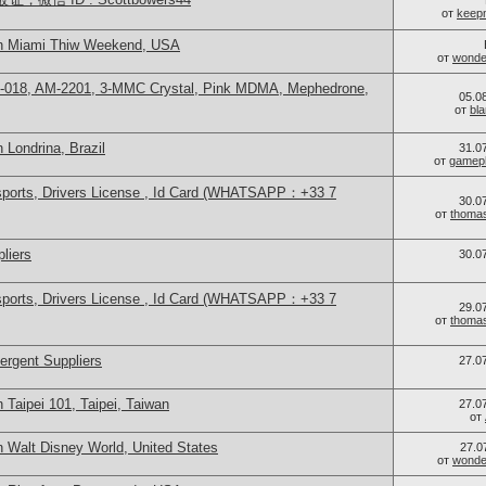
от
keep
in Miami Thiw Weekend, USA
от
wonder
H-018, AM-2201, 3-MMC Crystal, Pink MDMA, Mephedrone,
05.0
от
bl
 Londrina, Brazil
31.0
от
gamep
sports, Drivers License , Id Card (WHATSAPP：+33 7
30.0
от
thoma
liers
30.0
sports, Drivers License , Id Card (WHATSAPP：+33 7
29.0
от
thoma
ergent Suppliers
27.0
 Taipei 101, Taipei, Taiwan
27.0
от
 Walt Disney World, United States
27.0
от
wonder