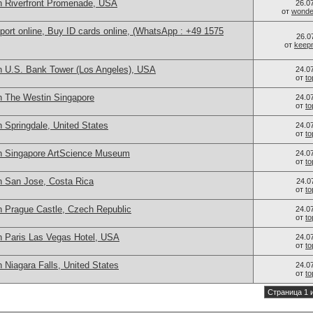
n Riverfront Promenade, USA
26.0
от
wonder
port online, Buy ID cards online, (WhatsApp : +49 1575
26.0
от
keep
n U.S. Bank Tower (Los Angeles), USA
24.0
от
t
n The Westin Singapore
24.0
от
t
 Springdale, United States
24.0
от
t
in Singapore ArtScience Museum
24.0
от
t
n San Jose, Costa Rica
24.0
от
t
n Prague Castle, Czech Republic
24.0
от
t
n Paris Las Vegas Hotel, USA
24.0
от
t
 Niagara Falls, United States
24.0
от
t
Страница 1 