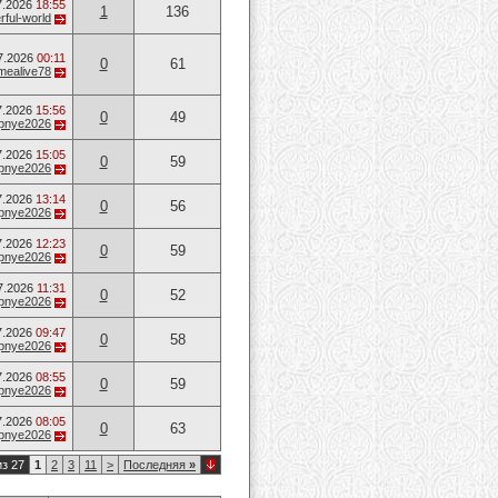
7.2026
18:55
1
136
ful-world
7.2026
00:11
0
61
mealive78
7.2026
15:56
0
49
opnye2026
7.2026
15:05
0
59
opnye2026
7.2026
13:14
0
56
opnye2026
7.2026
12:23
0
59
opnye2026
7.2026
11:31
0
52
opnye2026
7.2026
09:47
0
58
opnye2026
7.2026
08:55
0
59
opnye2026
7.2026
08:05
0
63
opnye2026
из 27
1
2
3
11
>
Последняя
»