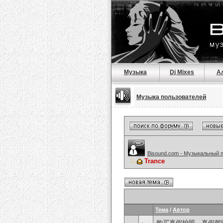
Музыка
Dj Mixes
А
Музыка пользователей
Bisound.com - Музыкальный 
Trance
Тема
/
Автор
购买真假护照、真假驾驶证，微