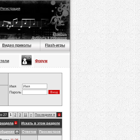
|
Регистрация
Помощь
Добавить в избранное
Видео приколы
Flash-игры
атели
Форум
Имя
Пароль
из 27
1
2
3
11
>
Последняя
»
раздела
Искать в этом разделе
общение
Ответов
Просмотров