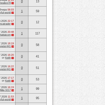
Вчера
11:26
0
13
mealive78
Вчера
06:03
1
59
ful-world
8.2026
22:17
0
12
ancatrader
7.2026
20:48
1
117
hattaicom
7.2026
18:19
0
58
speter441
7.2026
16:20
0
41
от
Keith
7.2026
16:22
0
51
speter441
7.2026
17:17
0
53
от
Keith
7.2026
16:19
1
99
Allia-3217
7.2026
11:53
1
95
ful-world