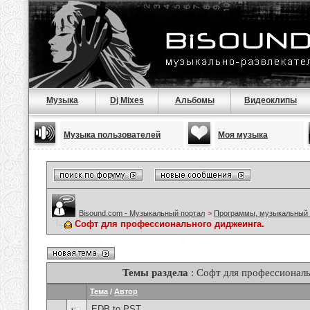
Музыка
Dj Mixes
Альбомы
Видеоклипы
Музыка пользователей
Моя музыка
Bisound.com - Музыкальный портал
>
Программы, музыкальный 
Софт для профессионального диджеинга.
Темы раздела
: Софт для профессиональ
Тема
/
Автор
EDB to PST