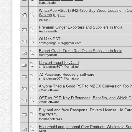
blancatrader
WhatsApp +1(581) 942-4296 Buy Weed Cocaine in Qa
Wakrah
(
1
2
)
penson
Premium Ginger Exporters and Suppliers in India
Audreysmith
OLM to PST
smithgeorge3074@gmail.com
Export-Grade Fresh Red Onion Suppliers in India
Audreysmith
Convert Excel to vCard
smithgeorge3074@gmail.com
7Z Password Recovery software
smithgeorge3074@gmail.com
Anyone Tried a Good PST to MBOX Conversion Tool?
vMailSoftware
OST vs PST: Key Differences, Benefits, and Which 
vMailSoftware
Buy real and fake Passports, Drivers License , Id
53827675)
thomaspeter441
Household and personal Care Products Wholesale Sup
Keith