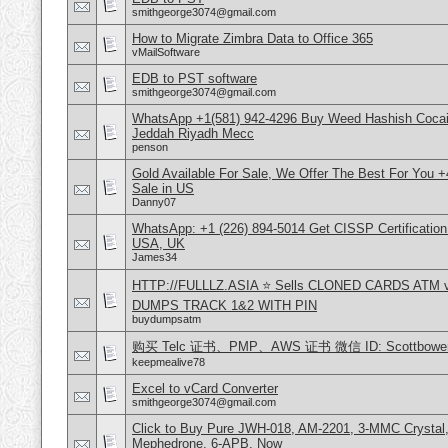
smithgeorge3074@gmail.com
How to Migrate Zimbra Data to Office 365
vMailSoftware
EDB to PST software
smithgeorge3074@gmail.com
WhatsApp +1(581) 942-4296 Buy Weed Hashish Cocain
Jeddah Riyadh Mecc
penson
Gold Available For Sale, We Offer The Best For You 
Sale in US
Danny07
WhatsApp: +1 (226) 894-5014​ Get CISSP Certification
USA, UK
James34
HTTP://FULLLZ.ASIA ⭐️ Sells CLONED CARDS ATM v
DUMPS TRACK 1&2 WITH PIN
buydumpsatm
购买 Telc 证书、PMP、AWS 证书 微信 ID: Scottbower
keepmealive78
Excel to vCard Converter
smithgeorge3074@gmail.com
Click to Buy Pure JWH-018, AM-2201, 3-MMC Crystal
Mephedrone, 6-APB, Now