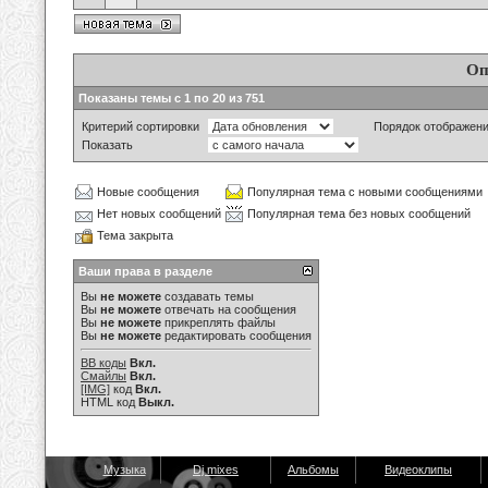
Оп
Показаны темы с 1 по 20 из 751
Критерий сортировки
Порядок отображен
Показать
Новые сообщения
Популярная тема с новыми сообщениями
Нет новых сообщений
Популярная тема без новых сообщений
Тема закрыта
Ваши права в разделе
Вы
не можете
создавать темы
Вы
не можете
отвечать на сообщения
Вы
не можете
прикреплять файлы
Вы
не можете
редактировать сообщения
BB коды
Вкл.
Смайлы
Вкл.
[IMG]
код
Вкл.
HTML код
Выкл.
Музыка
Dj mixes
Альбомы
Видеоклипы