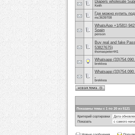
Diapers wholesale Supp
Keith
Где можно купить по
mc3639708
WhatsApp +1(581) 942-
Spain
penson
Buy real and fake Pas
53827675)
thomaspeter441
Whatsapp (33)754.090.9
brekkea
Whatsapp:(33)754.090.9
.
brekkea
Показаны темы с 1 по 20 из 5121
Критерий сортировки
Показать
Новые сообщения
Популя