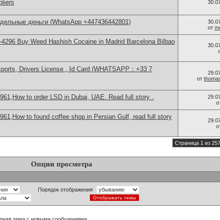
liers
30.0
ддельные деньги (WhatsApp +447436442801)
30.0
от
m
4296 Buy Weed Hashish Cocaine in Madrid Barcelona Bilbao
30.0
sports, Drivers License , Id Card (WHATSAPP：+33 7
29.0
от
thoma
61,How to order LSD in Dubai, UAE. Read full story .
29.0
о
61,How to found coffee shop in Persian Gulf, read full story
29.0
о
Страница 1 из 25
Опции просмотра
Порядок отображения
рная тема с новыми сообщениями