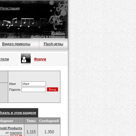
|
Регистрация
Помощь
Добавить в избранное
Видео приколы
Flash-игры
атели
Форум
Имя
Пароль
Искать в этом разделе
общение
Темы
Сообщений
hold Products
1,115
1,350
от
mannick