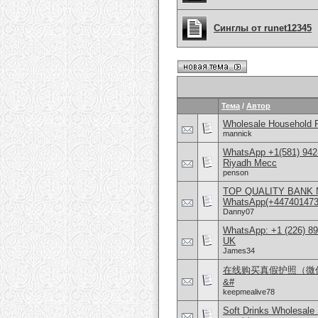
Синглы от runet12345
Тема
/
Автор
Wholesale Household 
mannick
WhatsApp +1(581) 942
Riyadh Mecc
penson
TOP QUALITY BANK 
WhatsApp(+4474014
Danny07
WhatsApp: +1 (226) 894
UK
James34
在线购买真假护照（微信 
&#
keepmealive78
Soft Drinks Wholesale 