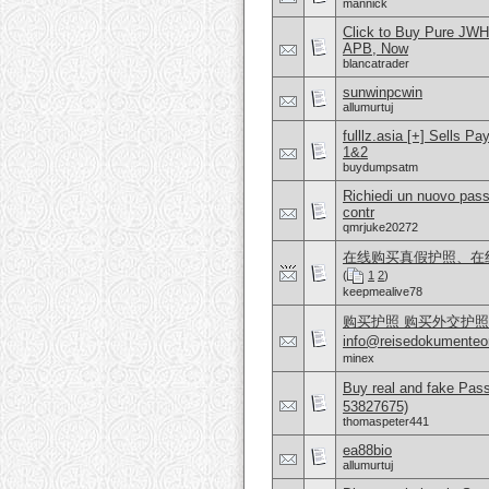
mannick
Click to Buy Pure JW
APB, Now
blancatrader
sunwinpcwin
allumurtuj
fulllz.asia [+] Sells 
1&2
buydumpsatm
Richiedi un nuovo pass
contr
qmrjuke20272
在线购买真假护照、在线购
(
1
2
)
keepmealive78
购买护照 购买外交护照 联系
info@reisedokument
minex
Buy real and fake Pas
53827675)
thomaspeter441
ea88bio
allumurtuj