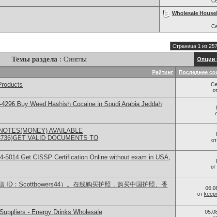
С
Wholesale House
С
Страница 1 из 25
Темы раздела
: Синглы
Опции 
Рейтинг
Последнее со
Products
Се
о
-4296 Buy Weed Hashish Cocaine in Soudi Arabia Jeddah
NOTES(MONEY) AVAILABLE
73736)GET VALID DOCUMENTS TO
о
-5014​ Get CISSP Certification Online without exam in USA,
о
ID：Scottbowers44）。在线购买护照，购买中国护照、香
06.0
от
keep
Suppliers - Energy Drinks Wholesale
05.0