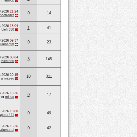
т
mannick
8.2026
21:24
0
14
ancatrader
8.2026
18:04
1
41
т
folefir350
8.2026
09:37
0
23
dumpsatm
8.2026
00:04
3
145
т
folefir350
8.2026
20:15
10
311
т
jsimitseo
8.2026
18:36
0
17
от
minex
7.2026
18:00
0
49
speter441
7.2026
16:36
0
42
allumurtuj