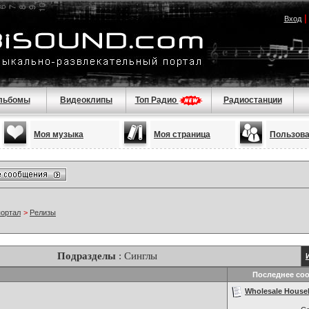
Вход
льбомы
Видеоклипы
Топ Радио
Радиостанции
Моя музыка
Моя страница
Пользов
портал
>
Релизы
Подразделы
: Синглы
Последнее со
Wholesale House