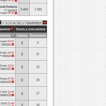
егодня
03:32
hold Products
3,464
7,091
от
mannick
егодня
03:32
7
1
2
3
11
51
>
Последняя
»
раздела
Искать в этом разделе
общение
Ответов
Просмотров
годня
03:31
0
4
т
mannick
Вчера
18:16
0
11
от
penson
Вчера
13:51
0
12
т
Danny07
Вчера
07:06
0
16
т
James34
8.2026
11:44
0
17
mealive78
8.2026
21:48
0
16