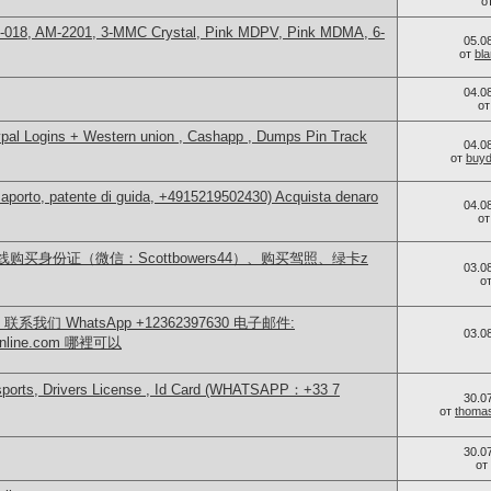
о
H-018, AM-2201, 3-MMC Crystal, Pink MDPV, Pink MDMA, 6-
05.0
от
bl
04.0
о
Paypal Logins + Western union , Cashapp , Dumps Pin Track
04.0
от
buy
aporto, patente di guida, +4915219502430) Acquista denaro
04.0
о
买身份证（微信：Scottbowers44）、购买驾照、绿卡z
03.0
о
我们 WhatsApp +12362397630 电子邮件:
03.0
eonline.com 哪裡可以
sports, Drivers License , Id Card (WHATSAPP：+33 7
30.0
от
thoma
30.0
от