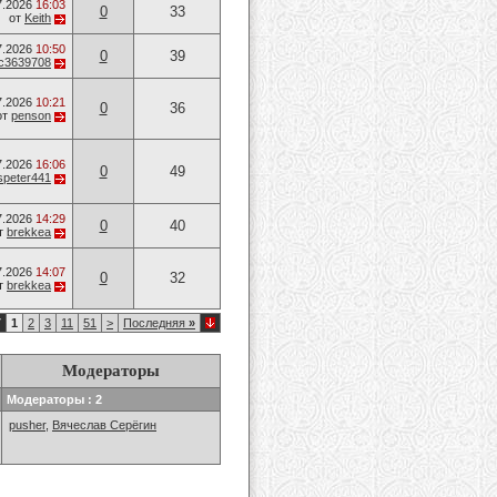
7.2026
16:03
0
33
от
Keith
7.2026
10:50
0
39
c3639708
7.2026
10:21
0
36
от
penson
7.2026
16:06
0
49
speter441
7.2026
14:29
0
40
т
brekkea
7.2026
14:07
0
32
т
brekkea
7
1
2
3
11
51
>
Последняя
»
Модераторы
Модераторы : 2
pusher
,
Вячеслав Серёгин