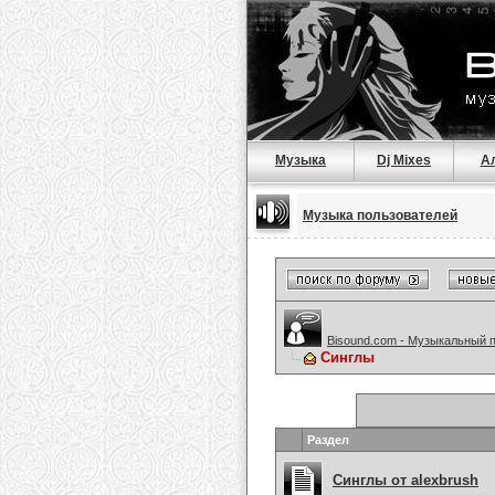
Музыка
Dj Mixes
А
Музыка пользователей
Bisound.com - Музыкальный 
Синглы
Раздел
Синглы от alexbrush