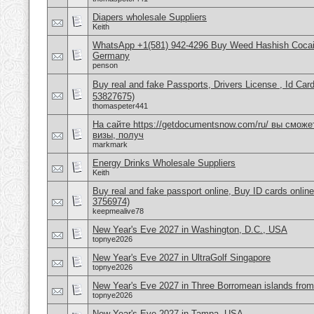
Diapers wholesale Suppliers
Keith
WhatsApp +1(581) 942-4296 Buy Weed Hashish Cocai
Germany
penson
Buy real and fake Passports, Drivers License , Id
53827675)
thomaspeter441
На сайте https://getdocumentsnow.com/ru/ вы сможе
визы, получ
markmark
Energy Drinks Wholesale Suppliers
Keith
Buy real and fake passport online, Buy ID cards onli
3756974)
keepmealive78
New Year's Eve 2027 in Washington, D.C., USA
topnye2026
New Year's Eve 2027 in UltraGolf Singapore
topnye2026
New Year's Eve 2027 in Three Borromean islands from 
topnye2026
New Year's Eve 2027 in Tampa, USA