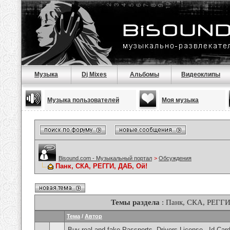
Музыка
Dj Mixes
Альбомы
Видеоклипы
Музыка пользователей
Моя музыка
Bisound.com - Музыкальный портал
>
Обсуждения
Панк, СКА, РЕГГИ, ДАБ, Ой!
Темы раздела
: Панк, СКА, РЕГГИ
Тема
/
Автор
Buy real and fake Passports, Drivers License , Id