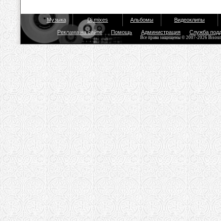
Музыка
Dj mixes
Альбомы
Видеоклипы
Реклама на сайте
Помощь
Администрация
Служба под
Все права защищены © 2007-2026 Bisou