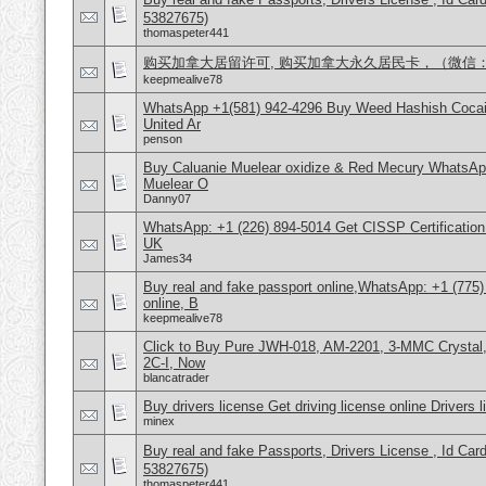
53827675)
thomaspeter441
购买加拿大居留许可, 购买加拿大永久居民卡，（微信：Scot
keepmealive78
WhatsApp +1(581) 942-4296 Buy Weed Hashish Cocai
United Ar
penson
Buy Caluanie Muelear oxidize & Red Mecury WhatsAp
Muelear O
Danny07
WhatsApp: +1 (226) 894-5014​ Get CISSP Certification
UK
James34
Buy real and fake passport online,WhatsApp: +1 (775
online, B
keepmealive78
Click to Buy Pure JWH-018, AM-2201, 3-MMC Crysta
2C-I, Now
blancatrader
Buy drivers license Get driving license online Drivers 
minex
Buy real and fake Passports, Drivers License , Id
53827675)
thomaspeter441