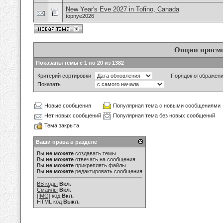
New Year's Eve 2027 in Tofino, Canada
topnye2026
Опции просм
Показаны темы с 1 по 20 из 1382
Критерий сортировки
Порядок отображен
Показать
Новые сообщения
Популярная тема с новыми сообщениями
Нет новых сообщений
Популярная тема без новых сообщений
Тема закрыта
Ваши права в разделе
Вы
не можете
создавать темы
Вы
не можете
отвечать на сообщения
Вы
не можете
прикреплять файлы
Вы
не можете
редактировать сообщения
BB коды
Вкл.
Смайлы
Вкл.
[IMG]
код
Вкл.
HTML код
Выкл.