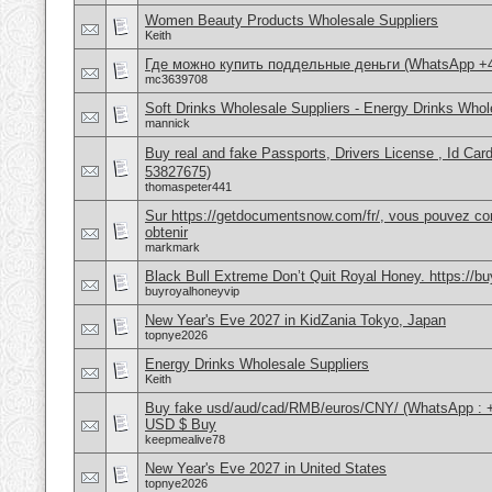
Women Beauty Products Wholesale Suppliers
Keith
Где можно купить поддельные деньги (WhatsApp +
mc3639708
Soft Drinks Wholesale Suppliers - Energy Drinks Whol
mannick
Buy real and fake Passports, Drivers License , Id
53827675)
thomaspeter441
Sur https://getdocumentsnow.com/fr/, vous pouvez co
obtenir
markmark
Black Bull Extreme Don’t Quit Royal Honey. https://b
buyroyalhoneyvip
New Year's Eve 2027 in KidZania Tokyo, Japan
topnye2026
Energy Drinks Wholesale Suppliers
Keith
Buy fake usd/aud/cad/RMB/euros/CNY/ (WhatsApp : 
USD $ Buy
keepmealive78
New Year's Eve 2027 in United States
topnye2026