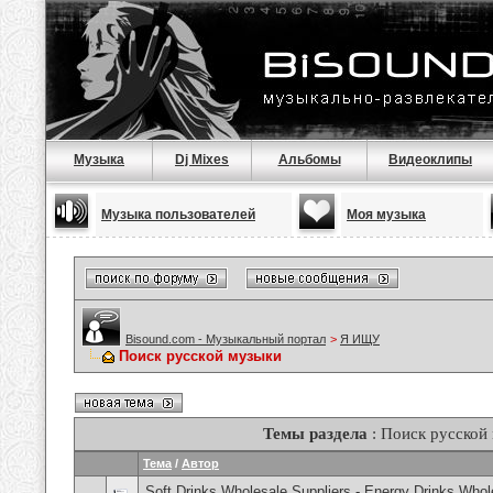
Музыка
Dj Mixes
Альбомы
Видеоклипы
Музыка пользователей
Моя музыка
Bisound.com - Музыкальный портал
>
Я ИЩУ
Поиск русской музыки
Темы раздела
: Поиск русской
Тема
/
Автор
Soft Drinks Wholesale Suppliers - Energy Drinks Whol