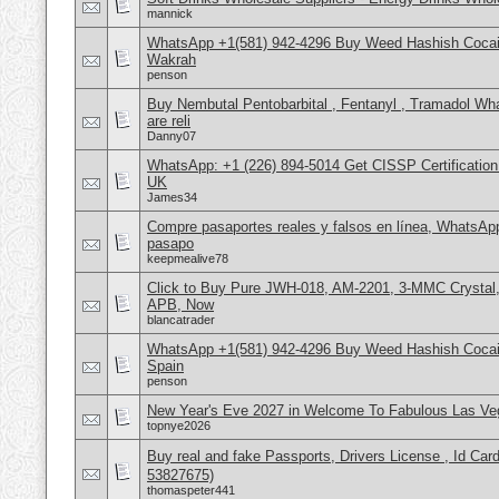
mannick
WhatsApp +1(581) 942-4296 Buy Weed Hashish Cocain
Wakrah
penson
Buy Nembutal Pentobarbital , Fentanyl , Tramadol 
are reli
Danny07
WhatsApp: +1 (226) 894-5014​ Get CISSP Certification
UK
James34
Compre pasaportes reales y falsos en línea, WhatsAp
pasapo
keepmealive78
Click to Buy Pure JWH-018, AM-2201, 3-MMC Crystal
APB, Now
blancatrader
WhatsApp +1(581) 942-4296 Buy Weed Hashish Cocain
Spain
penson
New Year's Eve 2027 in Welcome To Fabulous Las V
topnye2026
Buy real and fake Passports, Drivers License , Id
53827675)
thomaspeter441