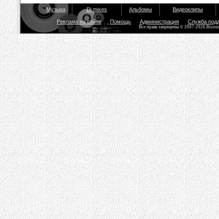
Музыка
Dj mixes
Альбомы
Видеоклипы
Реклама на сайте
Помощь
Администрация
Служба под
Все права защищены © 2007-2026 Bisou