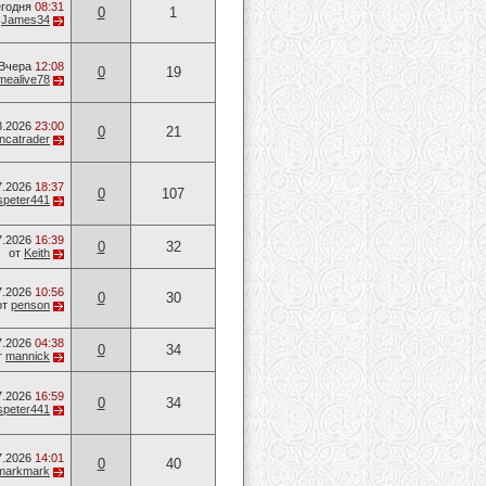
годня
08:31
0
1
т
James34
Вчера
12:08
0
19
mealive78
8.2026
23:00
0
21
ancatrader
7.2026
18:37
0
107
speter441
7.2026
16:39
0
32
от
Keith
7.2026
10:56
0
30
от
penson
7.2026
04:38
0
34
т
mannick
7.2026
16:59
0
34
speter441
7.2026
14:01
0
40
markmark