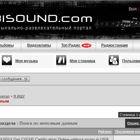
Вход
льбомы
Видеоклипы
Топ Радио
Радиостанции
Моя музыка
Моя страница
Пользов
портал
>
Я ИЩУ
нным
Страница 1 
раздела
: Поиск по неполным данным
Опции 
Рейтинг
Последнее со
-5014​ Get CISSP Certification Online without exam in USA,