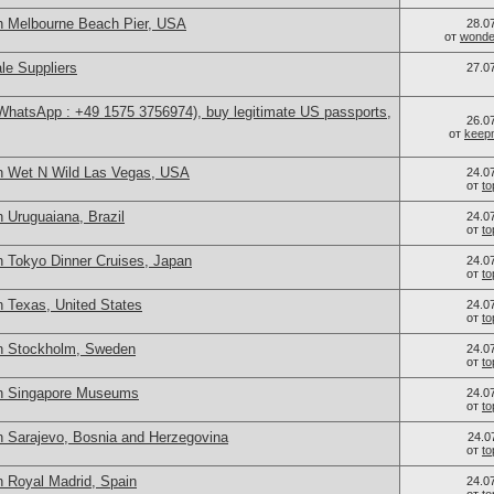
n Melbourne Beach Pier, USA
28.0
от
wonder
le Suppliers
27.0
(WhatsApp : +49 1575 3756974), buy legitimate US passports,
26.0
от
keep
n Wet N Wild Las Vegas, USA
24.0
от
t
 Uruguaiana, Brazil
24.0
от
t
n Tokyo Dinner Cruises, Japan
24.0
от
t
n Texas, United States
24.0
от
t
in Stockholm, Sweden
24.0
от
t
in Singapore Museums
24.0
от
t
n Sarajevo, Bosnia and Herzegovina
24.0
от
t
n Royal Madrid, Spain
24.0