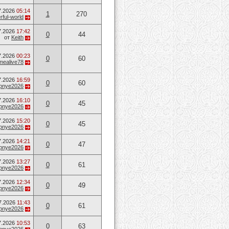
7.2026
05:14
1
270
ful-world
7.2026
17:42
0
44
от
Keith
7.2026
00:23
0
60
mealive78
7.2026
16:59
0
60
opnye2026
7.2026
16:10
0
45
opnye2026
7.2026
15:20
0
45
opnye2026
7.2026
14:21
0
47
opnye2026
7.2026
13:27
0
61
opnye2026
7.2026
12:34
0
49
opnye2026
7.2026
11:43
0
61
opnye2026
7.2026
10:53
0
63