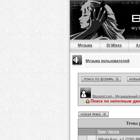
Музыка
Dj Mixes
А
Музыка пользователей
Bisound.com - Музыкальный 
Поиск по неполным да
Темы 
Тема
/
Автор
WhatsApp: +1 (226) 894