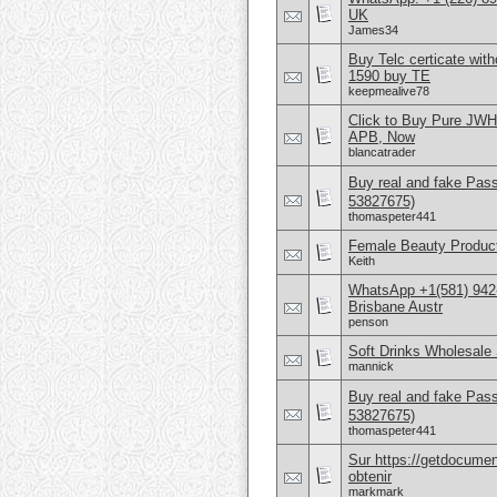
UK
James34
Buy Telc certicate wi
1590 buy TE
keepmealive78
Click to Buy Pure JW
APB, Now
blancatrader
Buy real and fake Pas
53827675)
thomaspeter441
Female Beauty Product
Keith
WhatsApp +1(581) 942
Brisbane Austr
penson
Soft Drinks Wholesale 
mannick
Buy real and fake Pas
53827675)
thomaspeter441
Sur https://getdocume
obtenir
markmark