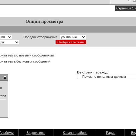
от
t
Страница 1 
Опции просмотра
Порядок отображения
рная тема с новыми сообщениями
рная тема без новых сообщений
Быстрый переход
ия
ения
Альбомы
Видеоклипы
Каталог файлов
Радио
Ви