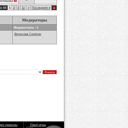
opnye2026
из 48
1
2
3
11
>
Последняя
»
Модераторы
Модераторы : 1
Вячеслав Серёгин
део приколы
Flash-игры