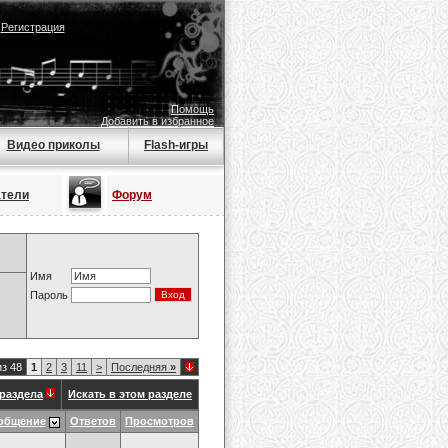
|
Регистрация
Помощь
Добавить в избранное
Видео приколы
Flash-игры
атели
Форум
Имя
Пароль
из 48
1
2
3
11
>
Последняя
»
раздела
Искать в этом разделе
общение
Ответов
Просмотров