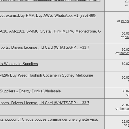
Се
о
thout exams,Buy PMP, Buy AWS, WhatsApp: +1 (775) 480-
от
keep
H-018, AM-2201, 3-MMC Crystal, Pink MDPV, Mephedrone, 6-
05.0
от
bl
sports, Drivers License , Id Card (WHATSAPP：+33 7
30.0
от
thoma
s Wholesale Suppliers
30.0
-4296 Buy Weed Hashish Cocaine in Sydney Melbourne
30.0
Suppliers - Energy Drinks Wholesale
30.0
о
sports, Drivers License , Id Card (WHATSAPP：+33 7
29.0
от
thoma
ntsnow.com/fr/, vous pouvez commander une vignette visa,
29.0
от