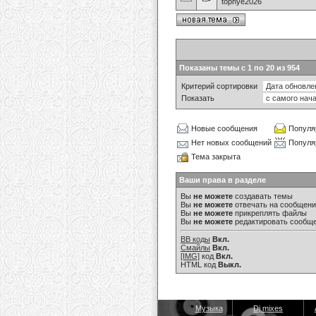
topnye2026
Показаны темы с 1 по 20 из 954
Критерий сортировки
Показать
Новые сообщения
Популя
Нет новых сообщений
Популя
Тема закрыта
Ваши права в разделе
Вы
не можете
создавать темы
Вы
не можете
отвечать на сообщен
Вы
не можете
прикреплять файлы
Вы
не можете
редактировать сообщ
BB коды
Вкл.
Смайлы
Вкл.
[IMG]
код
Вкл.
HTML код
Выкл.
Музыка
Dj mixes