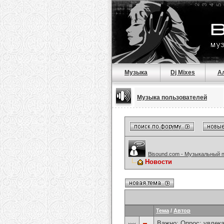
Музыка
Dj Mixes
А
Музыка пользователей
Bisound.com - Музыкальный 
Новости
Тема
/
Автор
Важно: Опрос:
увлека