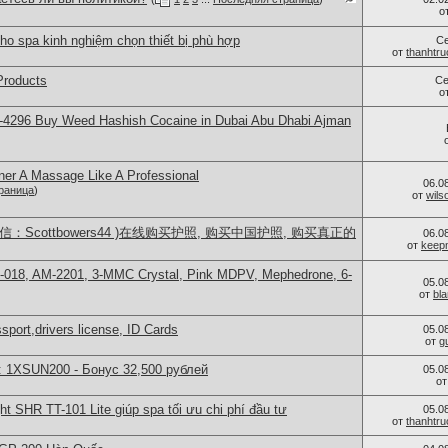
о
ho spa kinh nghiệm chọn thiết bị phù hợp
С
от
thanhtr
Products
Се
о
-4296 Buy Weed Hashish Cocaine in Dubai Abu Dhabi Ajman
ner A Massage Like A Professional
06.0
раница
)
от
wils
：Scottbowers44 )在线购买护照, 购买中国护照, 购买真正的
06.0
от
keep
H-018, AM-2201, 3-MMC Crystal, Pink MDPV, Mephedrone, 6-
05.0
от
bl
port,drivers license, ID Cards
05.0
от
g
: 1XSUN200 - Бонус 32,500 рублей
05.0
о
ght SHR TT-101 Lite giúp spa tối ưu chi phí đầu tư
05.0
от
thanhtr