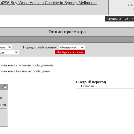
-4296 Buy Weed Hashish Cocaine in Sydney Melbourne
30.0
Страница 1 из 13
Опции просмотра
Порядок отображения
рная тема с новыми сообщениями
рная тема без новых сообщений
Быстрый переход
ия
ения