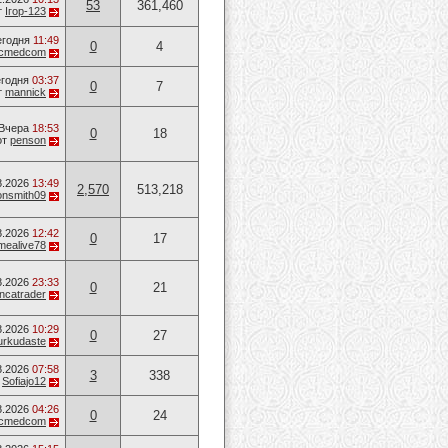
53
361,460
т
Ігор-123
егодня
11:49
0
4
ucmedcom
годня
03:37
0
7
т
mannick
Вчера
18:53
0
18
от
penson
8.2026
13:49
2,570
513,218
onsmith09
8.2026
12:42
0
17
mealive78
8.2026
23:33
0
21
ancatrader
8.2026
10:29
0
27
urkudaste
8.2026
07:58
3
338
т
Sofiajo12
8.2026
04:26
0
24
ucmedcom