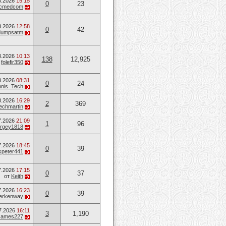
8.2026
15:15
0
23
ucmedcom
8.2026
12:58
0
42
dumpsatm
8.2026
10:13
138
12,925
т
folefir350
8.2026
08:31
0
24
nis_Tech
8.2026
16:29
2
369
techmartin
7.2026
21:09
1
96
rgey1818
7.2026
18:45
0
39
speter441
7.2026
17:15
0
37
от
Keith
7.2026
16:23
0
39
erkenway
7.2026
16:11
3
1,190
James227