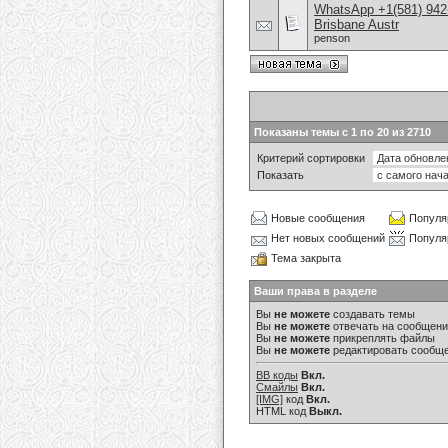
WhatsApp +1(581) 942
Brisbane Austr
penson
Показаны темы с 1 по 20 из 2710
Критерий сортировки
Показать
Новые сообщения
Популя
Нет новых сообщений
Популя
Тема закрыта
Ваши права в разделе
Вы
не можете
создавать темы
Вы
не можете
отвечать на сообщен
Вы
не можете
прикреплять файлы
Вы
не можете
редактировать сообщ
BB коды
Вкл.
Смайлы
Вкл.
[IMG]
код
Вкл.
HTML код
Выкл.