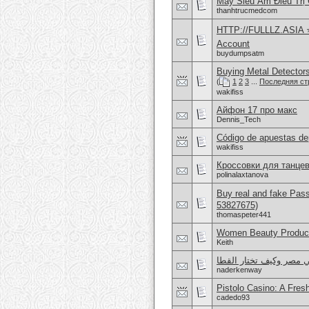
Máy Siêu Âm Điều Trị
thanhtrucmedcom
HTTP://FULLLZ.ASIA ⭐️ 
Account
buydumpsatm
Buying Metal Detector
(
1
2
3
...
Последняя ст
wakifiss
Айфон 17 про макс
Dennis_Tech
Código de apuestas de
wakifiss
Кроссовки для танцев
polinalaxtanova
Buy real and fake Pas
53827675)
thomaspeter441
Women Beauty Product
Keith
ي مصر وكيف تختار القطا
naderkenway
Pistolo Casino: A Fre
cadedo93