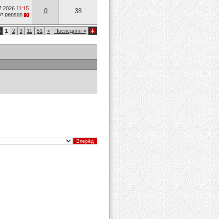
7.2026
11:15
0
38
от
penson
6
1
2
3
11
51
>
Последняя
»