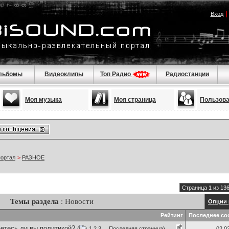
Вход
льбомы
Видеоклипы
Топ Радио
Радиостанции
Моя музыка
Моя страница
Пользов
портал
>
РАЗНОЕ
Страница 1 из 13
Темы раздела
: Новости
Опции 
Рейтинг
Последнее со
етесь ли вы политикой?
(
1
2
3
...
Последняя страница
)
02.0