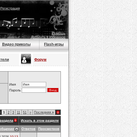
|
Регистрация
Помощь
Добавить в избранное
Видео приколы
Flash-игры
атели
Форум
Имя
Пароль
6
1
2
3
11
51
>
Последняя
»
раздела
Искать в этом разделе
общение
Ответов
Просмотров
2.2026
10:13