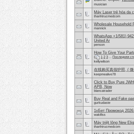
musician
Máy Laser trẻ hóa da c
thanhtrucmedcom
Wholesale Household 
mannick
WhatsApp +1(581) 942
United Ar
penson
How To Give Your Part
(
1
2
3
...
Последняя ст
kellywilson
在线购买真假护照, ( 微信
keepmealive78
Click to Buy Pure JW
APB, Now
blancatrader
Buy Real and Fake pass
gurkudaste
1хБет Промокод 2026
wakifiss
Máy triệt lông New Eli
thanhtrucmedcom