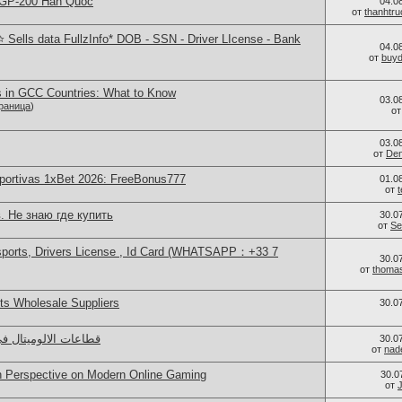
 GP-200 Hàn Quốc
04.0
от
thanhtr
Sells data FullzInfo* DOB - SSN - Driver LIcense - Bank
04.0
от
buy
s in GCC Countries: What to Know
03.0
раница
)
о
03.0
от
Den
portivas 1xBet 2026: FreeBonus777
01.0
от
. Не знаю где купить
30.0
от
Se
sports, Drivers License , Id Card (WHATSAPP：+33 7
30.0
от
thoma
s Wholesale Suppliers
30.0
قطاعات الالوميتال ف
30.0
от
nad
sh Perspective on Modern Online Gaming
30.0
от