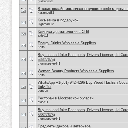
gurkudaste
В каких онлайн-магазинах покупаете себе модные
karambol33
Косметика в подарунок.
Oghmadi12
Клиника дерматологии в СПб
axied11
Energy Drinks Wholesale Suppliers
Keith
Buy real and fake Passports, Drivers License , Id
53827675)
thomaspeter441
Women Beauty Products Wholesale Suppliers
Keith
WhatsApp +1(581) 942-4296 Buy Weed Hashish Cocai
Italy Tur
penson
Ресторан в Московской области
axied11
Buy real and fake Passports, Drivers License , Id
53827675)
thomaspeter441
Предметы декора и интерьера