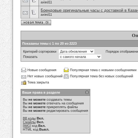
axied11
Брендовые оригинальные часы с доставкой в Каза
axied11
Оп
Показаны темы с 1 по 20 из 2223
Критерий сортировки
Порядок отображен
Показать
Новые сообщения
Популярная тема с новыми сообщениями
Нет новых сообщений
Популярная тема без новых сообщений
Тема закрыта
Ваши права в разделе
Вы
не можете
создавать темы
Вы
не можете
отвечать на сообщения
Вы
не можете
прикреплять файлы
Вы
не можете
редактировать сообщения
BB коды
Вкл.
Смайлы
Вкл.
[IMG]
код
Вкл.
HTML код
Выкл.