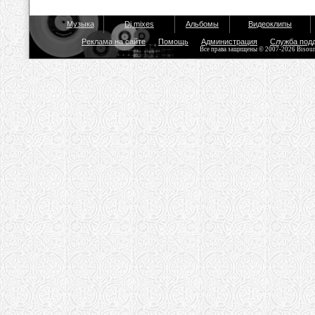
Музыка
Dj mixes
Альбомы
Видеоклипы
Реклама на сайте
Помощь
Администрация
Служба под
Все права защищены © 2007-2026 Bisou