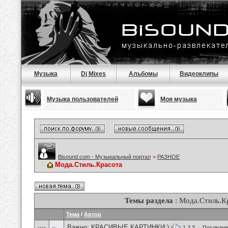
Музыка
Dj Mixes
Альбомы
Видеоклипы
Музыка пользователей
Моя музыка
Bisound.com - Музыкальный портал
>
РАЗНОЕ
Мода.Стиль.Красота
Темы раздела
: Мода.Стиль.К
Тема
/
Автор
Важно:
КРАСИВЫЕ КАРТИНКИ:)
(
1
2
3
...
Последня