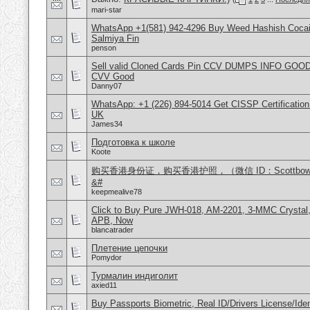
mari-star
WhatsApp +1(581) 942-4296 Buy Weed Hashish Cocain
Salmiya Fin
penson
Sell valid Cloned Cards Pin CCV DUMPS INFO GOOD
CVV Good
Danny07
WhatsApp: +1 (226) 894-5014​ Get CISSP Certification
UK
James34
Подготовка к школе
Koote
购买香港身份证，购买香港护照，（微信 ID：Scottbo
&#
keepmealive78
Click to Buy Pure JWH-018, AM-2201, 3-MMC Crysta
APB, Now
blancatrader
Плетение цепочки
Pomydor
Турмалин индиголит
axied11
Buy Passports Biometric, Real ID/Drivers License/Iden