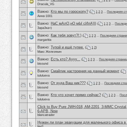
Dracula_VG
Важно:
Кто мы по гороскопу?
(
1
2
3
...
Последняя ст
Анна-1001
Важно:
НаС мАлО,нО мЫ сИлА)))
(
1
2
3
...
Последн
3ара3ка=)
Важно:
Как тебя зовут?!:)
(
1
2
3
...
Последняя страни
margaritta
Важно:
Тупой и ещё тупее.
(
1
2
)
Макс Железякин
Важно:
Есть кто? Аууу...
(
1
2
3
...
Последняя страни
bisound
Важно:
Смайлик настроения на данный момент
(
tululueva
Важно:
От куда Ваш ник???
(
1
2
3
...
Последняя стр
bisound
Важно:
Кто что хочет прямо сейчас?
(
1
2
3
...
Посл
tululueva
Click to Buy Pure JWH-018, AM-2201, 3-MMC Crysta
6-APB, Now
blancatrader
Нужен ли план эвакуации для маленького офиса в 
lavi1