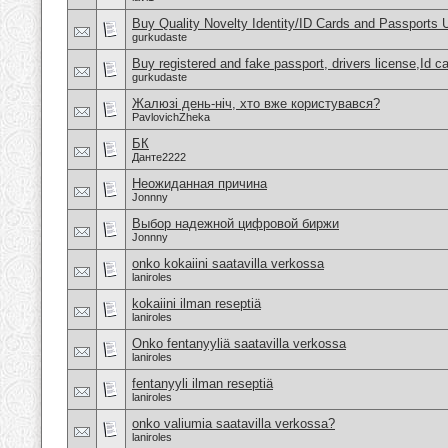
Buy Quality Novelty Identity/ID Cards and Passports
gurkudaste
Buy registered and fake passport, drivers license,Id c
gurkudaste
Жалюзі день-ніч, хто вже користувався?
PavlovichZheka
БК
Данте2222
Неожиданная причина
Jonnny
Выбор надежной цифровой биржи
Jonnny
onko kokaiini saatavilla verkossa
laniroles
kokaiini ilman reseptiä
laniroles
Onko fentanyyliä saatavilla verkossa
laniroles
fentanyyli ilman reseptiä
laniroles
onko valiumia saatavilla verkossa?
laniroles