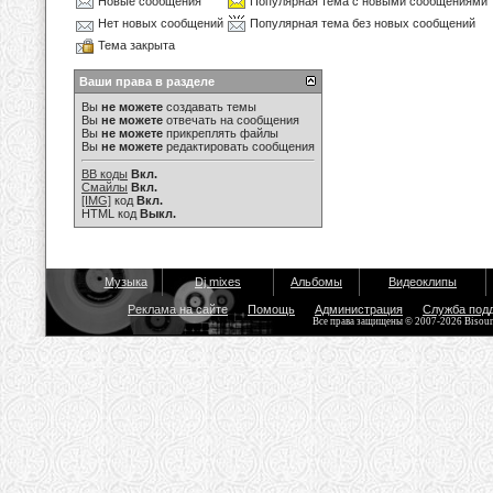
Новые сообщения
Популярная тема с новыми сообщениями
Нет новых сообщений
Популярная тема без новых сообщений
Тема закрыта
Ваши права в разделе
Вы
не можете
создавать темы
Вы
не можете
отвечать на сообщения
Вы
не можете
прикреплять файлы
Вы
не можете
редактировать сообщения
BB коды
Вкл.
Смайлы
Вкл.
[IMG]
код
Вкл.
HTML код
Выкл.
Музыка
Dj mixes
Альбомы
Видеоклипы
Реклама на сайте
Помощь
Администрация
Служба под
Все права защищены © 2007-2026 Bisou