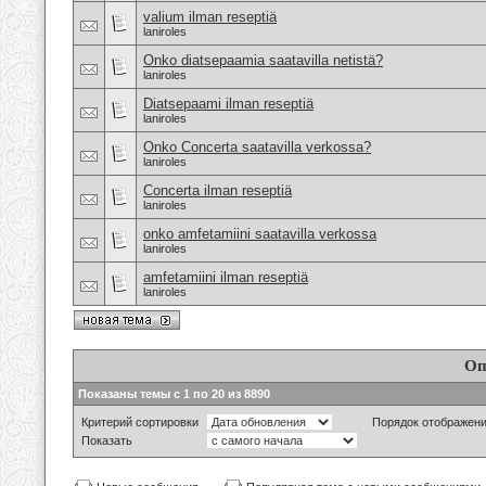
valium ilman reseptiä
laniroles
Onko diatsepaamia saatavilla netistä?
laniroles
Diatsepaami ilman reseptiä
laniroles
Onko Concerta saatavilla verkossa?
laniroles
Concerta ilman reseptiä
laniroles
onko amfetamiini saatavilla verkossa
laniroles
amfetamiini ilman reseptiä
laniroles
Оп
Показаны темы с 1 по 20 из 8890
Критерий сортировки
Порядок отображен
Показать