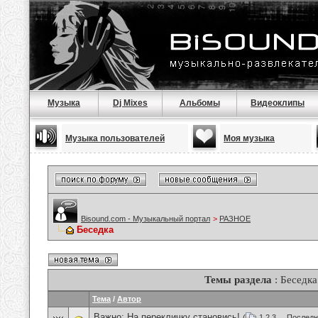
Музыка
Dj Mixes
Альбомы
Видеоклипы
Музыка пользователей
Моя музыка
Bisound.com - Музыкальный портал
>
РАЗНОЕ
Беседка
Темы раздела
: Беседка
Тема
/
Автор
Важно:
На перекличку становись!
(
1
2
3
...
Последн