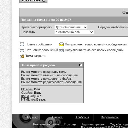
Оп
Показаны темы с 1 по 20 из 2427
Критерий сортировки
Порядок отображен
Показать
Новые сообщения
Популярная тема с новыми сообщениями
Нет новых сообщений
Популярная тема без новых сообщений
Тема закрыта
Ваши права в разделе
Вы
не можете
создавать темы
Вы
не можете
отвечать на сообщения
Вы
не можете
прикреплять файлы
Вы
не можете
редактировать сообщения
BB коды
Вкл.
Смайлы
Вкл.
[IMG]
код
Вкл.
HTML код
Выкл.
Музыка
Dj mixes
Альбомы
Видеоклипы
Реклама на сайте
Помощь
Администрация
Служба под
Все права защищены © 2007-2026 Bisou