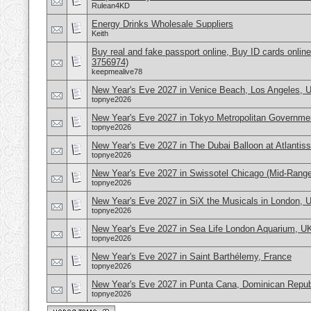
Rulean4KD
Energy Drinks Wholesale Suppliers
Keith
Buy real and fake passport online, Buy ID cards onli
3756974)
keepmealive78
New Year's Eve 2027 in Venice Beach, Los Angeles,
topnye2026
New Year's Eve 2027 in Tokyo Metropolitan Governmen
topnye2026
New Year's Eve 2027 in The Dubai Balloon at Atlantis
topnye2026
New Year's Eve 2027 in Swissotel Chicago (Mid-Rang
topnye2026
New Year's Eve 2027 in SiX the Musicals in London, 
topnye2026
New Year's Eve 2027 in Sea Life London Aquarium, U
topnye2026
New Year's Eve 2027 in Saint Barthélemy, France
topnye2026
New Year's Eve 2027 in Punta Cana, Dominican Repub
topnye2026