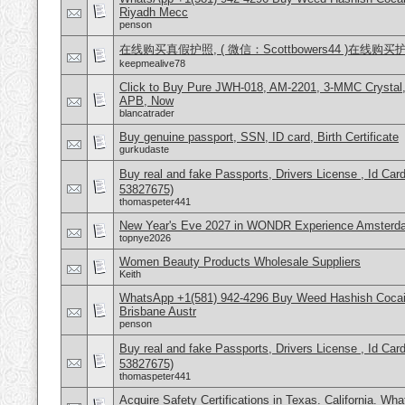
Riyadh Mecc
penson
在线购买真假护照, ( 微信：Scottbowers44 )在线购
keepmealive78
Click to Buy Pure JWH-018, AM-2201, 3-MMC Crystal
APB, Now
blancatrader
Buy genuine passport, SSN, ID card, Birth Certificate
gurkudaste
Buy real and fake Passports, Drivers License , Id
53827675)
thomaspeter441
New Year's Eve 2027 in WONDR Experience Amsterda
topnye2026
Women Beauty Products Wholesale Suppliers
Keith
WhatsApp +1(581) 942-4296 Buy Weed Hashish Cocai
Brisbane Austr
penson
Buy real and fake Passports, Drivers License , Id
53827675)
thomaspeter441
Acquire Safety Certifications in Texas. California. Wh