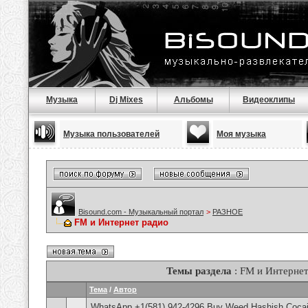
Музыка
Dj Mixes
Альбомы
Видеоклипы
Музыка пользователей
Моя музыка
Bisound.com - Музыкальный портал
>
РАЗНОЕ
FM и Интернет радио
Темы раздела
: FM и Интернет
Тема
/
Автор
WhatsApp +1(581) 942-4296 Buy Weed Hashish Cocain