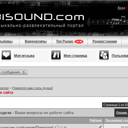
Вход
льбомы
Видеоклипы
Топ Радио
Радиостанции
Моя музыка
Моя страница
Пользов
портал
>
Помогите нам стать лучше!
е сайта
Страница 1 из 5
здела
: Ваши вопросы по работе сайта
Опции 
Рейтинг
Последнее со
входящее сообщение!Помогите!
(
1
2
)
27.0