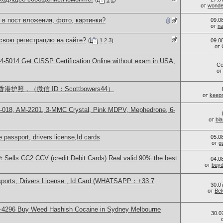
от
wonder
 в пост вложения, фото, картинки?
09.0
от
n
свою регистрацию на сайте?
(
1
2
3
)
09.0
от
-5014​ Get CISSP Certification Online without exam in USA,
Се
о
照，（微信 ID：Scottbowers44）
от
keep
H-018, AM-2201, 3-MMC Crystal, Pink MDPV, Mephedrone, 6-
от
bl
 passport, drivers license,Id cards
05.0
от
g
 Sells CC2 CCV (credit Debit Cards) Real valid 90% the best
04.0
от
buy
sports, Drivers License , Id Card (WHATSAPP：+33 7
30.0
от
Bel
-4296 Buy Weed Hashish Cocaine in Sydney Melbourne
30.0