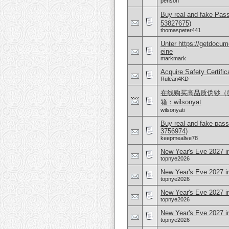
penson
Buy real and fake Pas
53827675)
thomaspeter441
Unter https://getdocu
eine
markmark
Acquire Safety Certifi
Rulean4KD
在线购买高品质伪钞（微信 
箱：wilsonyat
wilsonyati
Buy real and fake pass
3756974)
keepmealive78
New Year's Eve 2027 i
topnye2026
New Year's Eve 2027 in
topnye2026
New Year's Eve 2027 i
topnye2026
New Year's Eve 2027 i
topnye2026