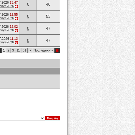
7.2026
13:47
0
46
opnye2026
7.2026
12:55
0
53
opnye2026
7.2026
12:02
0
47
opnye2026
7.2026
11:13
0
47
opnye2026
3
1
2
3
11
51
>
Последняя
»