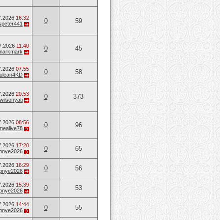
7.2026
16:32
0
59
speter441
7.2026
11:40
0
45
markmark
7.2026
07:55
0
58
ulean4KD
7.2026
20:53
0
373
wilsonyati
7.2026
08:56
0
96
mealive78
7.2026
17:20
0
65
opnye2026
7.2026
16:29
0
56
opnye2026
7.2026
15:39
0
53
opnye2026
7.2026
14:44
0
55
opnye2026