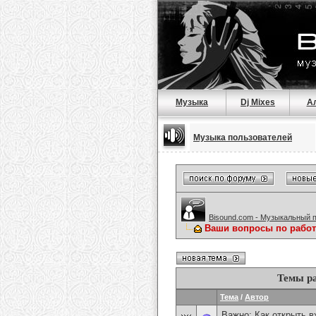
Музыка
Dj Mixes
А
Музыка пользователей
Bisound.com - Музыкальный 
Ваши вопросы по работ
Темы ра
Тема
/
Автор
Важно:
Как открыть 