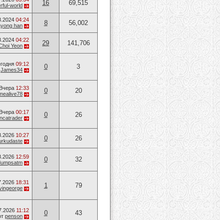
16
69,515
ful-world
8.2024
04:24
8
56,002
ayong han
8.2024
04:22
29
141,706
Choi Yeon
годня
09:12
0
3
т
James34
Вчера
12:33
0
20
mealive78
Вчера
00:17
0
26
ancatrader
8.2026
10:27
0
26
urkudaste
8.2026
12:59
0
32
dumpsatm
7.2026
18:31
1
79
vingeorge
7.2026
11:12
0
43
от
penson