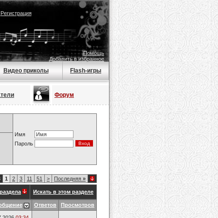
|
Регистрация
Помощь
Добавить в избранное
Видео приколы
Flash-игры
атели
Форум
Имя
Пароль
3
1
2
3
11
51
>
Последняя
»
раздела
Искать в этом разделе
общение
Ответов
Просмотров
7.2026
03:34