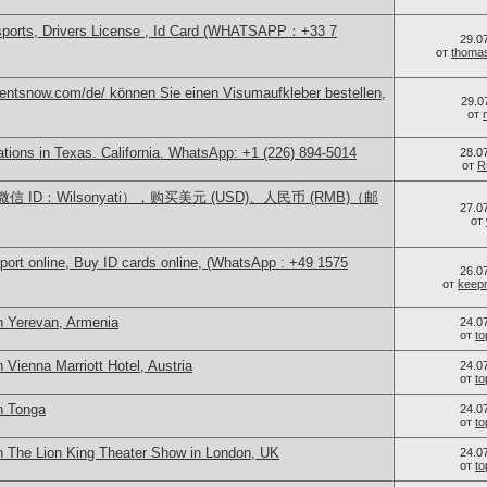
sports, Drivers License , Id Card (WHATSAPP：+33 7
29.0
от
thoma
mentsnow.com/de/ können Sie einen Visumaufkleber bestellen,
29.0
от
cations in Texas. California. WhatsApp: +1 (226) 894-5014
28.0
от
R
ID：Wilsonyati），购买美元 (USD)、人民币 (RMB)（邮
27.0
от
port online, Buy ID cards online, (WhatsApp : +49 1575
26.0
от
keep
n Yerevan, Armenia
24.0
от
t
 Vienna Marriott Hotel, Austria
24.0
от
t
n Tonga
24.0
от
t
n The Lion King Theater Show in London, UK
24.0
от
t