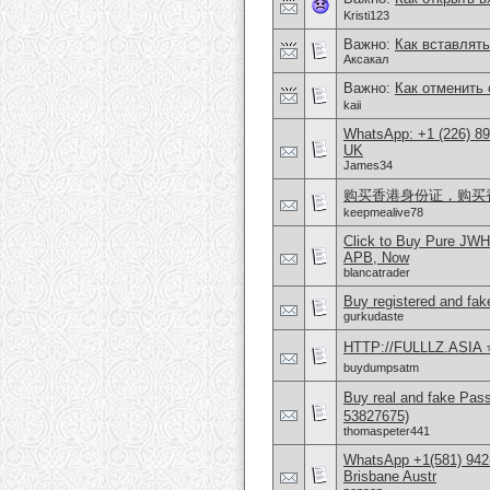
Kristi123
Важно:
Как вставлять
Аксакал
Важно:
Как отменить 
kaii
WhatsApp: +1 (226) 894
UK
James34
购买香港身份证，购买香港护
keepmealive78
Click to Buy Pure JW
APB, Now
blancatrader
Buy registered and fake
gurkudaste
HTTP://FULLLZ.ASIA ⭐️
buydumpsatm
Buy real and fake Pas
53827675)
thomaspeter441
WhatsApp +1(581) 942
Brisbane Austr