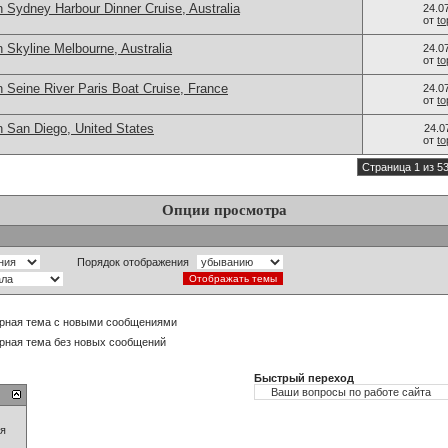
 Sydney Harbour Dinner Cruise, Australia
24.0
от
t
 Skyline Melbourne, Australia
24.0
от
t
 Seine River Paris Boat Cruise, France
24.0
от
t
n San Diego, United States
24.0
от
t
Страница 1 из 5
Опции просмотра
Порядок отображения
рная тема с новыми сообщениями
рная тема без новых сообщений
Быстрый переход
ия