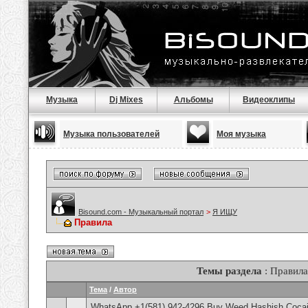
Музыка
Dj Mixes
Альбомы
Видеоклипы
Музыка пользователей
Моя музыка
Bisound.com - Музыкальный портал
>
Я ИЩУ
Правила
Темы раздела
: Правила
Тема
/
Автор
WhatsApp +1(581) 942-4296 Buy Weed Hashish Cocain