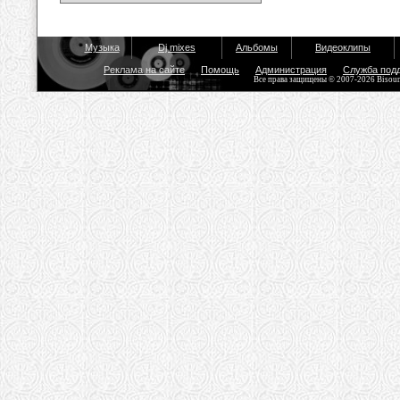
Музыка
Dj mixes
Альбомы
Видеоклипы
Реклама на сайте
Помощь
Администрация
Служба под
Все права защищены © 2007-2026 Bisou