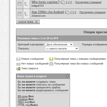
Who loves casinos?
(
1
2
3
...
Последняя страница
)
indigo0707
App 23Win cho Android
(
1
2
3
...
Последняя страница
)
23winercom
Опции просм
Показаны темы с 1 по 20 из 874
Критерий сортировки
Порядок отображен
Показать
Новые сообщения
Популярная тема с новыми сообщениями
Нет новых сообщений
Популярная тема без новых сообщений
Тема закрыта
Ваши права в разделе
Вы
не можете
создавать темы
Вы
не можете
отвечать на сообщения
Вы
не можете
прикреплять файлы
Вы
не можете
редактировать сообщения
BB коды
Вкл.
Смайлы
Вкл.
[IMG]
код
Вкл.
HTML код
Выкл.