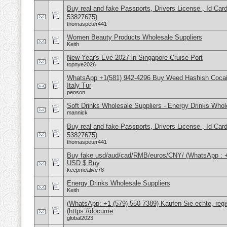
Buy real and fake Passports, Drivers License , Id
53827675)
thomaspeter441
Women Beauty Products Wholesale Suppliers
Keith
New Year's Eve 2027 in Singapore Cruise Port
topnye2026
WhatsApp +1(581) 942-4296 Buy Weed Hashish Cocai
Italy Tur
penson
Soft Drinks Wholesale Suppliers - Energy Drinks Whol
mannick
Buy real and fake Passports, Drivers License , Id
53827675)
thomaspeter441
Buy fake usd/aud/cad/RMB/euros/CNY/ (WhatsApp : 
USD $ Buy
keepmealive78
Energy Drinks Wholesale Suppliers
Keith
(WhatsApp: +1 (579) 550-7389) Kaufen Sie echte, regi
(https://docume
global2023