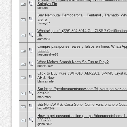
Salmiya Fin
penson
Buy Nembutal Pentobarbital , Fentanyl , Tramadol 
are reli
Danny07
WhatsApp: +1 (226) 894-5014​ Get CISSP Certification
UK
James34
Compre pasaportes reales y falsos en línea, WhatsAp
pasapo
keepmealive78
What Makes Smash Karts So Fun to Play?
sophia2005
Click to Buy Pure JWH-018, AM-2201, 3-MMC Crystal
APB, Now
blancatrader
Sur https://getdocumentsnow.com/fr/, vous pouvez co
obtenir
markmark
Siti Non AAMS: Cosa Sono, Come Funzionano e Cosa 
hevad64249
How to get passport online ( https://documentshome1.
550-738
global2023