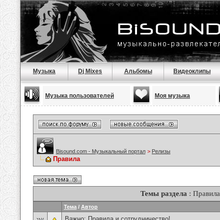
Музыка
Dj Mixes
Альбомы
Видеоклипы
Музыка пользователей
Моя музыка
Bisound.com - Музыкальный портал
>
Релизы
Правила
Темы раздела
: Правила
Тема
/
Автор
Важно:
Правила и сотрудничество!