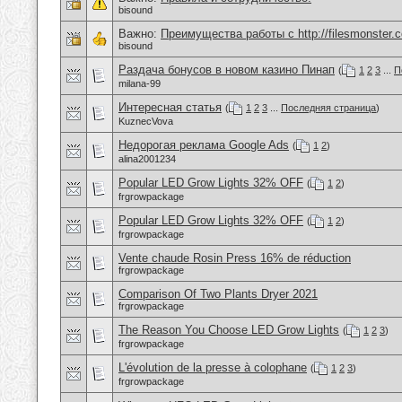
bisound
Важно:
Преимущества работы с http://filesmonster.
bisound
Раздача бонусов в новом казино Пинап
(
1
2
3
...
П
milana-99
Интересная статья
(
1
2
3
...
Последняя страница
)
KuznecVova
Недорогая реклама Google Ads
(
1
2
)
alina2001234
Popular LED Grow Lights 32% OFF
(
1
2
)
frgrowpackage
Popular LED Grow Lights 32% OFF
(
1
2
)
frgrowpackage
Vente chaude Rosin Press 16% de réduction
frgrowpackage
Comparison Of Two Plants Dryer 2021
frgrowpackage
The Reason You Choose LED Grow Lights
(
1
2
3
)
frgrowpackage
L'évolution de la presse à colophane
(
1
2
3
)
frgrowpackage