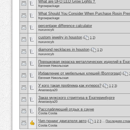
What are UFO LED Grow Lights？
frgrowpackage
What Should You Consider When Purchase Rosin Pre
frgrowpackage
percentage difference calculator
nuxuvocyb
custom jewelry in houston
(
1
2
)
nuxuvocyb
diamond necklaces in houston
(
1
2
)
nuxuvocyb
Порошковая окраска металлических изделий в Ека
Евгения Никольская
Избавление от мебельных клещей (Волгоград)
(
Евгения Никольская
У кого такая проблема,как купероз?
(
1
2
3
)
Anastasiya20
Заказ мужского стриптиза в Екатеринбурге
Anastasiya20
Расслабляющий отдых в сауне
Costia Costia
Чип-тюнинг двигателя авто
(
1
2
3
...
Последняя стра
Costia Costia