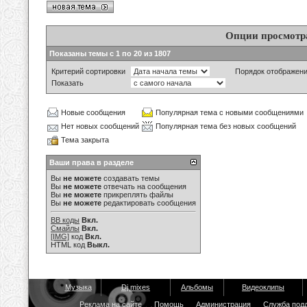
Опции просмотр
Показаны темы с 1 по 20 из 1807
Критерий сортировки
Порядок отображен
Показать
Новые сообщения
Популярная тема с новыми сообщениями
Нет новых сообщений
Популярная тема без новых сообщений
Тема закрыта
Ваши права в разделе
Вы
не можете
создавать темы
Вы
не можете
отвечать на сообщения
Вы
не можете
прикреплять файлы
Вы
не можете
редактировать сообщения
BB коды
Вкл.
Смайлы
Вкл.
[IMG]
код
Вкл.
HTML код
Выкл.
Музыка
Dj mixes
Альбомы
Видеоклипы
Реклама на сайте
Помощь
Администрация
Служба под