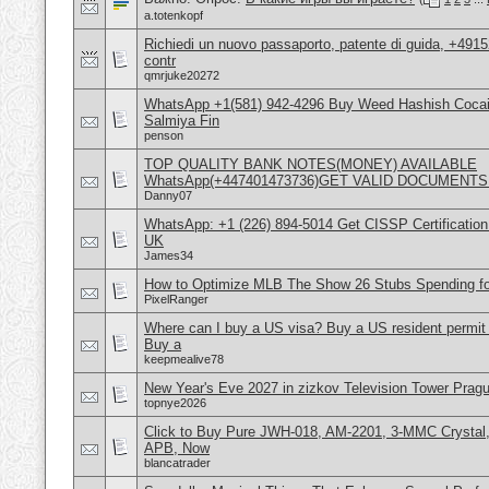
a.totenkopf
Richiedi un nuovo passaporto, patente di guida, +491
contr
qmrjuke20272
WhatsApp +1(581) 942-4296 Buy Weed Hashish Cocain
Salmiya Fin
penson
TOP QUALITY BANK NOTES(MONEY) AVAILABLE
WhatsApp(+447401473736)GET VALID DOCUMENTS
Danny07
WhatsApp: +1 (226) 894-5014​ Get CISSP Certification
UK
James34
How to Optimize MLB The Show 26 Stubs Spending f
PixelRanger
Where can I buy a US visa? Buy a US resident permit
Buy a
keepmealive78
New Year's Eve 2027 in zizkov Television Tower Prag
topnye2026
Click to Buy Pure JWH-018, AM-2201, 3-MMC Crystal
APB, Now
blancatrader