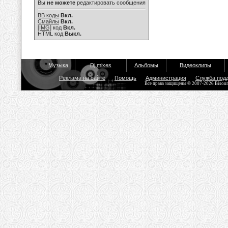
Вы
не можете
редактировать сообщения
BB коды
Вкл.
Смайлы
Вкл.
[IMG]
код
Вкл.
HTML код
Выкл.
Музыка
Dj mixes
Альбомы
Видеоклипы
Реклама на сайте
Помощь
Администрация
Служба под
Все права защищены © 2007-2026 Bisou