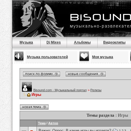
Музыка
Dj Mixes
Альбомы
Видеоклипы
Музыка пользователей
Моя музыка
Bisound.com - Музыкальный портал
>
Релизы
Игры
Темы раздела
: Игры
Тема
/
Автор
Важно: Опрос:
В какие игры вы играете?
(
1
2
3
...