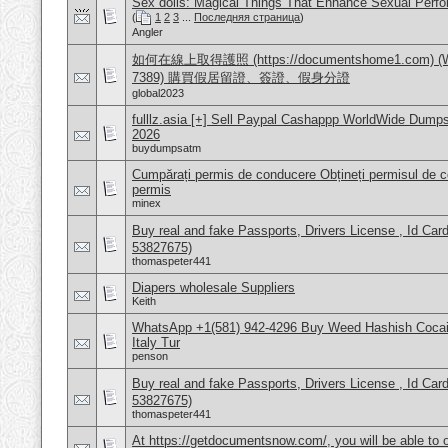
Sex dolls: Magical Things That Enhance Sexual Perf
(
1
2
3
...
Последняя страница
)
Angler
如何在線上取得護照 (https://documentshome1.com) (Wh
7389) 購買假居留證、簽證、假身分證
global2023
fulllz.asia [+] Sell Paypal Cashappp WorldWide Dump
2026
buydumpsatm
Cumpărați permis de conducere Obțineți permisul de 
permis
minex
Buy real and fake Passports, Drivers License , Id
53827675)
thomaspeter441
Diapers wholesale Suppliers
Keith
WhatsApp +1(581) 942-4296 Buy Weed Hashish Cocai
Italy Tur
penson
Buy real and fake Passports, Drivers License , Id
53827675)
thomaspeter441
At https://getdocumentsnow.com/, you will be able to o