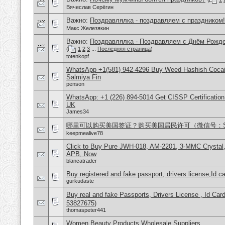
Вячеслав Серёгин
Важно:
Поздравлялка - поздравляем с праздником!
Макс Железякин
Важно:
Поздравлялка - Поздравляем с Днём Рожде
(
1
2
3
...
Последняя страница
)
totenkopf.
WhatsApp +1(581) 942-4296 Buy Weed Hashish Cocain
Salmiya Fin
penson
WhatsApp: +1 (226) 894-5014​ Get CISSP Certification
UK
James34
哪里可以购买美国签证？购买美国居民许可（微信号：Scott
keepmealive78
Click to Buy Pure JWH-018, AM-2201, 3-MMC Crysta
APB, Now
blancatrader
Buy registered and fake passport, drivers license,Id c
gurkudaste
Buy real and fake Passports, Drivers License , Id
53827675)
thomaspeter441
Women Beauty Products Wholesale Suppliers