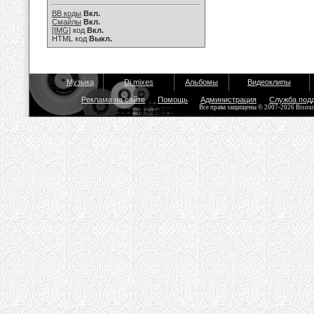
BB коды
Вкл.
Смайлы
Вкл.
[IMG]
код
Вкл.
HTML код
Выкл.
Музыка
Dj mixes
Альбомы
Видеоклипы
Реклама на сайте
Помощь
Администрация
Служба под
Все права защищены © 2007-2026 Bisou