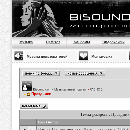
Музыка
Dj Mixes
Альбомы
Видеоклипы
Музыка пользователей
Моя музыка
Bisound.com - Музыкальный портал
>
РАЗНОЕ
Праздники!
Темы раздела
: Праздник
Тема
/
Автор
Важно:
Почему мужчины боятся праздников?
(
1