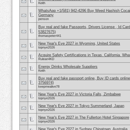
Keith
WhatsApp +1(581) 942-4296 Buy Weed Hashish Cocai
Germany
penson
Buy real and fake Passports, Drivers License , Id
53827675)
thomaspeter441
New Year's Eve 2027 in Wyoming, United States
topnye2026
Acquire Safety Certifications in Texas. California. Wh
Rulean4KD
Energy Drinks Wholesale Suppliers
Keith
Buy real and fake passport online, Buy ID cards onli
3756974)
keepmealive78
New Year's Eve 2027 in Victoria Falls, Zimbabwe
topnye2026
New Year's Eve 2027 in Tokyo Summerland, Japan
topnye2026
New Year's Eve 2027 in The Fullerton Hotel Singapore
topnye2026
New Year's Eve 2027 in Sydney Chinatown, Australia