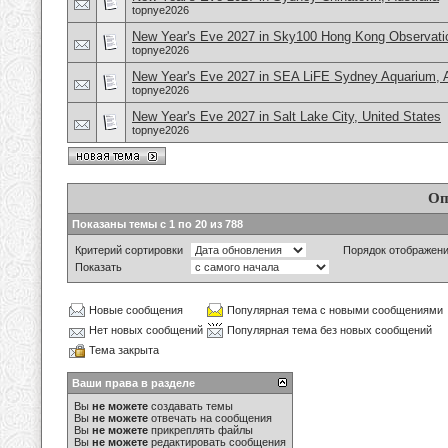
topnye2026
New Year's Eve 2027 in Sky100 Hong Kong Observati
topnye2026
New Year's Eve 2027 in SEA LiFE Sydney Aquarium, A
topnye2026
New Year's Eve 2027 in Salt Lake City, United States
topnye2026
Оп
Показаны темы с 1 по 20 из 788
Критерий сортировки
Порядок отображен
Показать
Новые сообщения
Популярная тема с новыми сообщениями
Нет новых сообщений
Популярная тема без новых сообщений
Тема закрыта
Ваши права в разделе
Вы
не можете
создавать темы
Вы
не можете
отвечать на сообщения
Вы
не можете
прикреплять файлы
Вы
не можете
редактировать сообщения