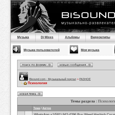
Музыка
Dj Mixes
Альбомы
Видеоклипы
Музыка пользователей
Моя музыка
Bisound.com - Музыкальный портал
>
РАЗНОЕ
Психология
Темы раздела
: Психолог
Тема
/
Автор
WhatsApp +1(581) 942-4296 Buy Weed Hashish Cocai