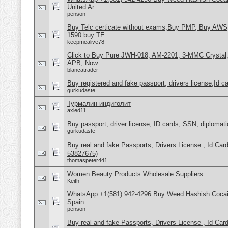
United Ar
penson
Buy Telc certicate without exams,Buy PMP, Buy AWS
1590 buy TE
keepmealive78
Click to Buy Pure JWH-018, AM-2201, 3-MMC Crystal
APB, Now
blancatrader
Buy registered and fake passport, drivers license,Id c
gurkudaste
Турмалин индиголит
axied11
Buy passport, driver license, ID cards, SSN, diplomat
gurkudaste
Buy real and fake Passports, Drivers License , Id
53827675)
thomaspeter441
Women Beauty Products Wholesale Suppliers
Keith
WhatsApp +1(581) 942-4296 Buy Weed Hashish Cocain
Spain
penson
Buy real and fake Passports, Drivers License , Id