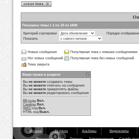
Оп
Показаны темы с 1 по 20 из 1608
Критерий сортировки
Порядок отображен
Показать
Новые сообщения
Популярная тема с новыми сообщениями
Нет новых сообщений
Популярная тема без новых сообщений
Тема закрыта
Ваши права в разделе
Вы
не можете
создавать темы
Вы
не можете
отвечать на сообщения
Вы
не можете
прикреплять файлы
Вы
не можете
редактировать сообщения
BB коды
Вкл.
Смайлы
Вкл.
[IMG]
код
Вкл.
HTML код
Выкл.
Музыка
Dj mixes
Альбомы
Видеоклипы
Реклама на сайте
Помощь
Администрация
Служба под