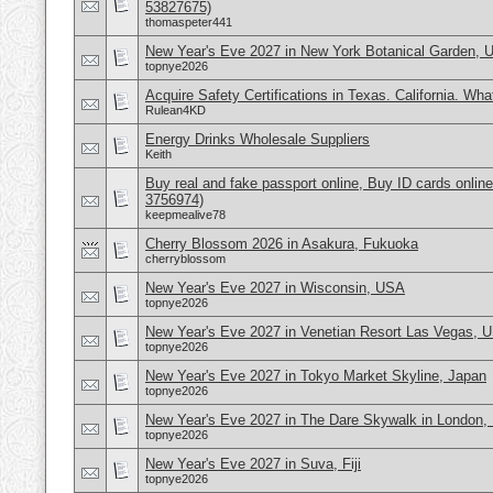
53827675)
thomaspeter441
New Year's Eve 2027 in New York Botanical Garden,
topnye2026
Acquire Safety Certifications in Texas. California. Wh
Rulean4KD
Energy Drinks Wholesale Suppliers
Keith
Buy real and fake passport online, Buy ID cards onli
3756974)
keepmealive78
Cherry Blossom 2026 in Asakura, Fukuoka
cherryblossom
New Year's Eve 2027 in Wisconsin, USA
topnye2026
New Year's Eve 2027 in Venetian Resort Las Vegas, 
topnye2026
New Year's Eve 2027 in Tokyo Market Skyline, Japan
topnye2026
New Year's Eve 2027 in The Dare Skywalk in London,
topnye2026
New Year's Eve 2027 in Suva, Fiji
topnye2026